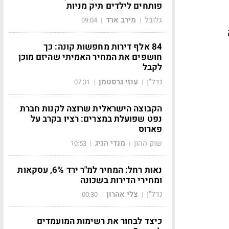
פותחים לילדים תיק מניות
גלובל
מירב ארד
09:04
|
|
84 אלף דירות מחפשות קונה: כך
חושפים את המחיר האמיתי שהיזם מוכן
לקבל
נדל"ן
עוזי גרסטמן
07:31
|
|
הקבוצה הישראלית שרוצה לקנות חברת
נפט שפועלת במצרים: רציו בקרב על
פארוס
שוק ההון
מנדי הניג
10:53
|
|
נאות רחל: המחיר למ"ר ירד 6%, עסקאות
ומחירי הדירות בשכונה
נדל"ן
צלי אהרון
00:30
|
|
כיצד לבחור את רשימות המועמדים