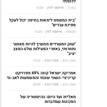
לכנסת?
בארץ
איתמר לוין
10:34
|
|
"בית המשפט לימאות בחיפה יכול לעקל
ספינת עבדים"
משפט
איתמר לוין
10:34
|
|
"שוק המשרדים ממשיך להיות מאתגר
ותחרותי, באזורי הפעילות שלנו המצב
יציב"
שוק ההון
מנדי הניג
10:22
|
|
אמריקה ישראל קונה 49% מפרויקט
קריניצי: השווי שנגזר והמשמעות לאב-גד
שוק ההון
מנדי הניג
09:55
|
|
מאליזה ועד היום: ההיסטוריה של
המכונות שמדברות