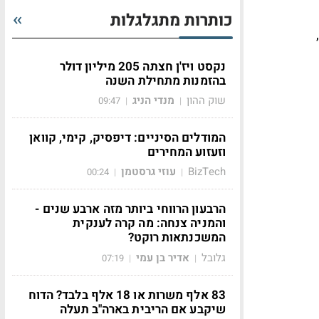
כותרות מתגלגלות
נקסט ויז'ן חצתה 205 מיליון דולר
בהזמנות מתחילת השנה
שוק ההון
מנדי הניג
09:47
|
|
המודלים הסיניים: דיפסיק, קימי, קוואן
וזעזוע המחירים
BizTech
עוזי גרסטמן
00:24
|
|
הרבעון הרווחי ביותר מזה ארבע שנים -
והמניה צנחה: מה קרה לענקית
המשכנתאות רוקט?
גלובל
אדיר בן עמי
07:19
|
|
83 אלף משרות או 18 אלף בלבד? הדוח
שיקבע אם הריבית בארה"ב תעלה