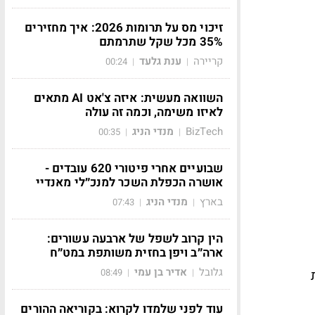
זיכוי מס על תרומות 2026: איך מחזירים
35% מכל שקל שתרמתם
קריירה
ענת גלעד
00:24
|
|
השוואה מעשית: איזה צ'אט AI מתאים
לאיזו משימה, וכמה זה עולה
BizTech
מנדי הניג
00:35
|
|
שבועיים אחרי פיטורי 620 עובדים -
אושרה הכפלת השכר למנכ״לי מאנדיי
בארץ
מנדי הניג
07:43
|
|
הין קרוב לשפל של ארבעה עשורים:
ארה״ב ויפן בחזית משותפת במט״ח
גלובל
אדיר בן עמי
08:49
|
|
עוד לפני שלמדו לקרוא: בקוריאה ההורים