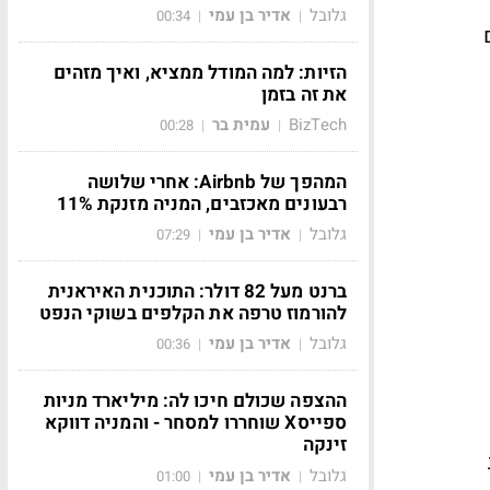
גלובל
אדיר בן עמי
00:34
|
|
הזיות: למה המודל ממציא, ואיך מזהים
את זה בזמן
BizTech
עמית בר
00:28
|
|
המהפך של Airbnb: אחרי שלושה
רבעונים מאכזבים, המניה מזנקת 11%
גלובל
אדיר בן עמי
07:29
|
|
ברנט מעל 82 דולר: התוכנית האיראנית
להורמוז טרפה את הקלפים בשוקי הנפט
גלובל
אדיר בן עמי
00:36
|
|
ההצפה שכולם חיכו לה: מיליארד מניות
ספייסX שוחררו למסחר - והמניה דווקא
זינקה
גלובל
אדיר בן עמי
01:00
|
|