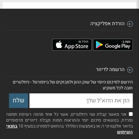
הורדת אפליקציה
הרשמה לדיוור
הירשם לסיכום היומי של שוק ההון ולמבזקים של ביזפורטל - ניוזלטרים
חובה לכל משקיע
אני מאשר קבלת שני ניוזלטרים, אשר כל אחד מהווה רשימת תפוצה
נפרדת, בנושאים סיכום יומי והתראות חמות וקבלת דיוורים פרסומיים
בדואר אלקטרוני ו/ או באמצעות הסלולר בהתאם למפורט בסעיף 10
בתנאי
השימוש