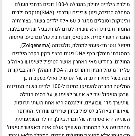
מולדת בילדים יחולק בהגרלה ל-100 זוכים ברחבי העולם.
המחלה הנדירה, ניוון שרירים שדרתי (SMA)תוקפת ילדים
ותינוקות וסובלים ממנה כ-60 אלף ילדים בשנה. בצורותיה
החמורות ביותר היא עשויה לגרום למוות בגיל שנתיים בלבד.
החברה השווייצרית אבקסיס, חברת בת של נוברטיס, פיתחה
טיפול גנטי חד-פעמי למחלה, זולגנזמה (Zolgensma),
במסגרתו מוחלף רצף DNA פגום ברצף תקין בקרב הילדים
החולים. בחודש מאי האחרון אושר הטיפול לשימוש בארה"ב
על ידי מינהל המזון והתרופות, ה-FDA. המהלך לווה בביקורת
רבה בשל מחירו הגבוה של הטיפול, ואולי בעקבות כך
החליטה החברה להעניקו בחינם ל-100 ילדים בשנה ממדינות
שבהן הטיפול עוד לא אושר לשימוש, על בסיס הגרלה
שתיערך מדי שבועיים. זולוגנמה היא אחת משתי תרופות
שאושרו בארה"ב לטיפול בניוון שרירים שדרתי. התרופה
השנייה היא ספינרזה של חברת ביוג'ן, הזולה משמעותית
מהתרופה של המתחרה משווייץ אולם אינה מאפשרת טיפול
חד-פעמי אלא מחייבת טיפולים חוזרים. המהלך הלא-שגרתי