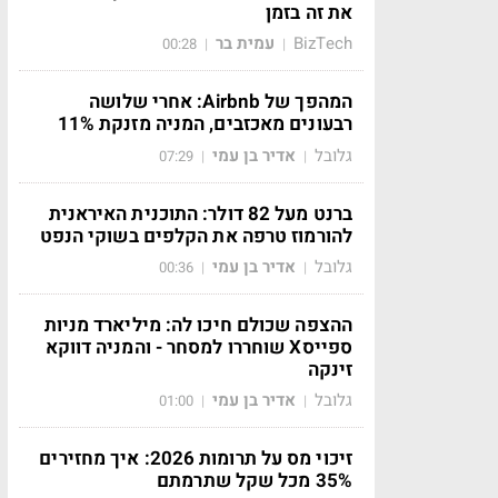
את זה בזמן
BizTech
עמית בר
00:28
|
|
המהפך של Airbnb: אחרי שלושה
רבעונים מאכזבים, המניה מזנקת 11%
גלובל
אדיר בן עמי
07:29
|
|
ברנט מעל 82 דולר: התוכנית האיראנית
להורמוז טרפה את הקלפים בשוקי הנפט
גלובל
אדיר בן עמי
00:36
|
|
ההצפה שכולם חיכו לה: מיליארד מניות
ספייסX שוחררו למסחר - והמניה דווקא
זינקה
גלובל
אדיר בן עמי
01:00
|
|
זיכוי מס על תרומות 2026: איך מחזירים
35% מכל שקל שתרמתם