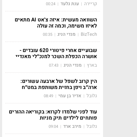
קריירה
ענת גלעד
00:24
|
|
השוואה מעשית: איזה צ'אט AI מתאים
לאיזו משימה, וכמה זה עולה
BizTech
מנדי הניג
00:35
|
|
שבועיים אחרי פיטורי 620 עובדים -
אושרה הכפלת השכר למנכ״לי מאנדיי
בארץ
מנדי הניג
07:43
|
|
הין קרוב לשפל של ארבעה עשורים:
ארה״ב ויפן בחזית משותפת במט״ח
גלובל
אדיר בן עמי
08:49
|
|
עוד לפני שלמדו לקרוא: בקוריאה ההורים
פותחים לילדים תיק מניות
גלובל
מירב ארד
09:04
|
|