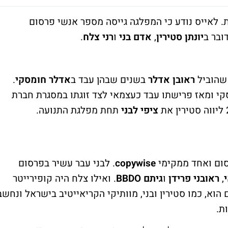
 לאייס נודע כי המפלגה גייסה מספר אנשי פרסום
יונתן סטירין
,
אדם בני
ו
רני צלח
.
 שהוביל
ראובן אדלר
בשנים שבהן עבד ב
אדלר חומסקי
.
 שנים באדלר חומסקי ומאז פרישתו עבד כעצמאי לצד זוגתו במסגרת חברת
ציפי לבני
תחת מפלגת התנועה.
סום ואחד ממקימי
copywise
. לבני עבר עשיר בפרסום
,
ראובני פרידן
ו
גיתם
BBDO
. ואילו צלח היה קופירייטר
הוא, כמו סטירין ובני, מוותיקי הקריאייטיב בישראל ונחשב