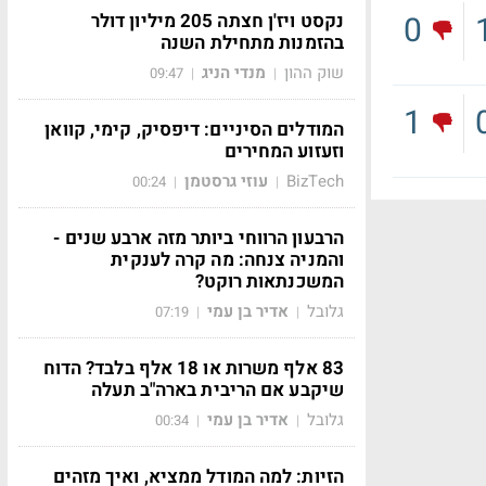
נקסט ויז'ן חצתה 205 מיליון דולר
0
בהזמנות מתחילת השנה
שוק ההון
מנדי הניג
09:47
|
|
1
המודלים הסיניים: דיפסיק, קימי, קוואן
וזעזוע המחירים
BizTech
עוזי גרסטמן
00:24
|
|
הרבעון הרווחי ביותר מזה ארבע שנים -
והמניה צנחה: מה קרה לענקית
המשכנתאות רוקט?
גלובל
אדיר בן עמי
07:19
|
|
83 אלף משרות או 18 אלף בלבד? הדוח
שיקבע אם הריבית בארה"ב תעלה
גלובל
אדיר בן עמי
00:34
|
|
הזיות: למה המודל ממציא, ואיך מזהים