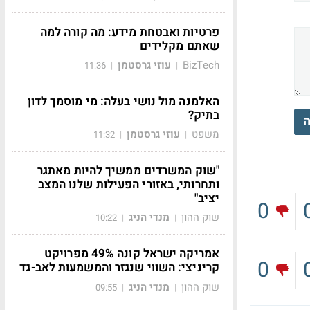
פרטיות ואבטחת מידע: מה קורה למה
שאתם מקלידים
BizTech
עוזי גרסטמן
11:36
|
|
האלמנה מול נושי בעלה: מי מוסמך לדון
בתיק?
ה
משפט
עוזי גרסטמן
11:32
|
|
"שוק המשרדים ממשיך להיות מאתגר
ותחרותי, באזורי הפעילות שלנו המצב
יציב"
0
שוק ההון
מנדי הניג
10:22
|
|
אמריקה ישראל קונה 49% מפרויקט
0
קריניצי: השווי שנגזר והמשמעות לאב-גד
שוק ההון
מנדי הניג
09:55
|
|