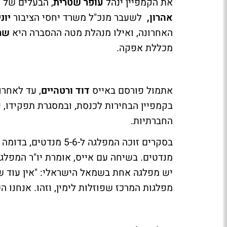
את הקמפיין ינהל
עופר שטרית
, הבעלים של 
אהרון,
לשעבר מנכ"ל משרד יחסי הציבור
יונ
האחרונה, ואילו מנהלת מטה ההסברה היא
שרו
מכללת אפקה.
אתמול פורסם באייס
דוד ורטהיים
, עד לאחרו
בקמפיין הבחירות לכנסת, ובמסגרת תפקידו
החברתיות.
מנדטים. בשיחה עם אייס, אומרת יו"ר המפלג
יש מפלגה אחת בשמאל הישראלי: "אין עוד שמ
מפלגות המרכז שפוזלות לימין, וזהו. אנחנו 