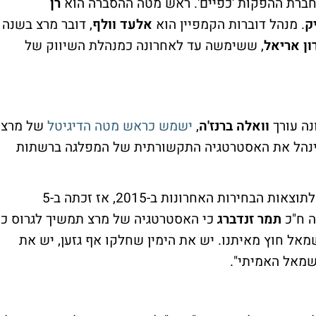
חברת ההפקות 'כפיים'. ראש מטה ההסברה הוא
רן
יק
. מנהל דוברות הקמפיין הוא
אלעד וולף
, דובר מרצ בשנה
ן אריאל
, ששימשה עד לאחרונה כמנהלת השיווק של
נה עורך
וואלה ברנז'ה
,
ישמש כראש מטה הדיגיטל
של מרצ
, ינהל את האסטרטגיה התקשורתית של המפלגה ברשתות
בסקרים זוכה המפלגה ל-5-6 מנדטים, בדומה לתוצאות הבחירות האחרונות ב-2015, אז זכתה ב-5
ה ח"כ
תמר זנדברג
כי האסטרטגיה של מרצ תמשיך לגרוס כי
אל חוץ מאיתנו. יש את הימין שחלקו אף גזען, יש את
השמאל האמיתי".