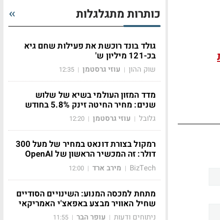
כותרות מתגלגלות
גולד בונד רוכשת את פעילות שחם גיא
בכ-121 מיליון ש'
שוק ההון
עוזי גרסטמן
12:35
|
|
מדד המזון העולמי בשיא של שלוש
שנים: מחיר החיטה זינק 5.8% בחודש
גלובל
עוזי גרסטמן
12:20
|
|
רמקול בצורת דונאט במחיר של מעל 300
דולר: זה המכשיר הראשון של OpenAI
BizTech
מירב ארד
12:00
|
|
מתחת למכסה המנוע: השינויים הסודיים
שחיל האוויר מבצע באפאצ'י האמריקאי
ניתוחים ודעות
עופר הבר
11:55
|
|