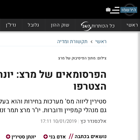
הירשמו
ראשי
שוק ההון
גלובל
נדל"ן
כל הכותרות
ראשי
תקשורת ומדיה
צילום: מתוך הפיסיבוק של מרצ
הפרסומאים של מרצ: יונתן 
הצטרפו
סטירין ליווה מס' מערכות בחירות והוא בעלי
גם מנהלי קמפיין ודוברות. יו"ר מרצ תמר זנ
אלכסנדר כץ
10/01/2019 17:11
|
נושאים בכתבה
אדם בני
יונתן סטירין