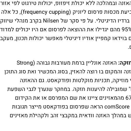
ה ובמהלכה ללא יכולת זיפזופ, יכולות טירגוט לפי אזורי
ביעת מכסות פרסום ליוניק (
frequency cupping
), כל אלה
רדיו הדיגיטלי. על פי סקר של
Nilsen
בקרב מנהלי שיווק
בשנת 2014, נמצא כי 95% מהם יגדילו את ההוצאה לפרסום אם היו יכולים למדוד
וידאו קמפיין אודיו דיגיטלי מאפשר יכולות תכנון, מעקב
ם.
האזנה אונליין ברמת מעורבות גבוהה (
Strong
נה והמקום בו רוצה להאזין, בסוג המכשיר ואת סוג התוכן
צי מוזיקה, תכניות מוקלטות ופודקאסט. גם ההאזנה
" שמובילה להיענות חזקה. במחקר שנערך לגבי השפעת
תשדירי המידרול במהלך ההאזנה, נמצא כי 67% מהמאזינים ציינו את שם המפרסם או את הקידום
comScore 
הראה שפרסום בפודקאסט מייצר תגובות
ש במהלך האזנה וודאית במקבצי זהב ולקהילת מאזינים