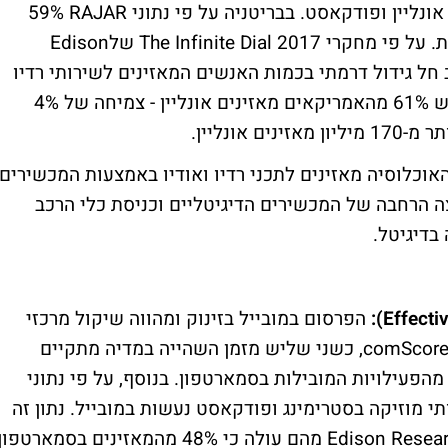
אונליין ופודקאסט. בבריטניה על פי נתוני
RAJAR
59%
ת. על פי מחקרי
The Infinite Dial 2017
של
Edison
ל גידול דרמתי בכמות האנשים המאזינים לשירותי רדיו
באמצעות האינטרנט, על פי המחקר, בכל חודש 61% מהאמריקאים מאזינים אונליין - צמיחה של 4%
אונליין.
רון, 25% מהאוכלוסיה מאזינים לתכני רדיו ואודיו באמצעות המכשירים
צה הרחבה של המכשירים הדיגיטליים וכניסת כלי הרכב
בדיגיטל.
Effecti
):
הפרסום במובייל בזינוק ומהווה שיקול מרכזי
comScor
, כשני שליש מזמן השהייה במדיה מתקיים
מהפעילויות המובילות בסמארטפון. בנוסף, על פי נתוני
ירותי מוזיקה בסטרימינג ופודקאסט נעשות במובייל. נתון זה
Edison Resea
מהם עולה כי 48% מהמאזינים בסמארטפון