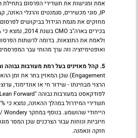
אמת ומגישות את תשדירי הפרסום בתחילת האזנ
IP
, סוגי מכשירים, סגמנטים והרגלי האזנה, ק
מחזקים את מגמת הגידול בביקושים לפרסום ב
בכירים בארה"ב
CMO
ולאמת את התוצאות. בדומה לרשתות הפרסום ב
ואופטימיזציה וזה ערך מהותי עבר המפרסמי
5. קהל מאזינים בעל רמת מעורבות גבוהה וחזקה:
Engagement
) שכן המאזין בחר את זמן ההאז
הרצוי מבחינתו - שידור חי או אונדימנד, ערו
לפודקאסט במעורבות גבוהה "
Lean Forward
הייחודי שהושמע. בנוסף במחקר
/ Wondery
חיוביות ונוחות עבור הצרכנים שכן המסר מוג
חזקה ונאמנה.