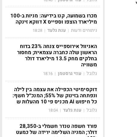
מכרו בשמועה, קנו בידיעה: מניות ב-100
מיליארד הוצפו וספייס X דווקא זינקה
ניתוחים ודעות
ענת גלעד
18:28
|
|
האניוול אירוספייס צנחה 23% בדוח
הראשון שלה כחברה עצמאית; מחסור
בחלקים מחק 13.5 מיליארד דולר
משוויה
גלובל
עוזי גרסטמן
18:16
|
|
דוקסימיטי הכפילה את עצמה בין לילה
ונפתחה בזינוק של 55%; המנכ״ל חשף:
כל חיפוש AI מכניס פי 10 מהעלות ש
גלובל
ענת גלעד
18:04
|
|
פורד חשפה טנדר חשמלי ב-28,350
דולר; המניה השלימה ירידה של כמעט