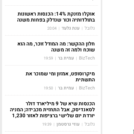
אוקלו מזנקת 14%: הכנסות ראשונות
בתולדותיה וכור שנדלק בפחות משנה
גלובל
ענת גלעד
20:04
|
|
חלון ההקשר: מה המודל זוכר, מה הוא
שוכח ולמה זה משנה
BizTech
עמית בר
19:59
|
|
מיקרוסופט, אמזון ומי שמוכר את
התשתית
BizTech
עמית בר
19:50
|
|
הכנסות שיא של 9 מיליארד דולר
לסאנדיסק, אבל התחזית מכבידה; המניה
יורדת יום שלישי ברציפות לאזור 1,230
גלובל
עוזי גרסטמן
19:39
|
|