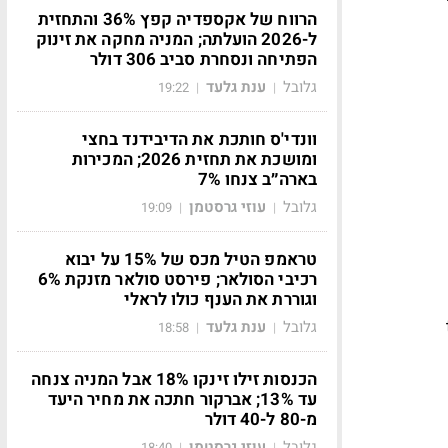
הרווח של אקספדיה קפץ 36% והתחזית
ל-2026 הועלתה; המניה מחקה את זינוק
הפתיחה ונסחרת סביב 306 דולר
גלובל
ענת גלעד
19:22
|
|
וונדי'ס חותכת את הדיבידנד בחצי
ומושכת את תחזית 2026; המכירות
בארה״ב צנחו 7%
גלובל
עוזי גרסטמן
19:09
|
|
טראמפ הטיל מכס של 15% על יבוא
רכיבי הסולאר; פירסט סולאר מזנקת 6%
וגוררת את הענף כולו לראלי
גלובל
ענת גלעד
18:58
|
|
הכנסות זילו זינקו 18% אבל המניה צנחה
עד 13%; אברקור חתכה את מחיר היעד
מ-80 ל-40 דולר
גלובל
עוזי גרסטמן
18:40
|
|