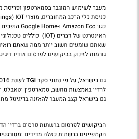
מעבר לשימוש המוגבר בסמארטפון ופריסת מכ
כניסת כלי הרכב המחוברים, מוצרי
IOT
(
hings
כגון
Amazon Eco
ו-
Google Home
הופכים ל
האינטרנט של דברים (
IOT
) כוללים טכנולוגי
שאתם שומעים חשוב יותר ממה שאתם רואים".
גורמות לזינוק בביקושים לפרסום אודיו דיגיטל
גם בישראל, על פי נתוני סקר
TGI
גם בישראל קצב המעבר להאזנה בדיגיטל מתק
הביקושים לפרסום ברשתות פרסום ברדיו הדי
הקמפיינים ברשתות כאלה מדידים ומטורגטים ו