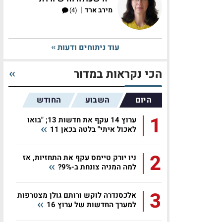
|
מירב ארד
(4)
עוד ניתוחים ודעות
הכי נקראות במדור
היום
השבוע
החודש
1
ערוץ 14 עקף את חדשות 13; "בואו
לאכול איתי" בלטה בכאן 11
2
ניו יורק טיימס עקף את התחזיות, אז
למה המניה צונחת ב-9%?
3
אלכסנדרה לוקש ורותם גולן מצטרפות
למערך החדשות של ערוץ 16