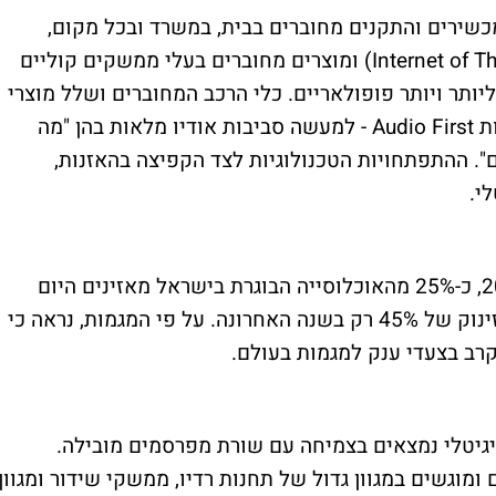
שירים והתקנים מחוברים בבית, במשרד ובכל מקום,
Internet of T
) ומוצרים מחוברים בעלי ממשקים קוליים
יותר ויותר פופולאריים. כלי הרכב המחוברים ושלל מוצרי
ות
Audio First
- למעשה סביבות אודיו מלאות בהן "מה
 ההתפתחויות הטכנולוגיות לצד הקפיצה בהאזנות,
י.
לשנת 2016, כ-25% מהאוכלוסייה הבוגרת בישראל מאזינים היום
לרדיו באמצעות מחשב, סמארטפון וטאבלט, זינוק של 45% רק בשנה האחרונה. על פי המגמות, נראה כי
רב בצעדי ענק למגמות בעולם
.
גיטלי נמצאים בצמיחה עם שורת מפרסמים מובילה.
מוגשים במגוון גדול של תחנות רדיו, ממשקי שידור ומגוון