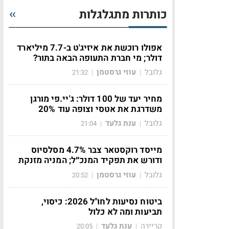
כותרות מתגלגלות
אפולו רוכשת את איזיג'ט ב-7.7 מיליארד
דולר; מי חברת התעופה הבאה בתור?
גלובל
עוזי גרסטמן
21:32
|
|
מחיר יעד של 100 דולר: ג'יי.פי מורגן
משדרגת את אטסי וצופה עוד 20%
גלובל
ענת גלעד
21:04
|
|
מייסד רוקסטאר צבר 4.7% מסלסיוס
ודורש את תפקיד המנכ״ל; המניה מזנקת
גלובל
עוזי גרסטמן
20:52
|
|
ביטוח נסיעות לחו"ל 2026: כיסוי,
תביעות ומה לא כלול
קריירה
ענת גלעד
20:05
|
|