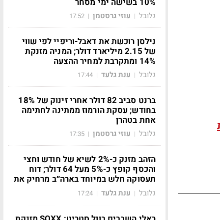
10% בשישה ימי מסחר
גלובל
עוזי גרסטמן
17:52
|
|
נילסן רוכשת את דאבל-וריפיי לפי שווי
של 2.15 מיליארד דולר; המניה מזנקת
14% ומתקרבת למחיר ההצעה
גלובל
ענת גלעד
17:44
|
|
ברנט סביב 82 דולר אחרי זינוק של 18%
בחודש; עסקת הורמוז ממתינה לחתימה
אחת בטהרן
גלובל
עוזי גרסטמן
17:35
|
|
הזהב מזנק כ-2% לשיא של חודש וחצי
והכסף קופץ כ-5% מעל 64 דולר; דוח
תעסוקה חלש במיוחד בארה״ב מרחיק את
גלובל
ענת גלעד
17:24
|
|
ראלי השבבים בוול סטריט: SOXX מזנקת