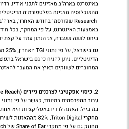
באינטרנט בארה"ב מאזינים לתכני אודיו, רדיו 
מהאוכלוסיה מאזינה בפלטפורמות הדיגיטליו
Research
שפורסמו בחודש האחרון, בארה"ב ח
ביחס לשנה שעברה, אז הנתון עמד על קצת יותר מ-170 מיליון מאזינים 
גם בישראל, על פי נתוני
TGI
האח
הדיגיטליים. ניתן להניח כי גם בישראל בתפו
המחוברים לשווקים תאיץ את המעבר להאזנה 
2. כיסוי אפקטיבי לצרכנים ניידים (
ve Reach
עבור המפרסמים במיוחד, כאשר על פי נתוני
e
במובייל. האזנה לרדיו באפליקציות היא אחת 
מחקרי
Triton Digital
, 82% מההאזנות לש
מחוזק גם על פי מחקרי
Share of Ear
של
rch