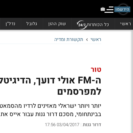
הירשמו
ראשי
שוק ההון
גלובל
נדל"ן
כל הכותרות
ראשי
תקשורת ומדיה
טור
ה-FM אולי דועך, הדיג
למפרסמים
בבינתחומי, מסכם דרור גנות עבור אייס את 5 הערכים החיוניים לפרסום אודיו-דיגיטלי אפקטיבי
דרור גנות
03/04/2017 17:56
|