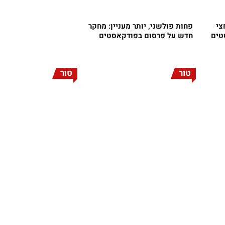
צי
פחות פולשני, יותר מעניין: מחקר
טים
חדש על פרסום בפודקאסטים
טור
טור