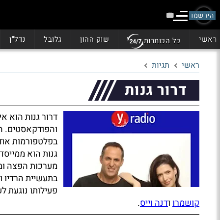
הירשמו
ראשי
שוק ההון
גלובל
נדל"ן
כל הכותרות
ראשי
תגיות
דרור גנות
דרור גנות הוא א
והפודקאסטים. ה
בפלטפורמות אודי
גנות הוא ממייסד
מערכות הפצה ומד
בתעשיית הרדיו וה
פעילותו נוגעת ל
קושמרו
ו
דנה וייס
.