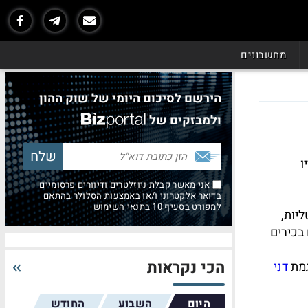
מחשבונים
הירשם לסיכום היומי של שוק ההון
ולמבזקים של
ו
אני מאשר קבלת ניוזלטרים ודיוורים פרסומיים
בדואר אלקטרוני ו/או באמצעות הסלולר בהתאם
למפורט בסעיף 10 בתנאי השימוש
יות,
בכירים
הכי נקראות
גמת
דני
היום
השבוע
החודש