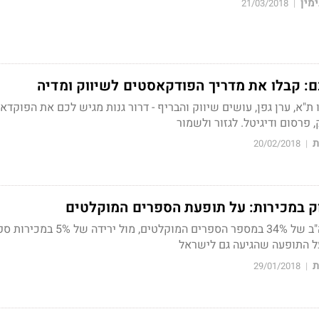
מין
21/03/2018
|
ם: קבלו את מדריך הפודקאסטים לשיווק ומדיה
ו ת"א, ערן גפן, עושים שיווק והבריף -
דרור גנות
מגיש לכם את הפוקדא
 פרסום ודיגיטל. לגזור ולשמור
ת
20/02/2018
|
וק במכירות: על תופעת הספרים המוקלטים
ב-2017 חלה עלייה בארה"ב של 34% במספר הספרים המוקלטים, מול יריד
על התופעה שהגיעה גם לישראל
ת
29/01/2018
|