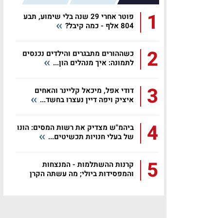
1
פוטר אחרי 29 שנה בלי שימוע, תבע
804 אלף - כמה קיבל?
2
כשההורים מתבגרים והילדים נכנסים
לתמונה: איך מנהלים הון...
3
דודי אפל, מיכאל קליינר והאחים
איציק ויפה דיין נעצרו בחשד...
4
ביהמ"ש מצדיק את רשות המסים: הונו
של בעלי חנויות תכשיטים...
5
קרנות ההשתלמות - המנצחות
והמפסידות ביולי; מה עשתה הקרן
שלכם?