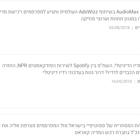
ADIO משיקה את בורסת AudioMax בשיתוף AdsWizz העולמית ותציע למפרסמים רכישת מד
במגוון תחנות וערוצי מוזיקה
יס
05/08/2018
|
הרבה יותר מפרסמים באודיו הדיגיטלי, השת"פ בין Spotify לשירות הפודקאסטים NPR, החזרה
דיגיטלי
ת
16/05/2018
|
עילות המסחרית של ספוטיפיי בישראל מול המפרסמים מצרפת אליה את 
נכ"ל בחברת רכש המדיה קאראט