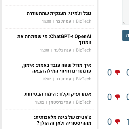
גוגל וג'מיני: הענקית שהתעוררה
BizTech
עמית בר
15:08
|
|
ה
OpenAI ו-ChatGPT: מי שפתחה את
המרוץ
BizTech
ענת גלעד
15:08
|
|
איך מודל שפה עובד באמת: אימון,
0
פרמטרים וחיזוי המילה הבאה
BizTech
עמית בר
15:02
|
|
אנתרופיק וקלוד: הימור הבטיחות
0
BizTech
עוזי גרסטמן
15:02
|
|
צ'אטים של בינה מלאכותית:
0
מההיסטוריה ולאן זה הולך?