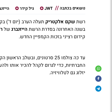
נושאים בכתבה
JWT
גיל קידר
הייזנב
רשת
שקם אלקטריק
תעלה הערב (יום ד') בק
בשנה האחרונה בסדרת הרשת
הייזנברג
של
רמ
קידום רציני בזכות הקמפיין החדש.
עד כה צולמו 25 סרטונים, ובשלב הראשון הקמפיין שמפיק משרד
החברתיות, כדי לגרום לקהל להכיר אותו ולה
יזלוג גם לטלוויזיה.