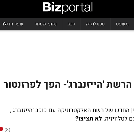
משפט
טכנולוגיה
רכב
נתוני מסחר
שער הדולר
רשת 'הייזנברג'- הפך לפרזנטור
2 סרטונים צילם JWT לקמפיין החדש של רשת האלקטרוניקה עם כוכב 'הייזנברג',
 לטלוויזיה.
לא תציצו?
(8)