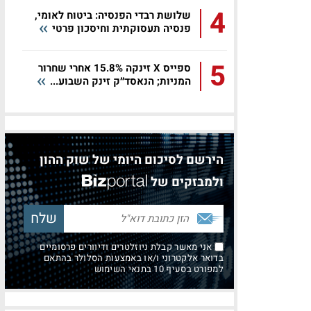
4
שלושת רבדי הפנסיה: ביטוח לאומי,
פנסיה תעסוקתית וחיסכון פרטי
5
ספייס X זינקה 15.8% אחרי שחרור
המניות; הנאסד״ק זינק השבוע...
הירשם לסיכום היומי של שוק ההון
ולמבזקים של
אני מאשר קבלת ניוזלטרים ודיוורים פרסומיים
בדואר אלקטרוני ו/או באמצעות הסלולר בהתאם
למפורט בסעיף 10 בתנאי השימוש