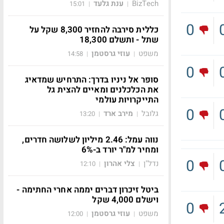
BizTech
ענת גלעד
15:01
|
|
0
כללית סירבה להחזיר 8,300 שקל על
שתל - ותשלם 18,300
משפט
עוזי גרסטמן
14:58
|
|
0
סופר אל ניניו בדרך: התרחיש שמדאיג
את הכלכלנים ומאיים להצית גל
התייקרויות עולמי
0
גלובל
מירב ארד
13:20
|
|
נווה עמל: 2.46 מיליון לשלושה חדרים,
ומחיר למ"ר יורד ב-6%
0
נדל"ן
צלי אהרון
12:10
|
|
ביטל זיכרון דברים יממה אחרי החתימה -
וישלם 4,000 שקל
0
משפט
עוזי גרסטמן
12:00
|
|