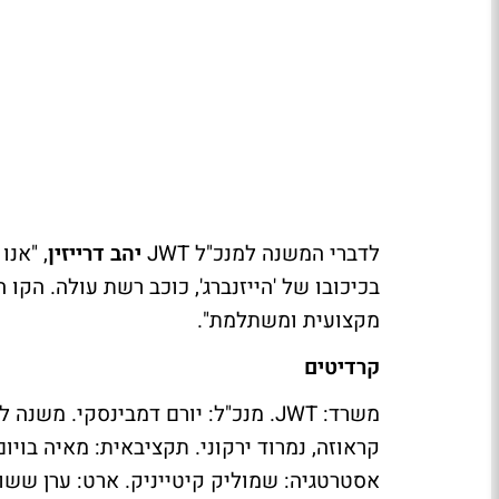
לדברי המשנה למנכ"ל
JWT
יהב דרייזין
, "אנ
בכיכובו של 'הייזנברג', כוכב רשת עולה. הק
מקצועית ומשתלמת".
קרדיטים
משרד:
JWT
. מנכ"ל: יורם דמבינסקי. משנה למ
קראוזה, נמרוד ירקוני. תקציבאית: מאיה בויום
אסטרטגיה: שמוליק קיטייניק. ארט: ערן ששון. פל