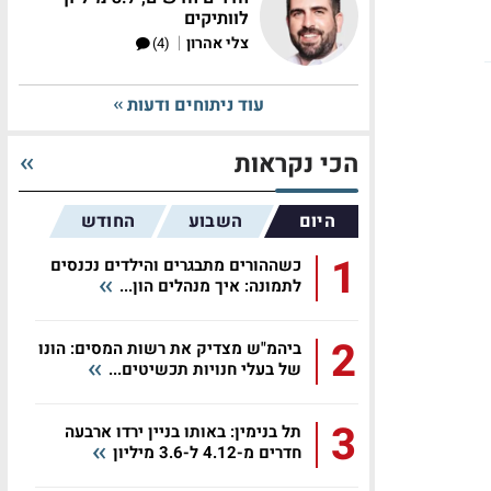
לוותיקים
|
צלי אהרון
(4)
עוד ניתוחים ודעות
הכי נקראות
היום
השבוע
החודש
1
כשההורים מתבגרים והילדים נכנסים
לתמונה: איך מנהלים הון...
2
ביהמ"ש מצדיק את רשות המסים: הונו
של בעלי חנויות תכשיטים...
3
תל בנימין: באותו בניין ירדו ארבעה
חדרים מ-4.12 ל-3.6 מיליון