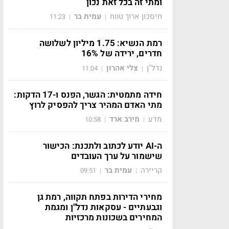
ומתי זה בכל זאת נכון
חיסכון ארוך טווח
עמית בר
11:23
|
|
רמת הנשיא: 1.75 מיליון לשלושה
חדרים, ירידה של 16%
נדל"ן
צלי אהרון
11:04
|
|
חידה מתמטית: הגשר, הפנס ו-17 הדקות:
מתי האדם המהיר צריך להפסיק לרוץ
מדע
מירב ארד
10:58
|
|
ה-AI יודע לכתוב ולתכנת: הכישור
שישמור על ערך העובדים
קריירה
עמית בר
09:51
|
|
מחירי הדירות בפתח תקווה, רמת גן
וגבעתיים - עסקאות נדל"ן ומגמת
המחירים בשכונות מרכזיות