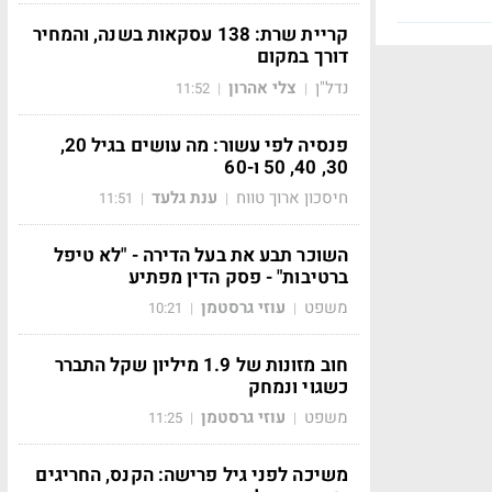
קריית שרת: 138 עסקאות בשנה, והמחיר
דורך במקום
נדל"ן
צלי אהרון
11:52
|
|
פנסיה לפי עשור: מה עושים בגיל 20,
30, 40, 50 ו-60
חיסכון ארוך טווח
ענת גלעד
11:51
|
|
השוכר תבע את בעל הדירה - "לא טיפל
ברטיבות" - פסק הדין מפתיע
משפט
עוזי גרסטמן
10:21
|
|
חוב מזונות של 1.9 מיליון שקל התברר
כשגוי ונמחק
משפט
עוזי גרסטמן
11:25
|
|
משיכה לפני גיל פרישה: הקנס, החריגים