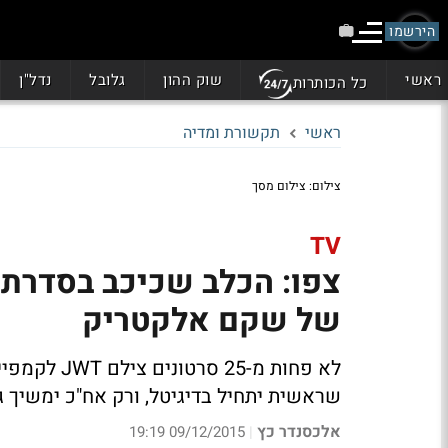
הירשמו
ראשי
שוק ההון
גלובל
נדל"ן
כל הכותרות
ראשי
תקשורת ומדיה
צילום: צילום מסך
TV
צפו: הכלב שכיכב בסדרת ה
של שקם אלקטריק
לא פחות מ-5
שראשית יתחיל בדיגיטל, ורק אח"כ ימשיך גם
אלכסנדר כץ
09/12/2015 19:19
|