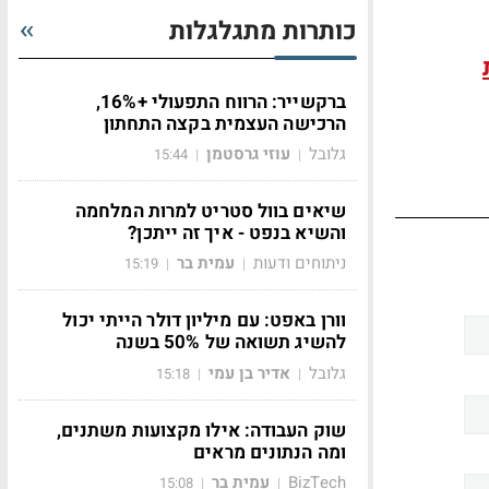
כותרות מתגלגלות
ברקשייר: הרווח התפעולי +16%,
הרכישה העצמית בקצה התחתון
גלובל
עוזי גרסטמן
15:44
|
|
שיאים בוול סטריט למרות המלחמה
והשיא בנפט - איך זה ייתכן?
ניתוחים ודעות
עמית בר
15:19
|
|
וורן באפט: עם מיליון דולר הייתי יכול
להשיג תשואה של 50% בשנה
גלובל
אדיר בן עמי
15:18
|
|
שוק העבודה: אילו מקצועות משתנים,
ומה הנתונים מראים
BizTech
עמית בר
15:08
|
|