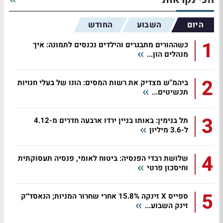
היום
השבוע
החודש
1
כשההורים מתבגרים והילדים נכנסים לתמונה: איך
מנהלים הון...
2
ביהמ"ש מצדיק את רשות המסים: הונו של בעלי חנויות
תכשיטים...
3
תל בנימין: באותו בניין ירדו ארבעה חדרים מ-4.12
ל-3.6 מיליון
4
שלושת רבדי הפנסיה: ביטוח לאומי, פנסיה תעסוקתית
וחיסכון פרטי
5
ספייס X זינקה 15.8% אחרי שחרור המניות; הנאסד״ק
זינק השבוע...