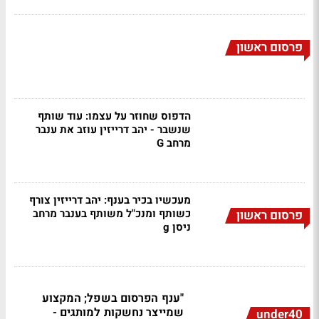
פרסום ראשון
הדפוס שחוזר על עצמו: עוד שותף
שנשבר - יהב דרייזין עוזב את ענבר
מרחב G
מעכשיו בכיר בענף: יהב דרייזין צורף
כשותף ומנכ"ל משותף בענבר מרחב
פרסום ראשון
ניסן g
"ענף הפרסום בשפל; המקצוע
שמייצר נחשקות למותגים -
under40