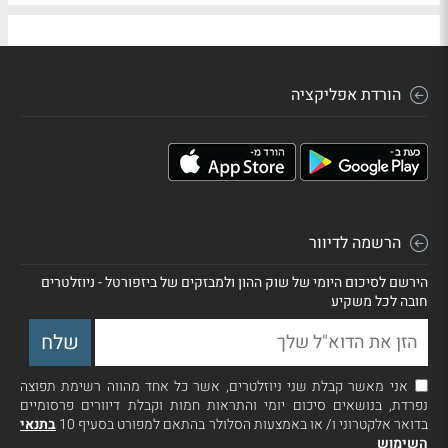
הורדת אפליקציה
הרשמה לדיוור
הירשם לסיכום היומי של שוק ההון ולמבזקים של ביזפורטל - ניוזלטרים
חובה לכל משקיע
אני מאשר קבלת שני ניוזלטרים, אשר כל אחד מהווה רשימת תפוצה
נפרדת, בנושאים סיכום יומי והתראות חמות וקבלת דיוורים פרסומיים
בדואר אלקטרוני ו/ או באמצעות הסלולר בהתאם למפורט בסעיף 10
בתנאי
השימוש