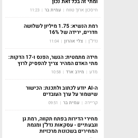
ומתי זה בכל זאת נכון
חיסכון ארוך טווח
עמית בר
11:23
|
|
רמת הנשיא: 1.75 מיליון לשלושה
חדרים, ירידה של 16%
נדל"ן
צלי אהרון
11:04
|
|
חידה מתמטית: הגשר, הפנס ו-17 הדקות:
מתי האדם המהיר צריך להפסיק לרוץ
מדע
מירב ארד
10:58
|
|
ה-AI יודע לכתוב ולתכנת: הכישור
שישמור על ערך העובדים
קריירה
עמית בר
09:51
|
|
מחירי הדירות בפתח תקווה, רמת גן
וגבעתיים - עסקאות נדל"ן ומגמת
המחירים בשכונות מרכזיות