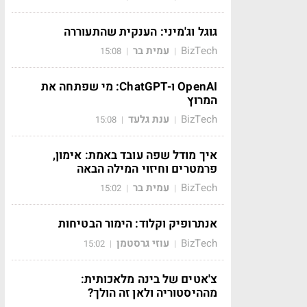
גוגל וג'מיני: הענקית שהתעוררה
BizTech
עמית בר
15:08
|
|
OpenAI ו-ChatGPT: מי שפתחה את
המרוץ
BizTech
ענת גלעד
15:08
|
|
איך מודל שפה עובד באמת: אימון,
פרמטרים וחיזוי המילה הבאה
BizTech
עמית בר
15:02
|
|
אנתרופיק וקלוד: הימור הבטיחות
BizTech
עוזי גרסטמן
15:02
|
|
צ'אטים של בינה מלאכותית:
מההיסטוריה ולאן זה הולך?