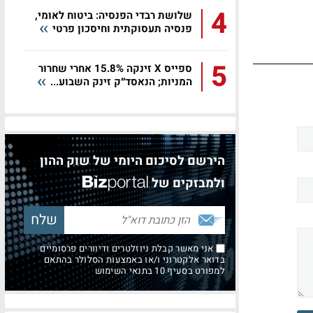
4
שלושת רבדי הפנסיה: ביטוח לאומי,
פנסיה תעסוקתית וחיסכון פרטי
5
ספייס X זינקה 15.8% אחרי שחרור
המניות; הנאסד״ק זינק השבוע...
הירשם לסיכום היומי של שוק ההון
ולמבזקים של
אני מאשר קבלת ניוזלטרים ודיוורים פרסומיים
בדואר אלקטרוני ו/או באמצעות הסלולר בהתאם
למפורט בסעיף 10 בתנאי השימוש