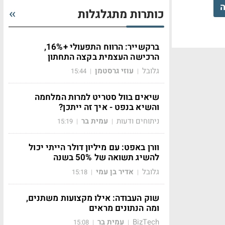
ה
כותרות מתגלגלות
ברקשייר: הרווח התפעולי +16%,
הרכישה העצמית בקצה התחתון
גלובל
עוזי גרסטמן
15:44
|
|
שיאים בוול סטריט למרות המלחמה
והשיא בנפט - איך זה ייתכן?
ניתוחים ודעות
עמית בר
15:19
|
|
וורן באפט: עם מיליון דולר הייתי יכול
להשיג תשואה של 50% בשנה
גלובל
אדיר בן עמי
15:18
|
|
שוק העבודה: אילו מקצועות משתנים,
ומה הנתונים מראים
BizTech
עמית בר
15:08
|
|