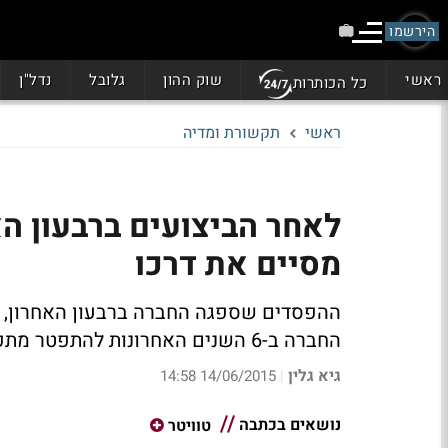
הירשמו
ראשי
שוק ההון
גלובל
נדל"ן
כל הכותרות
ראשי
תקשורת ומדיה
לאחר הביצועים ברבעון הא
מסיים את דרכו
ההפסדים שספגה החברה ברבעון האחרון, ו
החברה ב-6 השנים האחרונות להתפטר מתפקידו
גיא גלין
14/06/2015 14:58
|
נושאים בכתבה
טוויטר