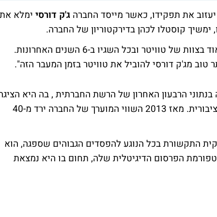
עזוב את תפקידו, כאשר מייסד החברה
ג'ק דורסי
ימלא את
 ימשיך קוסטלו לכהן בדירקטוריון של החברה.
בהודעה לתקשורת אמר קוסטלו: "אני גאה מאוד בצוות של טוויטר ובכל השגיו ב-6 השנים האחרונות.
ר טוב מג'ק דורסי להוביל את טוויטר בזמן המעבר הזה".
בנתוני הרבעון האחרון של הרשת החברתית , בה היא הציגה
את הרבעון הכי חלש מאז שהונפקה והפכה לציבורית. מאז 2013 השווי המוערך של החברה ירד מ-40
ית התקשורת בכל הנוגע להפסדים הגבוהים שספגה, הוא
ורמת הפרסום הדיגיטלית שלה, תחום בו היא נמצאת