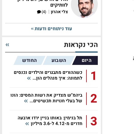
לוותיקים
|
צלי אהרון
(4)
עוד ניתוחים ודעות
הכי נקראות
היום
השבוע
החודש
1
כשההורים מתבגרים והילדים נכנסים
לתמונה: איך מנהלים הון...
2
ביהמ"ש מצדיק את רשות המסים: הונו
של בעלי חנויות תכשיטים...
3
תל בנימין: באותו בניין ירדו ארבעה
חדרים מ-4.12 ל-3.6 מיליון