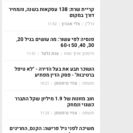
קריית שרת: 138 עסקאות בשנה, והמחיר
דורך במקום
נדל"ן
צלי אהרון
11:52
|
|
פנסיה לפי עשור: מה עושים בגיל 20,
30, 40, 50 ו-60
חיסכון ארוך טווח
ענת גלעד
11:51
|
|
השוכר תבע את בעל הדירה - "לא טיפל
ברטיבות" - פסק הדין מפתיע
משפט
עוזי גרסטמן
10:21
|
|
חוב מזונות של 1.9 מיליון שקל התברר
כשגוי ונמחק
משפט
עוזי גרסטמן
11:25
|
|
משיכה לפני גיל פרישה: הקנס, החריגים