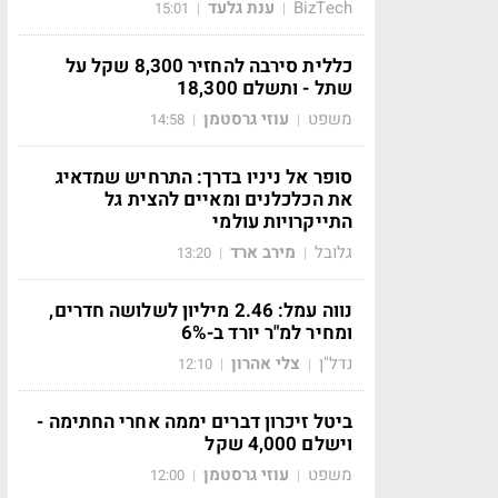
BizTech
ענת גלעד
15:01
|
|
כללית סירבה להחזיר 8,300 שקל על
שתל - ותשלם 18,300
משפט
עוזי גרסטמן
14:58
|
|
סופר אל ניניו בדרך: התרחיש שמדאיג
את הכלכלנים ומאיים להצית גל
התייקרויות עולמי
גלובל
מירב ארד
13:20
|
|
נווה עמל: 2.46 מיליון לשלושה חדרים,
ומחיר למ"ר יורד ב-6%
נדל"ן
צלי אהרון
12:10
|
|
ביטל זיכרון דברים יממה אחרי החתימה -
וישלם 4,000 שקל
משפט
עוזי גרסטמן
12:00
|
|