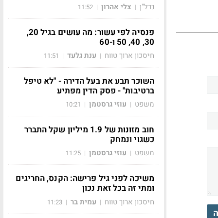
נדל"ן
צלי אהרון
11:52
|
|
פנסיה לפי עשור: מה עושים בגיל 20,
30, 40, 50 ו-60
חיסכון ארוך טווח
ענת גלעד
11:51
|
|
השוכר תבע את בעל הדירה - "לא טיפל
ברטיבות" - פסק הדין מפתיע
משפט
עוזי גרסטמן
10:21
|
|
חוב מזונות של 1.9 מיליון שקל התברר
כשגוי ונמחק
משפט
עוזי גרסטמן
11:25
|
|
משיכה לפני גיל פרישה: הקנס, החריגים
ומתי זה בכל זאת נכון
חיסכון ארוך טווח
עמית בר
11:23
|
|
ה