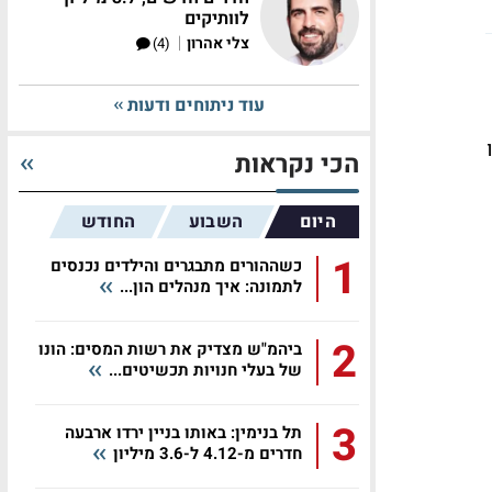
לוותיקים
|
צלי אהרון
(4)
עוד ניתוחים ודעות
הכי נקראות
היום
השבוע
החודש
1
כשההורים מתבגרים והילדים נכנסים
לתמונה: איך מנהלים הון...
2
ביהמ"ש מצדיק את רשות המסים: הונו
של בעלי חנויות תכשיטים...
3
תל בנימין: באותו בניין ירדו ארבעה
חדרים מ-4.12 ל-3.6 מיליון