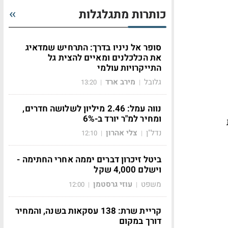
כותרות מתגלגלות
סופר אל ניניו בדרך: התרחיש שמדאיג
את הכלכלנים ומאיים להצית גל
התייקרויות עולמי
גלובל
מירב ארד
13:20
|
|
נווה עמל: 2.46 מיליון לשלושה חדרים,
ומחיר למ"ר יורד ב-6%
נדל"ן
צלי אהרון
12:10
|
|
ביטל זיכרון דברים יממה אחרי החתימה -
וישלם 4,000 שקל
משפט
עוזי גרסטמן
12:00
|
|
קריית שרת: 138 עסקאות בשנה, והמחיר
דורך במקום