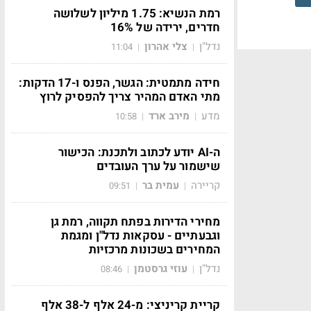
רמת הנשיא: 1.75 מיליון לשלושה
חדרים, ירידה של 16%
נדל"ן
צלי אהרון
11:04
|
|
חידה מתמטית: הגשר, הפנס ו-17 הדקות:
מתי האדם המהיר צריך להפסיק לרוץ
מדע
מירב ארד
10:58
|
|
ה-AI יודע לכתוב ולתכנת: הכישור
שישמור על ערך העובדים
קריירה
עמית בר
09:51
|
|
מחירי הדירות בפתח תקווה, רמת גן
וגבעתיים - עסקאות נדל"ן ומגמת
המחירים בשכונות מרכזיות
נדל"ן
עוזי גרסטמן
08:46
|
|
קריית קריניצי: מ-24 אלף ל-38 אלף