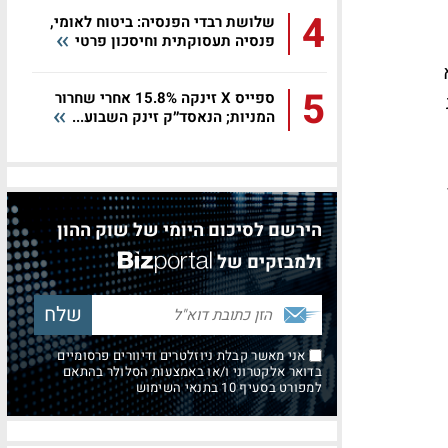
4
שלושת רבדי הפנסיה: ביטוח לאומי,
פנסיה תעסוקתית וחיסכון פרטי
5
ספייס X זינקה 15.8% אחרי שחרור
המניות; הנאסד״ק זינק השבוע...
הירשם לסיכום היומי של שוק ההון
ולמבזקים של
אני מאשר קבלת ניוזלטרים ודיוורים פרסומיים
בדואר אלקטרוני ו/או באמצעות הסלולר בהתאם
למפורט בסעיף 10 בתנאי השימוש