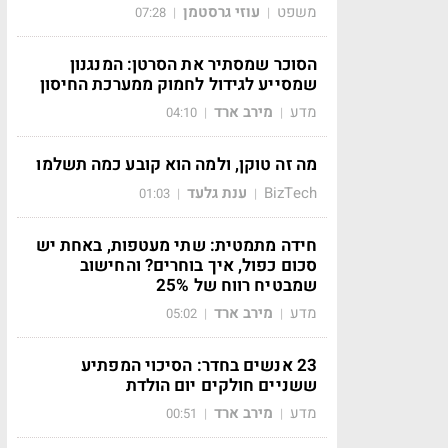
משפט
עוזי גרסטמן
07:28
|
|
הסוכר שמסתיר את הסרטן: המנגנון
שמסייע לגידול לחמוק ממערכת החיסון
מדע
מירב ארד
04:10
|
|
מה זה טוקן, ולמה הוא קובע כמה תשלמו
BizTech
ענת גלעד
01:03
|
|
חידה מתמטית: שתי מעטפות, באחת יש
סכום כפול, איך בוחרים? והחישוב
שמבטיח רווח של 25%
מדע
מירב ארד
05:02
|
|
23 אנשים בחדר: הסיכוי המפתיע
ששניים חולקים יום הולדת
מדע
מירב ארד
00:51
|
|