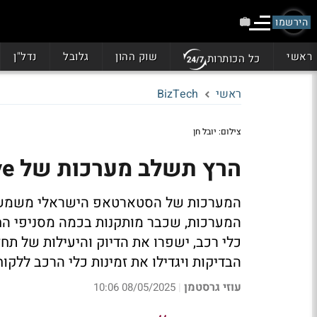
הירשמו
ראשי
שוק ההון
גלובל
נדל"ן
כל הכותרות
ראשי
BizTech
צילום: יובל חן
הרץ תשלב מערכות של UVeye בסניפיה בארה"ב
המערכות, שכבר מותקנות בכמה מסניפי החב
כלי רכב, ישפרו את הדיוק והיעילות של תחזו
הבדיקות ויגדילו את זמינות כלי הרכב ללקוחות. בין הלק
עוזי גרסטמן
08/05/2025 10:06
|