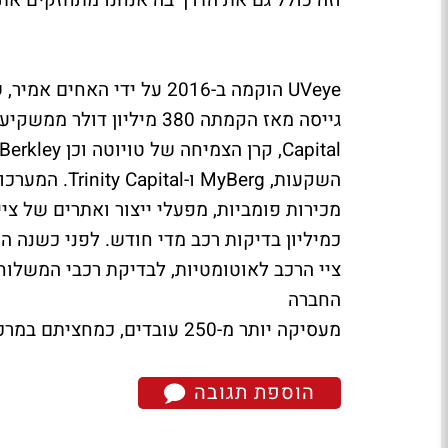
וזה כולל גם את הדרך בה אנחנו מתחזקים את 
UVeye
הוקמה ב-2016 על ידי הא
גייסה מאז הקמתה 380 מיליון דולר ממשקיעים בהם
Capital
, קרן הצמיחה של טויוטה וכן
Berkley
השקעות,
MyBerg
ו-
Trinity Capital
מכירות פומביות, מפעלי ייצור ואתרים של צי
כמיליון בדיקות רכב מדי חודש. לפני כשנה 
החברה
מעסיקה יותר מ-250 עובדים, כמחציתם במרכז הפיתוח בישראל והשאר בארה"ב, יפן ואירופה.
הוספת תגובה