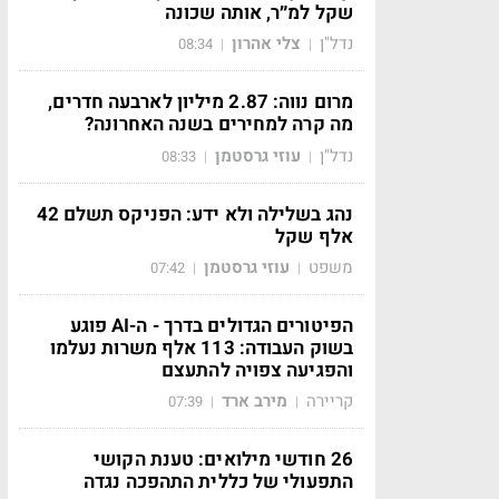
שקל למ״ר, אותה שכונה
נדל"ן
צלי אהרון
08:34
|
|
מרום נווה: 2.87 מיליון לארבעה חדרים,
מה קרה למחירים בשנה האחרונה?
נדל"ן
עוזי גרסטמן
08:33
|
|
נהג בשלילה ולא ידע: הפניקס תשלם 42
אלף שקל
משפט
עוזי גרסטמן
07:42
|
|
הפיטורים הגדולים בדרך - ה-AI פוגע
בשוק העבודה: 113 אלף משרות נעלמו
והפגיעה צפויה להתעצם
קריירה
מירב ארד
07:39
|
|
26 חודשי מילואים: טענת הקושי
התפעולי של כללית התהפכה נגדה