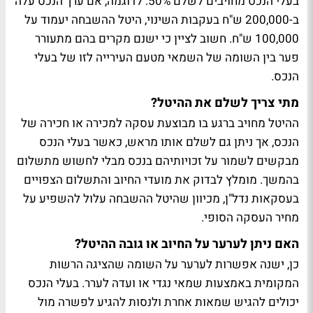
בעלי הנכס מחויבים לשלם 50%. לדוגמה, אם ערך הנכס עלה
ב-200,000 ש"ח בעקבות השינוי, היטל ההשבחה יעמוד על
100,000 ש"ח. חשוב לציין כי ישנם מקרים בהם מתעורר
פער בין השומה של השמאי מטעם העירייה לזו של בעלי
הנכס.
מתי צריך לשלם את ההיטל?
ההיטל מחויב ברגע בו מבוצעת עסקה למכירה או חכירה של
הנכס, אך ניתן גם לשלם אותו מראש, כאשר בעלי הנכס
מבקשים לשמור על זכויותיהם בנכס מבלי לחשוש מתשלום
בהמשך. מומלץ לבדוק את מועדי החיוב והתשלום הצפויים
בעסקאות נדל"ן, מכיוון שהיטל ההשבחה עלול להשפיע על
מחיר העסקה הסופי.
האם ניתן לערער על החיוב או גובה ההיטל?
כן, ישנה אפשרות לערער על השומה שהציגה הרשות
המקומית באמצעות שמאי נגדי או ועדה לערר. בעלי הנכס
יכולים להגיש שמאות אחרת ולנסות להגיע לפשרה מול