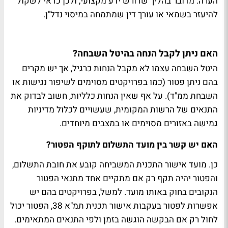
הערה: מדובר בהליך שדורש ידע מקצועי, ולכן כדאי לשקול
להיעזר בשמאי או עורך דין שמתמחה במיסוי נדל"ן​.
האם ניתן לקבל הנחה בהיטל השבחה?
היטל השבחה עצמו לא מקבל הנחות כרגיל, אך יש מקרים
בהם ניתן פטור (כמו בפרויקטים מסוימים לשיפור נגישות או
השבחת ממ"ד). על אף שאין הנחות כלליות, חשוב לבדוק את
התנאים של הרשות המקומית, שעשויים לכלול מדיניות
גמישה באזורים מסוימים או במצבים מיוחדים.
האם יש קשר בין מועד התשלום לתוקף הפטור?
כן. מועד אישור התכנית המשביחה קובע את חובת התשלום,
והפטור יהיה תקף רק אם מתקיים אחד מתנאי הפטור
הנקובים בחוק באותו מועד. למשל, בפרויקטים בהם יש
אפשרות לפטור בעקבות אישור תכנית תמ"א 38, הפטור יכול
לחול רק אם הבקשה הוגשה בזמן ולפי התנאים המתאימים.