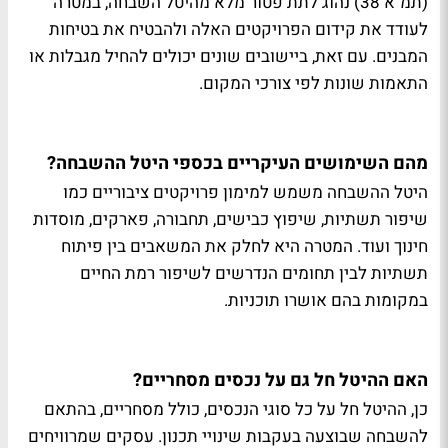
(תמ"א 38) נהוג לתת פטור מלא מהיטל השבחה, במטרה
לעודד את קידום הפרויקטים האלה ולהבטיח את בטיחות
המבנים. עם זאת, ביישובים שונים יכולים להחיל מגבלות או
התאמות שונות לפי צורכי המקום.
מהם השימושים העיקריים בכספי היטל ההשבחה?
היטל ההשבחה משמש למימון פרויקטים ציבוריים כמו
שיפור תשתיות, שיפוץ כבישים, תחבורה, פארקים, מוסדות
חינוך ועוד. המטרה היא לחלק את המשאבים בין פיתוח
תשתיות לבין תחומים הנדרשים לשיפור רמת החיים
במקומות בהם אושרו תוכניות.
האם ההיטל חל גם על נכסים מסחריים?
כן, ההיטל חל על כל סוגי הנכסים, כולל מסחריים, בהתאם
להשבחה שבוצעה בעקבות שינויי תכנון. עסקים שמרוויחים