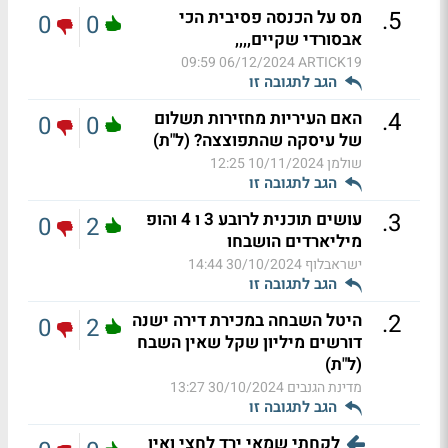
.
5
מס על הכנסה פסיבית הכי
0
0
אבסורדי שקיים,,,,
06/12/2024 09:59
ARTICK19
הגב לתגובה זו
.
4
האם העיריות מחזירות תשלום
0
0
של עיסקה שהתפוצצה? (ל"ת)
שולמן
10/11/2024 12:25
הגב לתגובה זו
.
3
עושים תוכנית לרובע 3 ו 4 והופ
0
2
מיליארדים הושבחו
ישראבלוף
30/10/2024 14:44
הגב לתגובה זו
.
2
היטל השבחה במכירת דירה ישנה
0
2
דורשים מיליון שקל שאין השבח
(ל"ת)
מדינת הגנבים
30/10/2024 13:27
הגב לתגובה זו
לקחתי שמאי ירד לחצי ואין