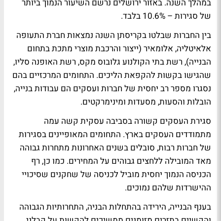
במהלך השנה. באזור ירושלים נרשם השיעור הנמוך ביותר
של סגירות – 10.6% בלבד.
בין החברות שבלטו בקריסתן השנה נמצאות חברת התעופה
אלאיטליה, אלומאיר (ייצור והרכבת מוצרי מתכת בתחום
הבנייה), רשת בתי הקולנוע גלובוס מקס, רשת האופנה סליו,
שהגישו בקשות להקפאת הליכים. התחומים המרכזיים בהם
נסגרו מספר רב יחסית של חברות ועסקים הם עבודות בנייה,
הובלות והסעות, מסעדות ומינימרקטים.
סגירת העסקים קשורה בסביבה עסקית קשה עמה
מתמודדים העסקים בארץ. התחומים המאופיינים בסגירות
של חברות רבות, סובלים בשנים האחרונות מתחרות גבוהה
מאד המובילה ללחצים גבוהים על המחירים. כמו כן, רף
הכניסה הנמוך יחסית מוביל לכניסה של שחקנים שסיכויי
ההישרדות שלהם נמוכים.
בענף הבנייה, הירידה בהתחלות הבניה, התחרותיות הגבוהה
והקשיים בתזרים מזומנים ממשיכים להקשות על קבלני