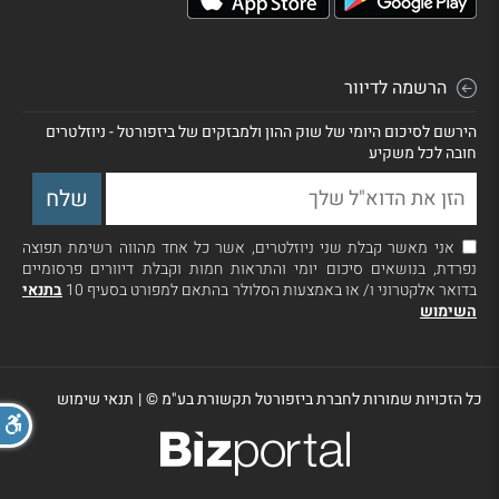
הרשמה לדיוור
הירשם לסיכום היומי של שוק ההון ולמבזקים של ביזפורטל - ניוזלטרים
חובה לכל משקיע
אני מאשר קבלת שני ניוזלטרים, אשר כל אחד מהווה רשימת תפוצה
נפרדת, בנושאים סיכום יומי והתראות חמות וקבלת דיוורים פרסומיים
בדואר אלקטרוני ו/ או באמצעות הסלולר בהתאם למפורט בסעיף 10
בתנאי
השימוש
כל הזכויות שמורות לחברת ביזפורטל תקשורת בע"מ ©
|
תנאי שימוש