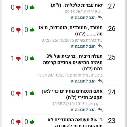
.
27
זאת עבדות כלכלית . (ל"ת)
0
0
בא
26/10/2015 09:13
הגב לתגובה זו
.
26
מוטרד , מוטרדים, מוטרדות, נו אז
0
0
מה....... (ל"ת)
עוד כותרת בעיתון
25/10/2015 07:29
הגב לתגובה זו
.
25
תעלה ריבית , בריבית של 3%
1
0
תיהיה חמישים אחוזים קריסה
במח (ל"ת)
בולשיט , מילואימניק
24/10/2015 15:54
הגב לתגובה זו
.
24
אתם מנפחים מחירים כדי לאזן
0
1
תקציב חזירי (ל"ת)
שקרן צעיר
24/10/2015 10:35
הגב לתגובה זו
.
23
ב- 3% תשואה המוסדיים לא
0
0
ישקיעו בדירות להשכרה