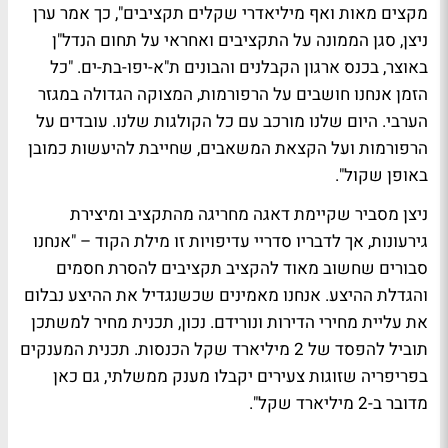
מקצים מאות ואף מיליאדרי שקלים תקציבים", כך אמר ערן
ניצן, סגן הממונה על התקציבים ואחראי על תחום הנדל"ן
באוצר, בכנס ארגון הקבלנים והבונים ת"א-יפו-בת-ים. "כל
הזמן אנחנו חושבים על הרפורמות, המצוקה הגדולה במגזר
הערבי. היום שלנו מורכב עם כל הקולגות שלנו. עובדים על
הרפורמות ועל הקצאת המשאבים, שחייבת להיעשות כמובן
באופן שקול".
ניצן מסביר שקיימת דאגה מחריגה מהתקציב ומיצירת
גירעונות, אך לדבריו סדריי עדיפויות זו מילת הקוד – "אנחנו
סבורים שחשוב מאוד להקציב תקציבים להסרת חסמים
והגדלת ההיצע. אנחנו מאמינים שכשנגדיל את ההיצע נבלום
את עליית מחירי הדירות ונורידם. נכון, תכנית מחיר למשתכן
תוביל להפסד של 2 מיליארד שקל הכנסות. תכנית המענקים
בפריפריה שזוגות צעירים יקבלו מענק ממשלתי, גם כאן
מדובר ב-2 מיליארד שקל".