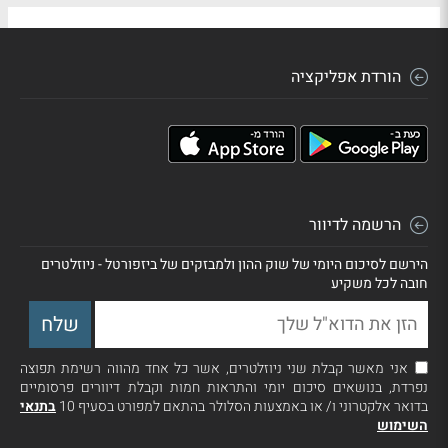
הורדת אפליקציה
הרשמה לדיוור
הירשם לסיכום היומי של שוק ההון ולמבזקים של ביזפורטל - ניוזלטרים
חובה לכל משקיע
אני מאשר קבלת שני ניוזלטרים, אשר כל אחד מהווה רשימת תפוצה
נפרדת, בנושאים סיכום יומי והתראות חמות וקבלת דיוורים פרסומיים
בדואר אלקטרוני ו/ או באמצעות הסלולר בהתאם למפורט בסעיף 10
בתנאי
השימוש