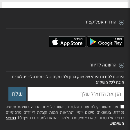
הורדת אפליקציה
הרשמה לדיוור
הירשם לסיכום היומי של שוק ההון ולמבזקים של ביזפורטל - ניוזלטרים
חובה לכל משקיע
אני מאשר קבלת שני ניוזלטרים, אשר כל אחד מהווה רשימת תפוצה
נפרדת, בנושאים סיכום יומי והתראות חמות וקבלת דיוורים פרסומיים
בדואר אלקטרוני ו/ או באמצעות הסלולר בהתאם למפורט בסעיף 10
בתנאי
השימוש