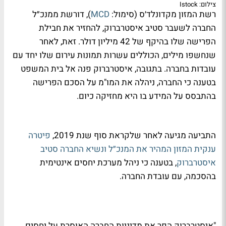
צילום: Istock
רשת המזון מקדונלד׳ס (סימול:
MCD
), דורשת ממנכ״ל
החברה לשעבר סטיב איסטרברוק, להחזיר את חבילת
הפרישה שלו בהיקף של 42 מיליון דולר. זאת, לאחר
שנחשפו מילים, הכוללים עשרות תמונות עירום שלו יחד עם
עובדות בחברה. בתגובה, איסטרברוק פנה אל בית המשפט
בטענה כי החברה, ניהלה את המו"מ על הסכם הפרישה
בהתבסס על המידע בו היא מחזיקה כיום.
התביעה מגיעה לאחר שלקראת סוף שנת 2019,
פיטרה
ענקית המזון המהיר את המנכ״ל ונשיא החברה סטיב
איסטרברוק
, בטענה כי ניהל מערכת יחסים אינטימית
בהסכמה, עם עובדת החברה.
"איסטרברוק הפר את מדיניות החברה האוסרת על יחסים