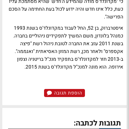
כי "מקדונלד'ס מודה שהמידע ה'חדש' שהיא מסתמכת עליו
כעת, כלל אינו חדש והיה ידוע לכול בעת החתימה על הסכם
הפרישה".
איסטרברוק, בן 52, החל לעבוד במקדונלד'ס בשנת 1993
כמנהל בלונדון, משם המשיך לתפקידים ניהוליים בחברה.
בשנת 2011 עזב את החברה לטובת ניהול רשת "פיצה
אקספרס" ולאחר מכן, רשת המזון האסיאתית "ואגממה".
ב-2013 חזר למקדונלד'ס בתפקיד מנכ"ל בריטניה וצפון
אירופה. הוא מונה למנכ"ל מקדונלד'ס בשנת 2015.
הוספת תגובה
תגובות לכתבה: