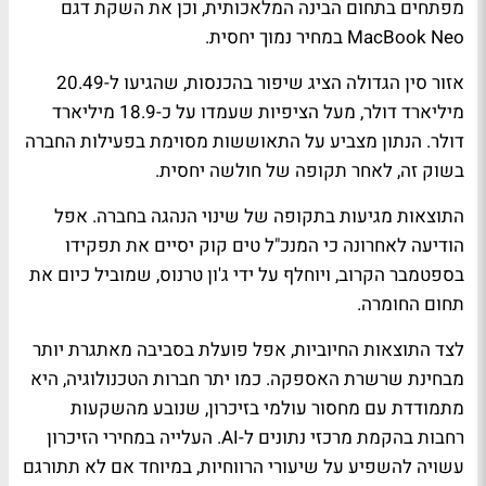
מפתחים בתחום הבינה המלאכותית, וכן את השקת דגם
MacBook Neo במחיר נמוך יחסית.
אזור סין הגדולה הציג שיפור בהכנסות, שהגיעו ל-20.49
מיליארד דולר, מעל הציפיות שעמדו על כ-18.9 מיליארד
דולר. הנתון מצביע על התאוששות מסוימת בפעילות החברה
בשוק זה, לאחר תקופה של חולשה יחסית.
התוצאות מגיעות בתקופה של שינוי הנהגה בחברה. אפל
הודיעה לאחרונה כי המנכ"ל טים קוק יסיים את תפקידו
בספטמבר הקרוב, ויוחלף על ידי ג'ון טרנוס, שמוביל כיום את
תחום החומרה.
לצד התוצאות החיוביות, אפל פועלת בסביבה מאתגרת יותר
מבחינת שרשרת האספקה. כמו יתר חברות הטכנולוגיה, היא
מתמודדת עם מחסור עולמי בזיכרון, שנובע מהשקעות
רחבות בהקמת מרכזי נתונים ל-AI. העלייה במחירי הזיכרון
עשויה להשפיע על שיעורי הרווחיות, במיוחד אם לא תתורגם