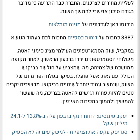
לעליית מחירים לצרכנים. החברה כבר התריעה כי מדובר
בגורם סיכון אפשרי להמשך השנה.
היכנסו כאן לעדכונים על
מניות מומלצות
3387 כתבות על
דוחות כספיים
מחכות לכם בעמוד הנושא
במקביל, שוק הסמארטפונים העולמי מציג סימני האטה.
משלוחי הסמארטפונים ירדו ברבעון הראשון, לאחר תקופה
ממושכת של צמיחה, מה שמצביע על חולשה בביקוש
הכולל. עם זאת, אפל פועלת בעיקר בפלח הפרימיום של
השוק, שנחשב עמיד יותר לשינויים בביקוש. מכשירים יקרים
נוטים להיות פחות רגישים להאטה בצריכה, מה שעשוי
להמשיך ולתמוך במכירות האייפון.
יעקב פיננסים: הרווח הנקי ברבעון עלה ב-13.8% ל-24.1
מיליון שקל
סנדיסק עקפה את הציפיות - למשקיעים זה לא הספיק