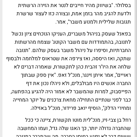
בסלולר. "בשיווק מהיר חייבים לנטר את הזירה הרשתית
ולדעת להגיב מהר בזמן אמת, ובצורה כזו לעצור שרשרת
תגובות שלילית ולמנוע משבר", אמר.
בפאנל שעסק בניהול משברים, העניקו הנוכחים ציון נכשל
לתנובה, בהתמודדות עם משבר הקוטג' שצמח מהרשתות
החברתיות, וסיפרו על ניהול משבר בעסק שלהם. "תנובה
שתקה, ואז היססה, ואז צירפה את שטראוס למלחמה ולבסוף
שלחה את היו"ר זהבית כהן לתקשורת, שאמרה דברים לא
ראויים", אמר איתן זינגר, מנכ"ל זאפ. "אין ספק שבתוך
החברה אנשים היו מבולבלים, ולא ניהלו נכון את דף
הפייסבוק, למרות שהמשבר לא אמור היה להגיע בהפתעה,
כבר לפני שנתיים התחילה מחאת צרכנים על יוקר המחייה
ומחירי הדלק", הוסיף יואב פרידור, מנכ"ל באזילה.
רחל בן צבי-זיו, מנכ"לית מוטו תקשורת, ציינה כי ככל
שהחברה גדולה יותר, כך האגו שלה גדל, ועמו המחשבה
ששום דבר לא יפגע בחוסן החברה, מה שהתברר בתנובה