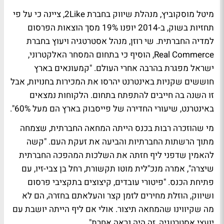
מיטל מוסקוביץ, מנהלת שיווק בחברת 2Like, ציינה כי על פי
תחזיות בשוק, ב-2014 יופנו 19% מסך הוצאות הפרסום
למדיה החברתית. שי רוזן, מנהל אסטרטגיה ויעוץ בחברת
Real Commerce, הוסיף כי בתחום המסחר האלקטרוני,
ישראל מפגרת בהרבה אחרי העולם. "קמעונאים בארץ
חוששים שקניות באינטרנט יהרסו את המכירות בחנויות, אבל
זו השנה בה חייבים להתפתח בתחום. הלקוחות נמצאים
באינטרנט, שיעורי החדירה של פייסבוק בארץ הם מעל 60%".
מי שהוזכרה רבות בכנס הייתה המחאה החברתית, שצמחה
מתוך הרשתות החברתיות והביעה את זעקת העם. "קשה
להאמין שדפני ליף חזתה את השלכות המהפכה החברתית
שיצרה", אמרה מנכ"לית מוטו תקשורת, רחל בן צבי-זיו, עם
פתיחת הכנס. "פיטורי עובדים, קיצוצים בתקציבי פרסום
ושיווק, הוזלת מחירים לזמן קצר והעלאתם בחזרה, הם לא
מה שקיווינו שהמחאה תיצור. אולי אם ליף הייתה יושבת עם
יועצי אסטרטגיה, זה היה נראה אחרת".