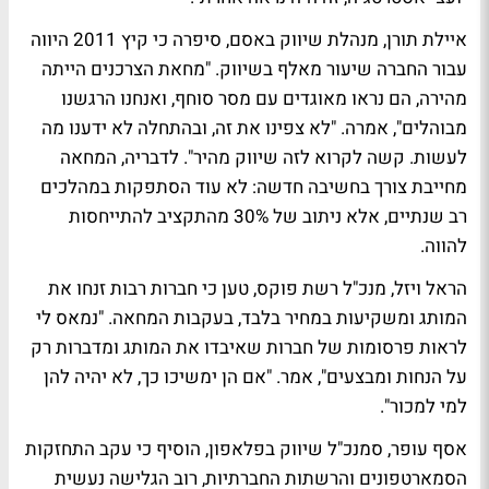
איילת תורן, מנהלת שיווק באסם, סיפרה כי קיץ 2011 היווה
עבור החברה שיעור מאלף בשיווק. "מחאת הצרכנים הייתה
מהירה, הם נראו מאוגדים עם מסר סוחף, ואנחנו הרגשנו
מבוהלים", אמרה. "לא צפינו את זה, ובהתחלה לא ידענו מה
לעשות. קשה לקרוא לזה שיווק מהיר". לדבריה, המחאה
מחייבת צורך בחשיבה חדשה: לא עוד הסתפקות במהלכים
רב שנתיים, אלא ניתוב של 30% מהתקציב להתייחסות
להווה.
הראל ויזל, מנכ"ל רשת פוקס, טען כי חברות רבות זנחו את
המותג ומשקיעות במחיר בלבד, בעקבות המחאה. "נמאס לי
לראות פרסומות של חברות שאיבדו את המותג ומדברות רק
על הנחות ומבצעים", אמר. "אם הן ימשיכו כך, לא יהיה להן
למי למכור".
אסף עופר, סמנכ"ל שיווק בפלאפון, הוסיף כי עקב התחזקות
הסמארטפונים והרשתות החברתיות, רוב הגלישה נעשית