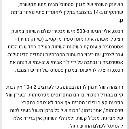
השיווק השנתי של מגזין 'סטטוס' מבית מוטו תקשורת,
שהתקיים ב-14 בדצמבר במלון ליאונרדו סיטי טאוור ברמת
גן.
הכנס, אליו הגיעו כ-500 איש מבכירי עולם השיווק במשק,
הציג לראשונה את המונח ספיד מרקטינג (שיווק מהיר) -
אסטרטגיה שעוסקת בשיטות השיווק בעולם החדש בו הכוח
עבר לצרכן, עם ריבוי הרשתות החברתיות והמדיה הדיגיטלית.
אסטרטגיה זו נכתבה על ידי ד"ר אביחי שוב-עמי שהנחה את
הכנס, והוצגה לראשונה במגזין סטטוס של חודש דצמבר.
ההצהרה של זרמון לוותה בטענה, כי לערוצים 2 ו-10 אין זכות
קיום במודל הנוכחי, בו הם מתפרנסים מפרסומות. "בעידן של
הפרעת קשב וריבוי מסרים אף אחד לא צופה במקבץ
פרסומות", אמר זרמון. "הכוח של כל צרכן משול בעיני לכוח
של אבי ניר, מנכ"ל קשת, ולמנהלי השיווק אין ברירה אלא
להסתגל לעולם החדש הזה".