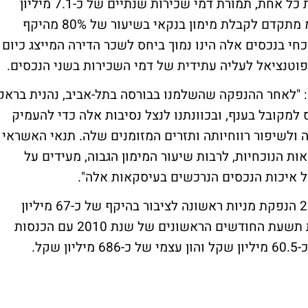
3 אופצית להארכת התקופה ב-5 שנים נוספות כל אחת, תמורת דמי שכירות שנתיים של כ-7.1 מיליון
שקל. גם לצורך עיסקה זו מנהלת החברה מו"מ מתקדם לקבלת מימון בנקאי בשיעור של 80% מהיקף
חי בנכסים אלה הינו נמוך ביחס לשכר הדירה המייצג כיום
 פוטנציאל לעליה עתידית של דמי השכירות בשני הנכסים.
: "לאחר ההנפקה שהשלמנו בבורסה בתל-אביב, נהנית בראק
 למקובל בענף, ובכוונתנו לנצל נסיבות אלה כדי להעמיק
 ולשיפור רווחיותה ותזרים המזומנים שלה. תנאי האשראי
ת הנוכחיות, לרבות שיעור המימון הגבוה, מעידים על
על איכות הנכסים הנרכשים בעיסקאות אלה".
כאמור, החברה השלימה בתחילת דצמבר 2010 הנפקת מניות ראשונה לציבור בהיקף של כ-67 מיליון
שקל בבורסה של תל-אביב. החברה סיימה את תשעת החודשים הראשונים של שנת 2010 עם הכנסות