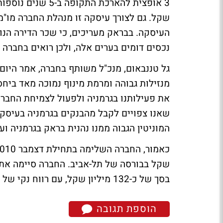
העיסקה. בבראק מעריכים, כי שכר הדירה הנוכ
נכסים דומים בערים אלה, ולכן רואים בחברה
גל טננבאום, מנכ"ל משותף בחברה, אמר היום
מנזילות גבוהה ומרמת מינוף נמוכה מאד ביחס
את פעילותנו בגרמניה ולפעול לצמיחת החברה
שאנו צפויים לקבל מהבנקים בגרמניה בעיסקאו
המוניטין הגבוה ממנו נהנית בראק בגרמניה ו
בסך של כ-132 מיליון שקל, עם רווח נקי של כ-60.5 מיליון שקל והון עצמי של כ-686 מיליון שקל.
הוספת תגובה