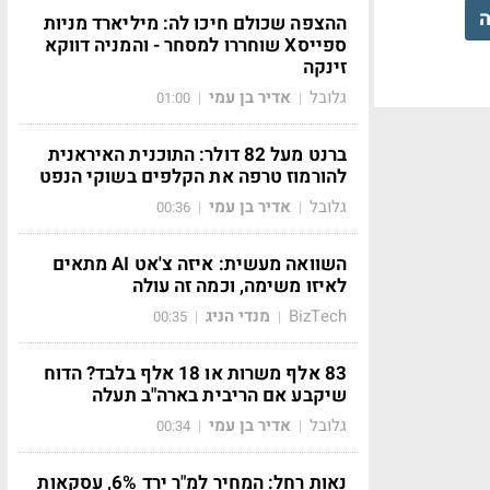
ה
ההצפה שכולם חיכו לה: מיליארד מניות
ספייסX שוחררו למסחר - והמניה דווקא
זינקה
גלובל
אדיר בן עמי
01:00
|
|
ברנט מעל 82 דולר: התוכנית האיראנית
להורמוז טרפה את הקלפים בשוקי הנפט
גלובל
אדיר בן עמי
00:36
|
|
השוואה מעשית: איזה צ'אט AI מתאים
לאיזו משימה, וכמה זה עולה
BizTech
מנדי הניג
00:35
|
|
83 אלף משרות או 18 אלף בלבד? הדוח
שיקבע אם הריבית בארה"ב תעלה
גלובל
אדיר בן עמי
00:34
|
|
נאות רחל: המחיר למ"ר ירד 6%, עסקאות