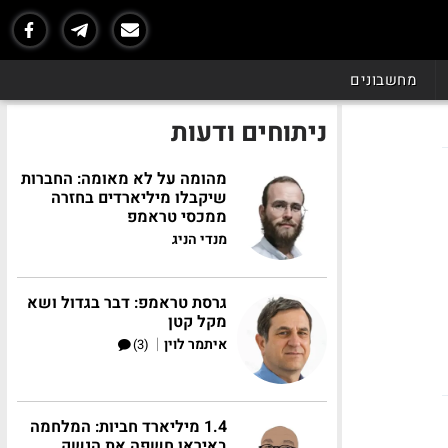
מחשבונים
ניתוחים ודעות
מהומה על לא מאומה: החברות
שיקבלו מיליארדים בחזרה
ממכסי טראמפ
מנדי הניג
גרסת טראמפ: דבר בגדול ושא
מקל קטן
|
איתמר לוין
(3)
1.4 מיליארד חביות: המלחמה
באיראן חשפה את הנשק