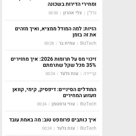
ומחירי הדירות בשכונה
נדל"ן
צלי אהרון
00:30
|
|
הזיות: למה המודל ממציא, ואיך מזהים
את זה בזמן
BizTech
עמית בר
00:28
|
|
זיכוי מס על תרומות 2026: איך מחזירים
35% מכל שקל שתרמתם
קריירה
ענת גלעד
00:24
|
|
המודלים הסיניים: דיפסיק, קימי, קוואן
וזעזוע המחירים
BizTech
עוזי גרסטמן
00:24
|
|
איך כותבים פרומפט טוב: מה באמת עובד
BizTech
ענת גלעד
00:24
|
|