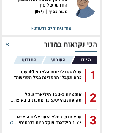
החדש של סין
|
משה כסיף
(5)
עוד ניתוחים ודעות
הכי נקראות במדור
היום
השבוע
החודש
1
שילמתם לביטוח הלאומי 40 שנה -
כמה תקבלו מהמדינה בגיל הפרישה?
2
אופציות ב-150 מיליארד שקל
תקועות בהייטק: כך מתכננים באוצר...
3
שיא חדש ביולי: הישראלים הוציאו
1.77 מיליארד שקל ביום בכרטיסי...