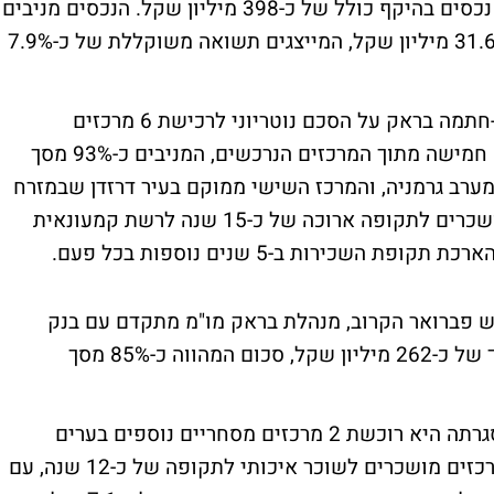
מדווחת כי חתמה על שתי עיסקאות לרכישת נכסים בהיקף כולל של כ-398 מיליון שקל. הנכסים מניבים
כיום דמי שכירות שנתיים בהיקף כולל של כ-31.6 מיליון שקל, המייצגים תשואה משוקללת של כ-7.9%
במסגרת העיסקה הראשונה - "עיסקת Titan" -חתמה בראק על הסכם נוטריוני לרכישת 6 מרכזים
מסחריים בגרמניה תמורת כ-309 מיליון שקל. חמישה מתוך המרכזים הנרכשים, המניבים כ-93% מסך
ערב גרמניה, והמרכז השישי ממוקם בעיר דרזדן שבמזרח
המדינה. כל המרכזים המסחריים הנרכשים מושכרים לתקופה ארוכה של כ-15 שנה לרשת קמעונאית
 פברואר הקרוב, מנהלת בראק מו"מ מתקדם עם בנק
בגרמניה, וזאת לקבלת הלוואת נון-ריקורס בסך של כ-262 מיליון שקל, סכום המהווה כ-85% מסך
במקביל חתמה החברה על עיסקת Mars, במסגרתה היא רוכשת 2 מרכזים מסחריים נוספים בערים
דיסלדורף וקלן תמורת כ-89 מיליון שקל . המרכזים מושכרים לשוכר איכותי לתקופה של כ-12 שנה, עם