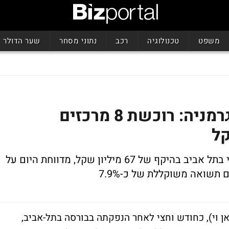
משפט
טכנולוגיה
רכב
נתוני מסחר
שער הדולר
בראק קפיטל כובשת את גרמניה: רוכשת 8 מרכזים
חברת הנדל"ן, אשר הונפקה לפני חודש וחצי בתל אביב בהיקף של 67 מיליון שקל, מדווחת היום על
 תשואה משוקללת של כ-7.9%
ן וי), כחודש וחצי לאחר הנפקתה בבורסה בתל-אביב,