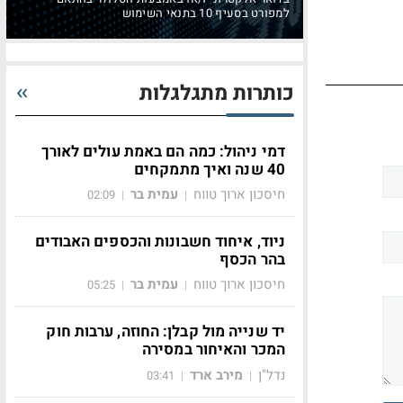
למפורט בסעיף 10 בתנאי השימוש
כותרות מתגלגלות
דמי ניהול: כמה הם באמת עולים לאורך
40 שנה ואיך מתמקחים
חיסכון ארוך טווח
עמית בר
02:09
|
|
ניוד, איחוד חשבונות והכספים האבודים
בהר הכסף
חיסכון ארוך טווח
עמית בר
05:25
|
|
יד שנייה מול קבלן: החוזה, ערבות חוק
המכר והאיחור במסירה
נדל"ן
מירב ארד
03:41
|
|