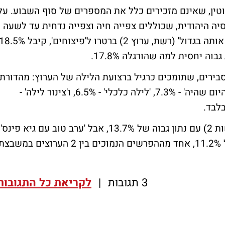
וטין, שאינם מזכירים כלל את המספרים של סוף השבוע. על
יה היהודית, שכוללים צפייה חיה וצפייה נדחית עד לשעה
2:00 לפנות בוקר, עולה כי השעשועון 'שחקו אותה בגדול' (רשת, ערוץ 2) ברטרו ל'פיצוחים', קיבל 5%
ול 'לרדת בגדול' (ערוץ 10) זוכה ל-12.5% סבירים, שתומכים כרגיל ברצועת הלילה של הערוץ: מהדורת
הלילה של 'ערב טוב עם גיא פינס' עם 8.8%, 'היום שהיה' - 7.3%, 'לילה כלכלי' - 6.5%, ו'צינור לילה' -
ראש בראש בפרה-טיים: 'תכנית חיסכון' (חדשות 2) עם נתון גבוה של 13.7%, אבל 'ערב טוב עם גיא פינס'
(ערוץ 10) סוגרת פערים ומעמידה רייטינג של 11.2%, אחד מההפרשים הנמוכים בין 2 הערוצים במשבצ
3 תגובות
|
לקריאת כל התגובות