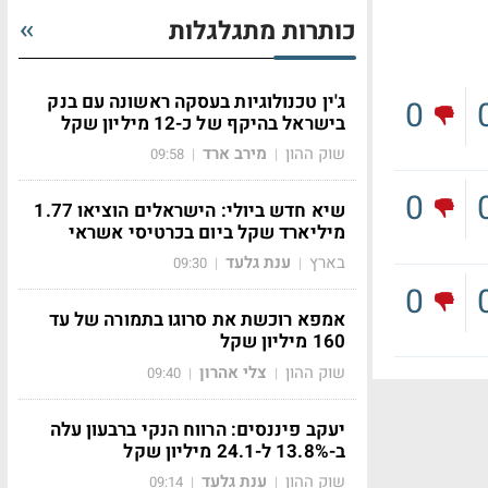
כותרות מתגלגלות
ג'ין טכנולוגיות בעסקה ראשונה עם בנק
0
בישראל בהיקף של כ-12 מיליון שקל
שוק ההון
מירב ארד
09:58
|
|
0
שיא חדש ביולי: הישראלים הוציאו 1.77
מיליארד שקל ביום בכרטיסי אשראי
בארץ
ענת גלעד
09:30
|
|
0
אמפא רוכשת את סרוגו בתמורה של עד
160 מיליון שקל
שוק ההון
צלי אהרון
09:40
|
|
יעקב פיננסים: הרווח הנקי ברבעון עלה
ב-13.8% ל-24.1 מיליון שקל
שוק ההון
ענת גלעד
09:14
|
|