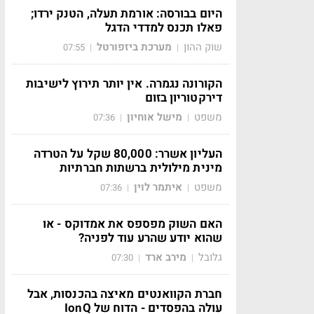
היום בבורסה: אורמת תעלה, הטנק ירדו;
פאלו תכנס למדדי הדגל
שוק ההון
מערכת ביזפורטל
07:55
|
|
הקורונה נגמרה. אין יותר תירוץ לישיבות
דירקטוריון בזום
משפט
מישל אוחיון
07:36
|
|
העליון אשרר: 80,000 שקל על הטרדה
מינית מילולית ברשתות חברתיות
משפט
איתמר לוין
07:36
|
|
האם השוק מפספס את אמדוקס - או
שהוא יודע שהרע עוד לפניה?
גלובל
מירב ארד
07:30
|
|
חברת הקוואנטים מאיצה בהכנסות, אבל
עולה בהפסדים - הדוח של IonQ