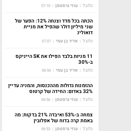
גלובל
עוזי גרסטמן
07:10
|
|
הכתה בכל מדד וצנחה 12%: הפער של
שני מיליון דולר שהפיל את מניית
דואולינ
גלובל
אדיר בן עמי
07:07
|
|
11 מניות בלבד הפילו את SK הייניקס
ב-30%
גלובל
אדיר בן עמי
06:56
|
|
ההזמנות גדולות מההכנסות, והמניה עדיין
32% באדום: החידה של קרטוס
גלובל
עוזי גרסטמן
06:56
|
|
צמחה ב-53% ואיבדה 21% בדקות: מה
באמת קרה בדוח של אפלובין
גלובל
עוזי גרסטמן
06:53
|
|