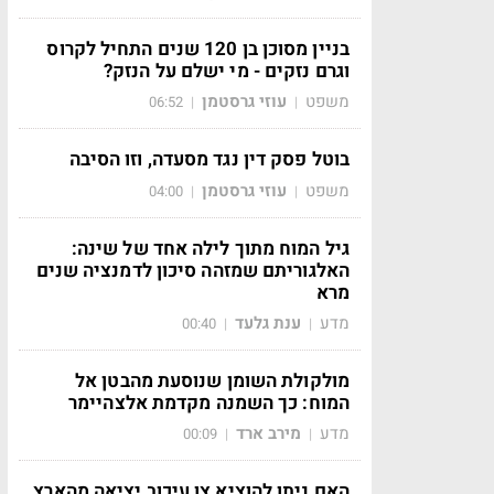
בניין מסוכן בן 120 שנים התחיל לקרוס
וגרם נזקים - מי ישלם על הנזק?
משפט
עוזי גרסטמן
06:52
|
|
בוטל פסק דין נגד מסעדה, וזו הסיבה
משפט
עוזי גרסטמן
04:00
|
|
גיל המוח מתוך לילה אחד של שינה:
האלגוריתם שמזהה סיכון לדמנציה שנים
מרא
מדע
ענת גלעד
00:40
|
|
מולקולת השומן שנוסעת מהבטן אל
המוח: כך השמנה מקדמת אלצהיימר
מדע
מירב ארד
00:09
|
|
האם ניתן להוציא צו עיכוב יציאה מהארץ