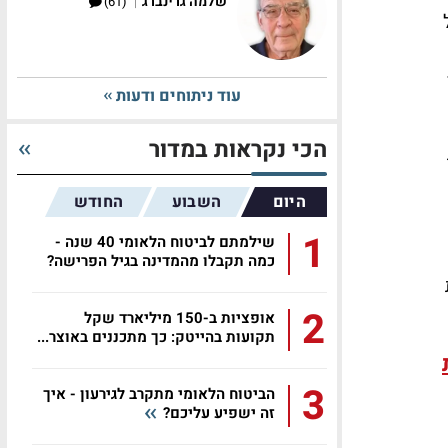
|
שלמה גרינברג
(61)
18.
עוד ניתוחים ודעות
הכי נקראות במדור
היום
השבוע
החודש
1
שילמתם לביטוח הלאומי 40 שנה -
כמה תקבלו מהמדינה בגיל הפרישה?
ת
2
אופציות ב-150 מיליארד שקל
תקועות בהייטק: כך מתכננים באוצר...
3
הביטוח הלאומי מתקרב לגירעון - איך
זה ישפיע עליכם?