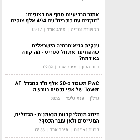
אתגר הרביעיות סחף את הצופים:
"רוקדים עם כוכבים" עם 494 אלף צופים
תקשורת ומדיה
מירב ארד
09:17
|
|
ענקית הגיאותרמיה הישראלית
שהפתיעה את וול סטריט - מה קורה
באורמת?
שוק ההון
מירב ארד
09:09
|
|
PwC תשכור כ-20 אלף מ"ר במגדל AFI
Tower של אפי נכסים בוורשה
נדל"ן
ענת גלעד
08:52
|
|
דירוג מנהלי קרנות הנאמנות - הגדולים,
המגייסים ולאן עובר הכסף?
קרנות נאמנות
מירב ארד
08:38
|
|