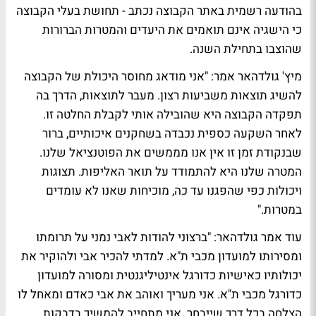
בהודעה רשמית באתר הקבוצה נכתב - תחושת בעלי הקבוצה
כי הישגיה אינם תואמים את היעדים והמטרות הברורות
שהוצבו בתחילת השנה.
מיץ' גולדהאר אמר: "אני מודאג מחוסר היכולת של הקבוצה
להשיג תוצאות משביעות רצון. מעבר לתוצאות, הדרך בה
תפקדה הקבוצה היא שהובילה אותי לקבלת החלטה זו.
לאחר השקעה כספית נכבדה בשחקנים איכותיים, ברור
שבנקודת זמן זו אין אנו מממשים את הפוטנציאל שלנו.
המטרה שלנו היא להתמודד על תואר האליפות. תצוגות
ויכולות כפי שהפגנו עד כה, מוכיחות שאנו לא עומדים
במטרות."
עוד אמר גולדהאר: "ברצוני להודות לאבי נמני על תרומתו
ומסירותו למועדון מכבי ת"א. למדתי להכיר אבי ולהוקיר את
יכולותיו כאישיות כדורגל אינטיליגנטית ומסורה למועדון
כדורגל מכבי ת"א. אני מעריך ואוהב את אבי כאדם ומאחל לו
הצלחה בכל דרך שייבחר. אני מתחייב להמשיך בדבקות