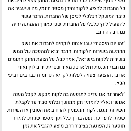
סעיף נוסף שייכלל ככל הנראה בהצעת החוק צפוי לחייב את
כל החברות להציע ללקוחותיהן מספר חינמי, מה שיעביר את
כובד המשקל הכלכלי לכיסן של החברות. הדבר עשוי
להפעיל לחץ כלכלי על החברות, שכן כאורך ההמתנה יהיה
גם גובה החיוב.
"זהו יום היסטורי שבו אנחנו לוקחים לחברות את נשק
ההתשה בשירות הלקוחות. הדבר יביא למהפכה של ממש
בשירות ללקוח בישראל", אמר כבל. על הצעת החוק חתומים
גם חברי הכנסת רחל אדטו, מאיר שטרית, יריב לוין ואורי
אורבך. ההצעה צפויה לעלות לקריאה טרומית כבר בים רביעי
הבא.
"לאחרונה אנו עדים לתופעה בה לקוח מבקש לקבל מענה
אנושי ונאלץ להמתין זמן ממושך ובלתי סביר עד לקבלת
השירות. מנגד, לקוח המעוניין להרחיב את הטובין או השירות
שניתן לו עד כה, נענה בדרך כלל תוך מספר שניות. למיגור
תופעה זו, הפוגעת בציבור רחב, מוצע להגביל את זמן