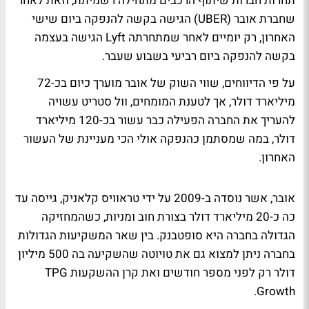
תחרות חברות שיתוף הרכבים מתחילה רשמיתת, וזאת לאחר
שחברת אובר (UBER) הגישה בקשה להנפקה ביום שישי
האחרון, רק יומיים לאחר שמתחרתה Lyft הגישה בעצמה
בקשה להנפקה ביום רביעי בשבוע שעבר.
על פי הדיווחים, שווי השוק של אובר מוערך כיום בכ-72
מיליארד דולר, אך לטענת המומחים, וול סטריט עשויה
להעריך את החברה הפעילה כבר עשור בכ-120 מיליארד
דולר, במה שמסתמן כהנפקה אולי הכי מעניינת של העשור
האחרון.
אובר, אשר נוסדה ב-2009 על ידי טראוויס קלאניק, גייסה עד
כה כ-20 מיליארד דולר בצורת חוב ומניות, כשהמחזיקה
הגדולה בחברה היא סופטבנק. בין שאר המשקיעות הגדולות
בחברה ניתן למצוא גם את טויוטה שהשקיעה בה 500 מיליון
דולר רק לפני מספר חודשים ואת קרן ההשקעות TPG
Growth.