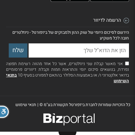
הרשמה לדיוור
הירשם לסיכום היומי של שוק ההון ולמבזקים של ביזפורטל - ניוזלטרים
חובה לכל משקיע
אני מאשר קבלת שני ניוזלטרים, אשר כל אחד מהווה רשימת תפוצה
נפרדת, בנושאים סיכום יומי והתראות חמות וקבלת דיוורים פרסומיים
בדואר אלקטרוני ו/ או באמצעות הסלולר בהתאם למפורט בסעיף 10
בתנאי
השימוש
כל הזכויות שמורות לחברת ביזפורטל תקשורת בע"מ ©
|
תנאי שימוש