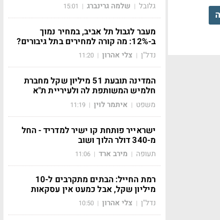
גלובל
שלמה גרינברג
15:01
|
|
ה
מעבר לגבול תל אביב, במחיר נמוך
ב-12%: מה קורה למחירים בתל גיבורים?
נדל"ן
צלי אהרון
11:20
|
|
המדינה תובעת 51 מיליון שקל מחברת
חלמיש המשותפת לה ולעיריית ת"א
משפט
איתמר לוין
11:19
|
|
ישראייר פותחת קו ישיר למדריד - החל
מ-340 דולר הלוך ושוב
תעופה
מירב ארד
11:06
|
|
רמת החייל: הבתים מתקרבים ל-10
מיליון שקל, אבל כמעט אין עסקאות
נדל"ן
צלי אהרון
10:50
|
|