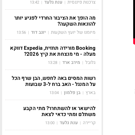
צרכנות פיננסית
ענת גלעד
13:42
|
|
מה הופך את הציבור החרדי לפגיע יותר
להונאות השקעה?
מיומנו של יועץ השקעות
יוגב דוד
13:56
|
|
Booking מורידה תחזית, Expedia דווקא
מעלה - מי מנצחת את קיץ 2026?
גלובל
מירב ארד
13:28
|
|
רשות המסים באה לחפש, הבן שרף הכל
על המנגל - האב ברח ל-3 שבועות
בארץ
בן פלמון
13:04
|
|
להישאר או להשתחרר? מתי הקבע
משתלם ומתי כדאי לצאת
קריירה
ענת גלעד
13:00
|
|