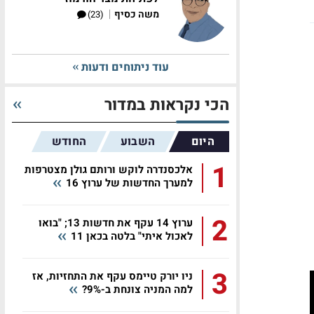
|
משה כסיף
(23)
עוד ניתוחים ודעות
הכי נקראות במדור
היום
השבוע
החודש
1
אלכסנדרה לוקש ורותם גולן מצטרפות
למערך החדשות של ערוץ 16
2
ערוץ 14 עקף את חדשות 13; "בואו
לאכול איתי" בלטה בכאן 11
3
ניו יורק טיימס עקף את התחזיות, אז
למה המניה צונחת ב-9%?