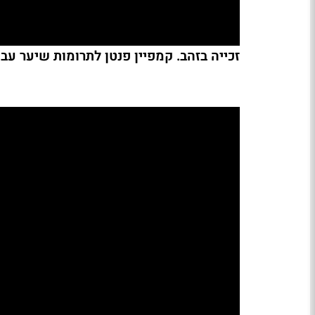
זכייה בזהב. קמפיין פנטן לתרומות שיער עב