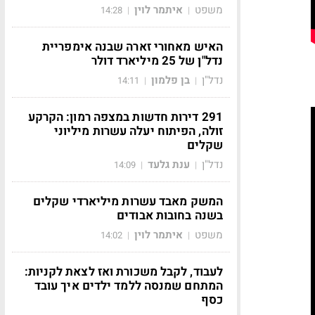
משפט
איתמר לוין
14:28
|
|
האיש מאחורי זארה שבנה אימפריית
נדל"ן של 25 מיליארד דולר
נדל"ן
בן פלמון
14:11
|
|
291 דירות חדשות במצפה רמון: הקרקע
זולה, הפיתוח יעלה עשרות מיליוני
שקלים
נדל"ן
ענת גלעד
14:09
|
|
המשק מאבד עשרות מיליארדי שקלים
בשנה בחובות אבודים
משפט
איתמר לוין
14:02
|
|
לעבוד, לקבל משכורת ואז לצאת לקניות:
המתחם שמנסה ללמד ילדים איך עובד
כסף