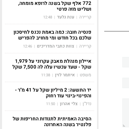
772 אלף שקל בשנה לרופא מומחה,
ושליש מזה פרטי
קריירה
ענת גלעד
12:48
|
|
פנסיה חובה: כמה באמת נכנס לחיסכון
שלכם בכל חודש ומי מחויב להפריש
קריירה
צוות כתבי המדריכים
12:46
|
|
איילון מנהלת מאבק עקרוני על 1,979
שקל - שעד עכשיו עלה לה 7,500 שקל
משפט
איתמר לוין
11:38
|
|
יד התשעה: 2 מיליון שקל על 41 מ"ר -
והפינוי-בינוי עוד רחוק
נדל"ן
צלי אהרון
11:50
|
|
הסיבה האמיתית לתנודות החריפות של
פלנטיר בשנה האחרונה