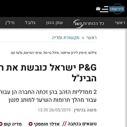
הירשמו
ראשי
שוק ההון
גלובל
נדל"ן
כל הכותרות
ראשי
תקשורת ומדיה
צילום: מימין, לירון שיפטר, מיכל בר-טל, שימי המיאס, גלעד קט
הבינ"ל
2 ממדליות הזהב בהן זכתה החברה הן עבור הקמפיין למותג OralB
עבור מהלך תרומות השיער למותג פנטן
משה בנימין
26/05/2019 13:35
|
נושאים בכתבה
אדלר חומסקי
מדיה קום