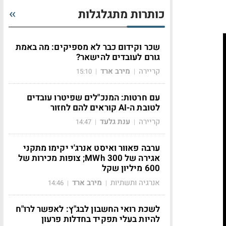
כותרות מתגלגלות
שכר וקידום כבר לא מספיקים: מה באמת
גורם לעובדים להישאר?
קריירה
מירב ארד
15:10
|
|
עם חרטות: המנכ"לים שפיטרו עובדים
לטובת ה-AI קוראים להם לחזור
קריירה
ענת גלעד
14:47
|
|
ערבה פאוור ואיסט אנרג'י יקימו מתקני
אגירה של 300 MWh; צופות מכירות של
600 מיליון שקל
אנרגיה ותשתיות
מירב ארד
14:46
|
|
לשכת רואי החשבון לבג"ץ: לאפשר לרו"ח
להיות בעלי תפקיד בחדלות פרעון