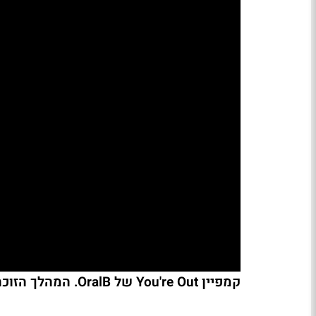
קמפיין You're Out של OralB. המהלך הזוכה ב-2 פרסי כסף ו-2 זהב