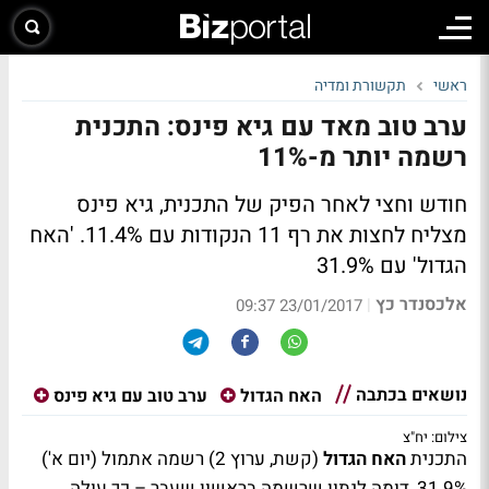
ראשי
תקשורת ומדיה
ערב טוב מאד עם גיא פינס: התכנית
רשמה יותר מ-11%
חודש וחצי לאחר הפיק של התכנית, גיא פינס
מצליח לחצות את רף 11 הנקודות עם 11.4%. 'האח
הגדול' עם 31.9%
אלכסנדר כץ
|
23/01/2017 09:37
נושאים בכתבה
האח הגדול
ערב טוב עם גיא פינס
צילום: יח"צ
התכנית
האח הגדול
(קשת, ערוץ 2) רשמה אתמול (יום א')
31.9%, דומה לנתון שרשמה בראשון שעבר – כך עולה