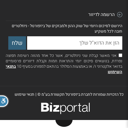
הרשמה לדיוור
הירשם לסיכום היומי של שוק ההון ולמבזקים של ביזפורטל - ניוזלטרים
חובה לכל משקיע
אני מאשר קבלת שני ניוזלטרים, אשר כל אחד מהווה רשימת תפוצה
נפרדת, בנושאים סיכום יומי והתראות חמות וקבלת דיוורים פרסומיים
בדואר אלקטרוני ו/ או באמצעות הסלולר בהתאם למפורט בסעיף 10
בתנאי
השימוש
כל הזכויות שמורות לחברת ביזפורטל תקשורת בע"מ ©
|
תנאי שימוש