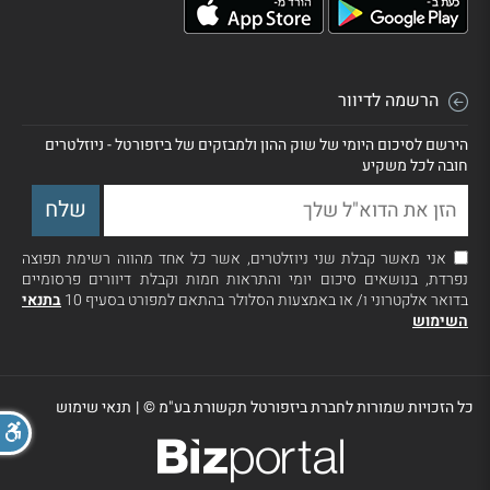
הרשמה לדיוור
הירשם לסיכום היומי של שוק ההון ולמבזקים של ביזפורטל - ניוזלטרים
חובה לכל משקיע
אני מאשר קבלת שני ניוזלטרים, אשר כל אחד מהווה רשימת תפוצה
נפרדת, בנושאים סיכום יומי והתראות חמות וקבלת דיוורים פרסומיים
בדואר אלקטרוני ו/ או באמצעות הסלולר בהתאם למפורט בסעיף 10
בתנאי
השימוש
כל הזכויות שמורות לחברת ביזפורטל תקשורת בע"מ ©
|
תנאי שימוש