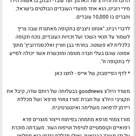
הדוברות והיח"צ של הארגון. ועד עובדי הבנק, בראשות היו"ר
מירי רובינו, הוא אחד מוועדי העובדים הבולטים בישראל,
וחברים בו 10,000 עובדים.
לדברי רבינו, "אנחנו ניצבים בתקופה מאתגרת שבה צריך
לשמור על תנאי השכר ועל זכויות העובדים, נוכח תקופה
כלכלית לא פשוטה. בחרתי בבן חורין ואלכסנדרוביץ' מתוך
אמונה שהם בעלי חברה מנוסה ומוכשרת אשר יכולה לסייע
לי בתקופה זו".
* לדף הפייסבוק של אייס - לחצו כאן
משרד היח"צ
goodnews
בבעלותה של רותם שדה, קיבל את
תקציבי היח"צ של חברת 'מורז צמחי מרפא' ושל מכללת
רידמן לרפואה משלימה ואינטגרטיבית.
מורז צמחי מרפא מתמחה בפיתוח וייצור מוצרים פרא
רפואיים וקוסמטיים לטיפול וטיפוח העור. מעבדתה מוכרת
על ידי משרד הבריאות. ואילו מכללת רידמן היא מחלוצי