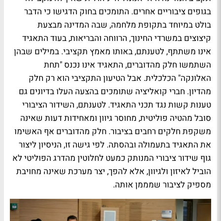
בגופים ציבוריים אחרים. התומכים בחוק הדגישו כי הדבר
בולט במיוחד בתקופת מלחמה, שבה המדינה מבצעת
קיצוצים במשרדי החינוך, הרווחה והבריאות, בעוד התאגיד
אינו משתתף, לטענתם, באותו מאמץ תקציבי. במילים שבהן
השתמשו חלק מהדוברים, התאגיד אינו נכנס "תחת
האלונקה" הכלכלית. אבל הטיעון התקציבי הוא רק חלק
מהדיון. חברי קואליציה שתומכים בהצעה העלו בדיונים גם
טענות קשות נגד תכני התאגיד. לטענתם, השידור הציבורי
סובל מהטיה פוליטית, מחוסר גיוון ומאחידות דעות שאינה
משקפת חלקים רחבים בציבור. חלק מהדוברים אף האשימו
את התאגיד בתעמולה ובהסתה. לפי גישה זו, הניסיון ליצור
גוף שידור ציבורי המנותק כמעט לחלוטין מהדרג הפוליטי לא
הוביל לאיזון ולגיוון, אלא להפך, יצר מערכת שאינה מחויבת
מספיק לציבור שמממן אותה.