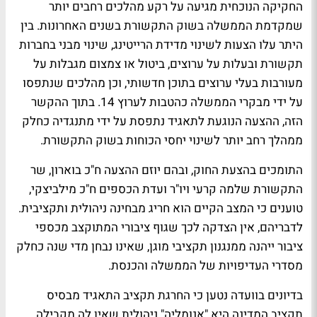
החקיקה הנוכחית מגיעה על רקע מהלכים רחבים יותר
שמקדמת הממשלה בשוק התקשורת בשנים האחרונות. בין
היתר עלו הצעות לשינוי מדידת הרייטינג, שינוי מבני בחברות
תקשורת ובעלות על ערוצים, ביטול או צמצום מגבלות על
מעורבות בעלי ערוצים בתוכן חדשותי, וכן מהלכים שנתפסו
על ידי מבקרי הממשלה כהטבות לערוץ 14. בתוך ההקשר
הזה, ההצעה הנוגעת לתאגיד נתפסת על ידי מתנגדיה כחלק
ממהלך רחב יותר לשינוי יחסי הכוחות בשוק התקשורת.
התומכים בהצעת החוק, ובהם יוזם ההצעה ח"כ בוארון, שר
התקשורת שלמה קרעי ויו"ר ועדת הכספים ח"כ מילביצקי,
טוענים כי המצב הקיים הוא חריג מבחינה ניהולית ותקציבית.
לדבריהם, אין הצדקה לכך שגוף ציבורי המתוקצב מכספי
ציבור ייהנה ממנגנון תקציבי מוגן, שאינו נבחן מדי שנה כחלק
מסדרי העדיפויות של הממשלה והכנסת.
בדיונים בוועדה נטען כי החרגת תקציב התאגיד מבסיס
תקציב המדינה היא "אנומליה" ניהולית שאין לה מקבילה