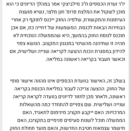
יו"ר ועדת הכספים ח"כ מילביצקי אמר במהלך הדיונים כי הוא
מוכן לשקול את המלצת פרופ' חנן מלצר, נשיא מועצת
העיתונות והתקשורת, שלפיה החוק ייכנס לתוקף רק אחרי
הבחירות הבאות לכנסת. המשמעות של דחייה כזו, אם אכן
תוכנס לנוסח החוק בהמשך, היא שהממשלה הנוכחית לא
תהיה זו שתיהנה מהשינוי במנגנון התקצוב. הנושא צפוי
להידון במסגרת הכנת ההצעה לקריאה שנייה ושלישית, אם
וכאשר תעבור בקריאה ראשונה במליאה.
בשלב זה, האישור בוועדת הכספים אינו מהווה אישור סופי
של החוק. ההצעה צריכה לעבור במליאת הכנסת בקריאה
ראשונה, ולאחר מכן לחזור לדיונים בוועדה לקראת קריאה
שנייה ושלישית. שם צפויים להתחדד כמה מהשאלות
המרכזיות: האם ייקבע תקציב מינימום לתאגיד, האם
הממשלה תוכל לשנות סעיפים פנימיים בתקציבו, האם
תישמר עצמאות חטיבת החדשות, והאם מועד תחולת החוק