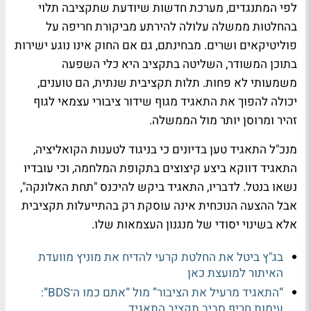
לפי המתנגדים, מערכת חדשות שיודעת שתקציבה תלוי
בהחלטות ממשלה עלולה להירתע מביקורת חריפה על
פוליטיקאים ושרים. מבחינתם, גם אם החוק אינו נוגע ישירות
בתוכן המשודר, השליטה בתקציב היא כלי השפעה
משמעותי לא פחות. תלות תקציבית שנתית, הם טוענים,
יכולה להפוך את התאגיד מגוף שידור ציבורי עצמאי לגוף
זהיר ומרוסן יותר מול הממשלה.
מנכ"ל התאגיד טען בדיונים כי בניגוד לטענות הקואליציה,
התאגיד דווקא ביצע קיצוצים בתקופת המלחמה, וכי עובדיו
נשאו בנטל. לדבריו, התאגיד ביקש להיכנס "תחת האלונקה",
אבל ההצעה הנוכחית אינה עוסקת רק בהתייעלות תקציבית
אלא בשינוי יסודי של מנגנון העצמאות שלו.
בג"ץ ביטל את החלטת קרעי להדיח את מוניץ מוועדת
האיתור למועצת כאן
“התאגיד מרעיל את הציבור” מול “אתם כמו ה־BDS”:
עימות חריף סביב תקציב התאגיד