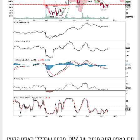
וורן באפט קונה מניות של DPZ. מכיוון שבכללי באפט הקטין