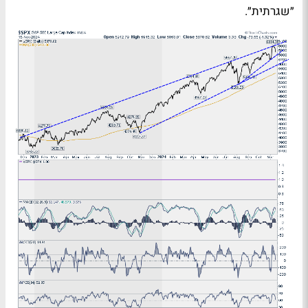
״שגרתית״.