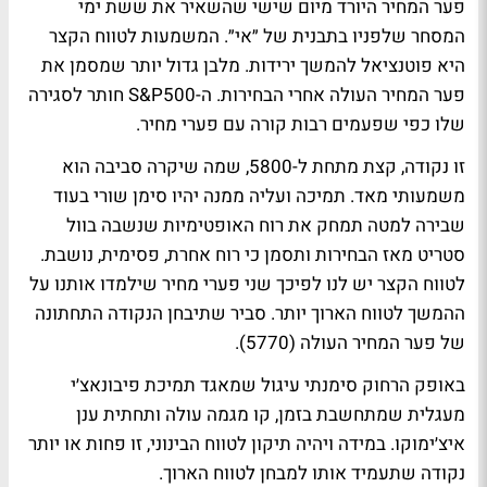
פער המחיר היורד מיום שישי שהשאיר את ששת ימי
המסחר שלפניו בתבנית של ״אי״. המשמעות לטווח הקצר
היא פוטנציאל להמשך ירידות. מלבן גדול יותר שמסמן את
פער המחיר העולה אחרי הבחירות. ה-S&P500 חותר לסגירה
שלו כפי שפעמים רבות קורה עם פערי מחיר.
זו נקודה, קצת מתחת ל-5800, שמה שיקרה סביבה הוא
משמעותי מאד. תמיכה ועליה ממנה יהיו סימן שורי בעוד
שבירה למטה תמחק את רוח האופטימיות שנשבה בוול
סטריט מאז הבחירות ותסמן כי רוח אחרת, פסימית, נושבת.
לטווח הקצר יש לנו לפיכך שני פערי מחיר שילמדו אותנו על
ההמשך לטווח הארוך יותר. סביר שתיבחן הנקודה התחתונה
של פער המחיר העולה (5770).
באופק הרחוק סימנתי עיגול שמאגד תמיכת פיבונאצ׳י
מעגלית שמתחשבת בזמן, קו מגמה עולה ותחתית ענן
איצ׳ימוקו. במידה ויהיה תיקון לטווח הבינוני, זו פחות או יותר
נקודה שתעמיד אותו למבחן לטווח הארוך.