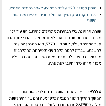
מורגן סטנלי: 22% עלייה בממוצע לאחר בחירות האמצע
גל הנפקות ענק מציף את וול סטריט ומאיים על השוק
השורי
שורת תחתונה: גלי הבחירות מתחילים להירגע, יש עוד גלי
משנה כמו בסקטור הבריאות לאחר מינוי שר הבריאות, ומבחן
פער המחיר העולה, אזור ה – 5770, הוא המבחן החשוב
להשבוע. שבירה למטה תלמד שאופטימיות ההתלהבות
מהבחירות הופכת להיות פסימיות מפוכחת. תמיכה ועליה
ממנה תהיה סימן חיובי לעת עתה.
SOXX: קרן סל למניות השבבים. תוכלו לראות שני דברים:
המשך תהליך היפוך המגמה כלפי מטה והמשך ההיחלשות
מול ה-S&P500. זו מתחברת לחולשת סקטור הטכנולוגיה