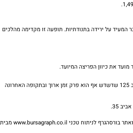
דבר המעיד על ירידה בתנודתיות. תופעה זו מקדימה מהלכים
2. במקרה הנוכחי יש לשים לב למדד תל אביב 125 שדשדש אף הוא פרק זמן ארוך ובתקופה האחרונה
* הגרפים בסקירה זו הופקו באמצעות תוכנת ואתר בורסהגרף לניתוח טכני www.bursagraph.co.il מבית