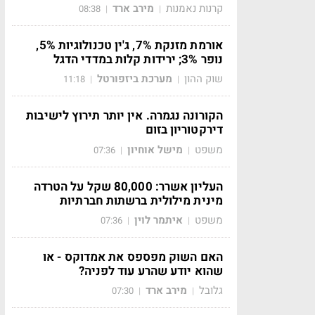
קרנות נאמנות
מירב ארד
08:38
|
|
אורמת מזנקת 7%, ג'ין טכנולוגיות 5%,
נופר 3%; ירידות קלות במדדי הדגל
שוק ההון
מערכת ביזפורטל
11:18
|
|
הקורונה נגמרה. אין יותר תירוץ לישיבות
דירקטוריון בזום
משפט
מישל אוחיון
07:36
|
|
העליון אשרר: 80,000 שקל על הטרדה
מינית מילולית ברשתות חברתיות
משפט
איתמר לוין
07:36
|
|
האם השוק מפספס את אמדוקס - או
שהוא יודע שהרע עוד לפניה?
גלובל
מירב ארד
07:30
|
|