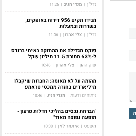
נדל"ן
מנדי הניג
11:26
|
|
מגידו תקים 956 דירות באופקים,
בשדרות ובמעלות
נדל"ן
צלי אהרון
11:06
|
|
פוקס מגדילה את ההחזקה באיתי ברנדס
ל-63% תמורת 11.5 מיליון שקל
שוק ההון
צלי אהרון
10:46
|
|
מהומה על לא מאומה: החברות שיקבלו
מיליארדים בחזרה ממכסי טראמפ
ניתוחים ודעות
מנדי הניג
10:46
|
|
"הברחת נכסים בהליכי חדלות פרעון -
ה
תופעה נפוצה מאוד"
משפט
איתמר לוין
10:38
|
|