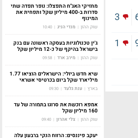
מחזיקי האג"ח התפצלו: נופר תפדה שתי
סדרות ב-400 מיליון שקל ותפחית את
3
המינוף
שוק ההון
מנדי הניג
10:40
|
|
1
ג'ין טכנולוגיות בעסקה ראשונה עם בנק
בישראל בהיקף של כ-12 מיליון שקל
שוק ההון
מירב ארד
09:58
|
|
שיא חדש ביולי: הישראלים הוציאו 1.77
מיליארד שקל ביום בכרטיסי אשראי
בארץ
ענת גלעד
09:30
|
|
אמפא רוכשת את סרוגו בתמורה של עד
160 מיליון שקל
שוק ההון
צלי אהרון
09:40
|
|
יעקב פיננסים: הרווח הנקי ברבעון עלה