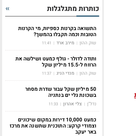
כותרות מתגלגלות
התשואה בקרנות כספיות, מי הקרנות
הטובות וכמה תקבלו בהמשך?
שוק ההון
מירב ארד
11:41
|
|
ותודה לדולר - גולף כמעט ושילשה את
הרווח ל-15.5 מיליון שקל
שוק ההון
מנדי הניג
11:37
|
|
50 מיליון שקל עבור שדרת מסחר
בשכונת גלי ים בנתניה
נדל"ן
צלי אהרון
11:33
|
|
כמעט 10,000 דירות במקום שיכונים
וצמודי קרקע: התוכנית שתשנה את מרכז
באר יעקב