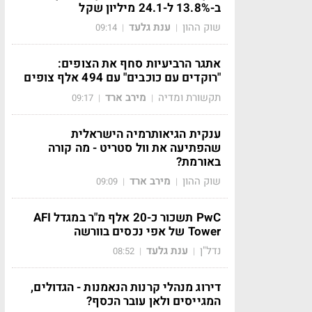
ב-13.8% ל-24.1 מיליון שקל
שוק ההון
ענת גלעד
09:14
|
|
אתגר הרביעיות סחף את הצופים:
"רוקדים עם כוכבים" עם 494 אלף צופים
תקשורת ומדיה
מירב ארד
09:17
|
|
ענקית הגיאותרמיה הישראלית
שהפתיעה את וול סטריט - מה קורה
באורמת?
שוק ההון
מירב ארד
09:09
|
|
PwC תשכור כ-20 אלף מ"ר במגדל AFI
Tower של אפי נכסים בוורשה
נדל"ן
ענת גלעד
08:52
|
|
דירוג מנהלי קרנות הנאמנות - הגדולים,
המגייסים ולאן עובר הכסף?