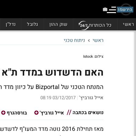
הירשמו
ראשי
שוק ההון
גלובל
נדל"ן
כל הכותרות
ראשי
ניתוח טכני
צילום: Istock
האם הדשדוש במדד ת"א 35 לקראת סיום?
המנתח הטכני של Bizportal על כיוון מדד המעו"ף, האם בדרך לשינוי מגמה?
אייל גורביץ'
03/12/2017 08:19
|
נושאים בכתבה
אייל גורביץ'
בורסהגרף
מאז תחילת 2016 נוטה מדד המעו"ף