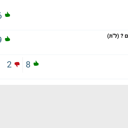
6
 ? (ל"ת)
9
2
8