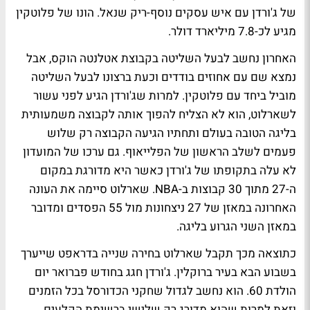
של ג'ורדן עם איש עסקים נוסף-ריק שנאל. הונו של פלוטקין
מגיע לכ-7.8 מיליארד דולר.
האחרון נחשב לבעל השליטה בקבוצת אטלנטה הוקס, אבל
נמצא שם עם אחוזים בודדים וכעת ברצונו לבעל השליטה
מוביל ביחד עם פלוטקין. למרות שג'ורדן הגיע לפני עשור
לשארלוט, הוא לא הצליח להפוך אותה לקבוצה משמעותית
בליגה הטובה בעולם ותחתיו הגיעה הקבוצה רק שלוש
פעמים לשלב הראשון של הפלייאוף. גם ערכו של המועדון
לא עלה בתקופתו של ג'ורדן כאשר היא מדורגת במקום
ה-27 מתוך 30 קבוצות ב-NBA. שארלוט סיימה את העונה
האחרונה במאזן של 27 ניצחונות מול 55 הפסדים ומדובר
במאזן השני הגרוע בליגה.
כתוצאה מכך תקבל שארלוט בחירה שנייה בדראפט שייערך
בשבוע הבא בעיר ברוקלין. ג'ורדן חגג בחודש פברואר יום
הולדת 60. הוא נחשב לגדול שחקני הכדורסל בכל הזמנים
וזאת למרות שהוא מדורג רק שלישי ברשימת הקלעים