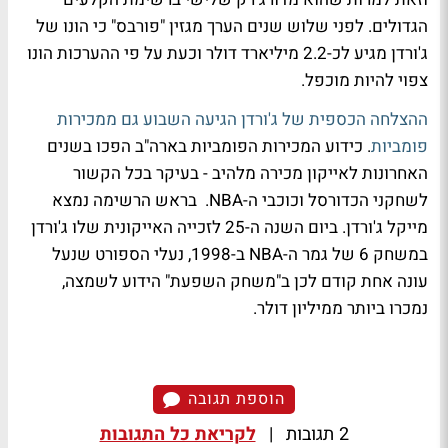
הגדולים. לפני שלוש שנים הערך מגזין "פורבס" כי הונו של
ג'ורדן מגיע לכ-2.2 מיליארד דולר וכעת על פי ההערכות הונו
צפוי להיות מוכפל.
ההצלחה הכספית של ג'ורדן הגיעה השבוע גם ממכירות
פומביות
. כידוע המכירות הפומביות בארה"ב הפכו בשנים
האחרונות לאייקון מכירה מלהיב - בעיקר בכל הקשור
לשחקני הכדורסל וכוכבי ה-NBA. בראש הרשימה נמצא
מייקל ג'ורדן. ביום השנה ה-25 לזכייה האייקונית שלו ג'ורדן
במשחק 6 של גמר ה-NBA ב-1998, נעלי הספורט שנעל
עונה אחת קודם לכן ב"משחק השפעת" הידוע לשמצה,
נמכרו ביותר ממיליון דולר.
הוספת תגובה
2 תגובות
|
לקריאת כל התגובות