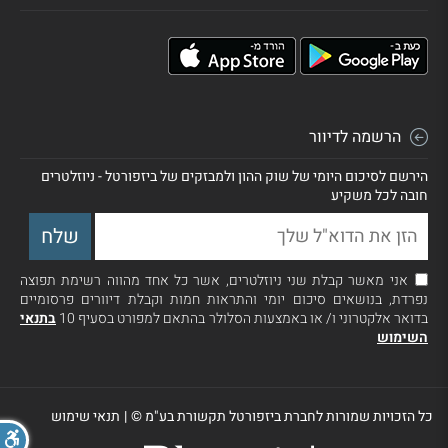
הרשמה לדיוור
הירשם לסיכום היומי של שוק ההון ולמבזקים של ביזפורטל - ניוזלטרים
חובה לכל משקיע
אני מאשר קבלת שני ניוזלטרים, אשר כל אחד מהווה רשימת תפוצה
נפרדת, בנושאים סיכום יומי והתראות חמות וקבלת דיוורים פרסומיים
בדואר אלקטרוני ו/ או באמצעות הסלולר בהתאם למפורט בסעיף 10
בתנאי
השימוש
כל הזכויות שמורות לחברת ביזפורטל תקשורת בע"מ ©
|
תנאי שימוש