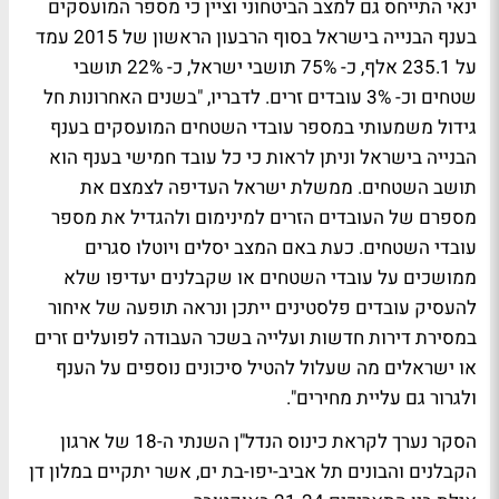
ינאי התייחס גם למצב הביטחוני וציין כי מספר המועסקים
בענף הבנייה בישראל בסוף הרבעון הראשון של 2015 עמד
על 235.1 אלף, כ- 75% תושבי ישראל, כ- 22% תושבי
שטחים וכ- 3% עובדים זרים. לדבריו, "בשנים האחרונות חל
גידול משמעותי במספר עובדי השטחים המועסקים בענף
הבנייה בישראל וניתן לראות כי כל עובד חמישי בענף הוא
תושב השטחים. ממשלת ישראל העדיפה לצמצם את
מספרם של העובדים הזרים למינימום ולהגדיל את מספר
עובדי השטחים. כעת באם המצב יסלים ויוטלו סגרים
ממושכים על עובדי השטחים או שקבלנים יעדיפו שלא
להעסיק עובדים פלסטינים ייתכן ונראה תופעה של איחור
במסירת דירות חדשות ועלייה בשכר העבודה לפועלים זרים
או ישראלים מה שעלול להטיל סיכונים נוספים על הענף
ולגרור גם עליית מחירים".
הסקר נערך לקראת כינוס הנדל"ן השנתי ה-18 של ארגון
הקבלנים והבונים תל אביב-יפו-בת ים, אשר יתקיים במלון דן