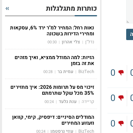
כותרות מתגלגלות
נאות רחל: המחיר למ"ר ירד 6%, עסקאות
ומחירי הדירות בשכונה
ה
נדל"ן
צלי אהרון
00:30
|
|
הזיות: למה המודל ממציא, ואיך מזהים
את זה בזמן
0
BizTech
עמית בר
00:28
|
|
זיכוי מס על תרומות 2026: איך מחזירים
35% מכל שקל שתרמתם
0
קריירה
ענת גלעד
00:24
|
|
המודלים הסיניים: דיפסיק, קימי, קוואן
0
וזעזוע המחירים
BizTech
עוזי גרסטמן
00:24
|
|