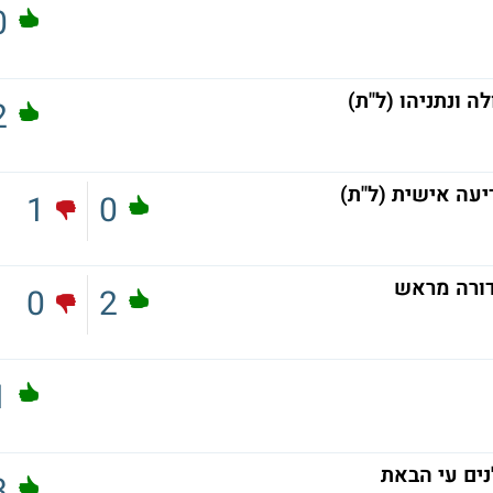
0
ה ונתניהו (ל"ת)
2
דיעה אישית (ל"ת)
1
0
דורה מראש
0
2
1
נים עי הבאת
3