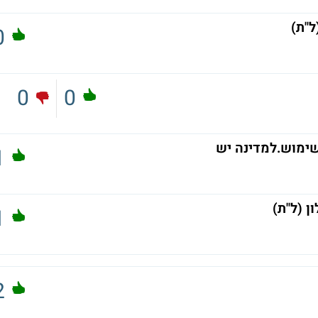
ל"ת)
0
0
0
1
ן (ל"ת)
1
2