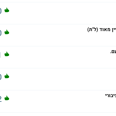
0
ן מאוד (ל"ת)
0
ם.
1
0
בורי
2