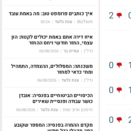
2
איך כותבים פרומפט טוב: מה באמת עובד
BizTech
ענת גלעד
00:24
|
|
איזו דירה אתם באמת יכולים לקנות: הון
עצמי, החזר חודשי ויחס ההחזר
נדל"ן
עמית בר
06/08/2026
|
|
0
משכנתה: המסלולים, ההצמדה, התמהיל
ומתי כדאי למחזר
נדל"ן
ענת גלעד
06/08/2026
|
|
0
הכיסויים הביטוחיים בפנסיה: אובדן
כושר עבודה ופנסיית שאירים
חיסכון ארוך טווח
ענת גלעד
06/08/2026
|
|
0
מקדם ההמרה בפנסיה: המספר שקובע
כמה תקבלו בכל חודש