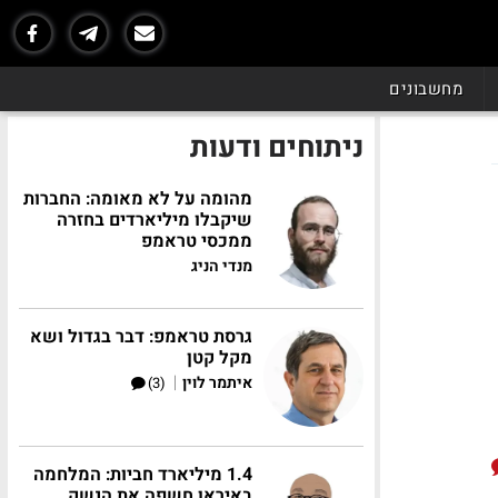
מחשבונים
ניתוחים ודעות
מהומה על לא מאומה: החברות
שיקבלו מיליארדים בחזרה
ממכסי טראמפ
מנדי הניג
גרסת טראמפ: דבר בגדול ושא
מקל קטן
|
איתמר לוין
(3)
1.4 מיליארד חביות: המלחמה
באיראן חשפה את הנשק