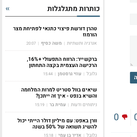
כותרות מתגלגלות
טהרן דורשת פיצוי כתנאי לפתיחת מצר
הורמוז
אנרגיה ותשתיות
משה כסיף
20:07
|
|
ברקשייר: הרווח התפעולי +16%,
הרכישה העצמית בקצה התחתון
גלובל
עוזי גרסטמן
15:44
|
|
ה
שיאים בוול סטריט למרות המלחמה
והשיא בנפט - איך זה ייתכן?
ניתוחים ודעות
עמית בר
15:19
|
|
0
וורן באפט: עם מיליון דולר הייתי יכול
להשיג תשואה של 50% בשנה
גלובל
אדיר בן עמי
15:18
|
|