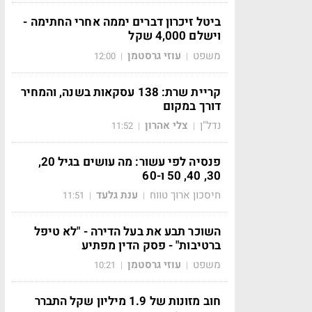
ביטל זיכרון דברים יממה אחרי החתימה -
וישלם 4,000 שקל
משפט
עוזי גרסטמן
12:00
|
|
קריית שרת: 138 עסקאות בשנה, והמחיר
דורך במקום
נדל"ן
צלי אהרון
11:52
|
|
פנסיה לפי עשור: מה עושים בגיל 20,
30, 40, 50 ו-60
חיסכון ארוך טווח
ענת גלעד
11:51
|
|
השוכר תבע את בעל הדירה - "לא טיפל
ברטיבות" - פסק הדין מפתיע
משפט
עוזי גרסטמן
10:21
|
|
חוב מזונות של 1.9 מיליון שקל התברר