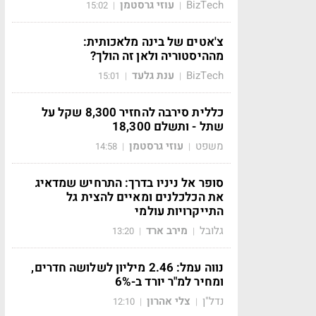
BizTech
עוזי גרסטמן
15:02
|
|
צ'אטים של בינה מלאכותית:
מההיסטוריה ולאן זה הולך?
BizTech
ענת גלעד
15:01
|
|
כללית סירבה להחזיר 8,300 שקל על
שתל - ותשלם 18,300
משפט
עוזי גרסטמן
14:58
|
|
סופר אל ניניו בדרך: התרחיש שמדאיג
את הכלכלנים ומאיים להצית גל
התייקרויות עולמי
גלובל
מירב ארד
13:20
|
|
נווה עמל: 2.46 מיליון לשלושה חדרים,
ומחיר למ"ר יורד ב-6%
נדל"ן
צלי אהרון
12:10
|
|