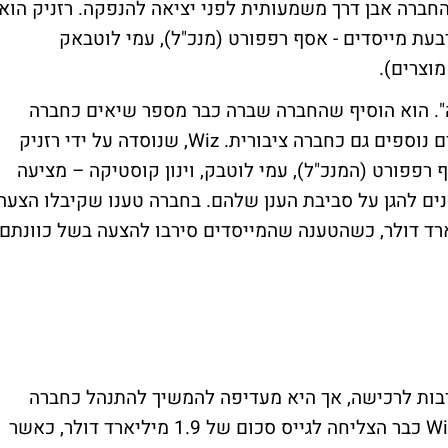
 החברה אבן דרך משמעותית לפני יציאה להנפקה. רזניק הוא
עת מייסדים - אסף רפפורט (מנכ"ל), עמי לוטבאק
מוצרים).
קה". הוא הוסיף שהחברה שברה כבר מספר שיאים כחברה
פרטית, והם בטוחים שהיא תוכל לשבור שיאים נוספים גם כחברה ציבורית. Wiz, שנוסדה על ידי רזניק
בריו לשירות ביחידה 8200 – אסף רפפורט (המנכ"ל), עמי לוטבק, וינון קוסטיקה – מציעה
נים להגן על סביבת הענן שלהם. בחברה טענו שקיבלו הצעה
ישת החברה לפי שווי של 23 מיליארד דולר, כשהטענה שהמייסדים סירבו להצעה בשל כוונתם
רבות לרכישה, אך היא מעדיפה להמשיך להתנהל כחברה
עצמאית ולצאת להנפקה בבוא הזמן. השנה, Wiz כבר הצליחה לגייס סכום של 1.9 מיליארד דולר, כאשר