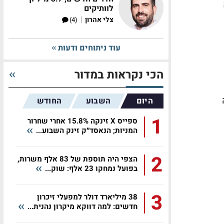
לוותיקים
|
צלי אהרון
(4)
עוד ניתוחים ודעות
הכי נקראות במדור
היום
השבוע
החודש
1
ספייס X זינקה 15.8% אחרי שחרור
המניות; הנאסד״ק זינק השבוע...
2
הצפי היה תוספת של 83 אלף משרות,
בפועל נמחקו 23 אלף: שוק...
3
38 מיליארד דולר למפעלי זיכרון
חדשים: למה דווקא מיקרון נהנית...