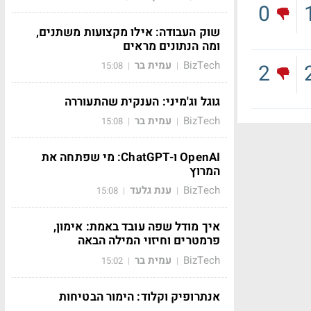
0
שוק העבודה: אילו מקצועות משתנים,
ומה הנתונים מראים
BizTech
עמית בר
2
15:08
|
|
גוגל וג'מיני: הענקית שהתעוררה
BizTech
עמית בר
15:08
|
|
OpenAI ו-ChatGPT: מי שפתחה את
המרוץ
BizTech
ענת גלעד
15:08
|
|
איך מודל שפה עובד באמת: אימון,
פרמטרים וחיזוי המילה הבאה
BizTech
עמית בר
15:02
|
|
אנתרופיק וקלוד: הימור הבטיחות