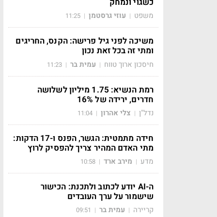
כשגוי ונמחק
משפט
עוזי גרסטמן
11:25
|
|
משיכה לפני גיל פרישה: הקנס, החריגים
ומתי זה בכל זאת נכון
חיסכון ארוך טווח
עמית בר
11:23
|
|
רמת הנשיא: 1.75 מיליון לשלושה
חדרים, ירידה של 16%
נדל"ן
צלי אהרון
11:04
|
|
חידה מתמטית: הגשר, הפנס ו-17 הדקות:
מתי האדם המהיר צריך להפסיק לרוץ
מדע
מירב ארד
10:58
|
|
ה-AI יודע לכתוב ולתכנת: הכישור
שישמור על ערך העובדים
קריירה
עמית בר
09:51
|
|