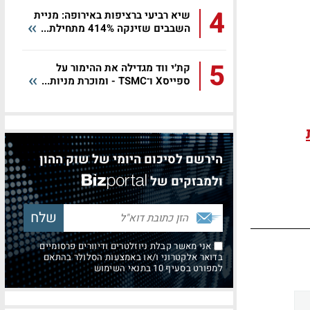
4
שיא רביעי ברציפות באירופה: מניית
השבבים שזינקה 414% מתחילת...
5
קת׳י ווד מגדילה את ההימור על
ספייסX ו־TSMC - ומוכרת מניות...
הירשם לסיכום היומי של שוק ההון
ולמבזקים של
אני מאשר קבלת ניוזלטרים ודיוורים פרסומיים
בדואר אלקטרוני ו/או באמצעות הסלולר בהתאם
למפורט בסעיף 10 בתנאי השימוש