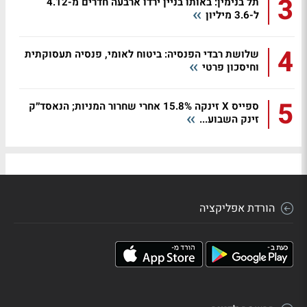
3
תל בנימין: באותו בניין ירדו ארבעה חדרים מ-4.12
ל-3.6 מיליון
4
שלושת רבדי הפנסיה: ביטוח לאומי, פנסיה תעסוקתית
וחיסכון פרטי
5
ספייס X זינקה 15.8% אחרי שחרור המניות; הנאסד״ק
זינק השבוע...
הורדת אפליקציה