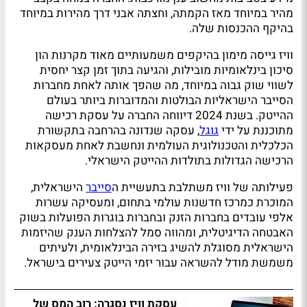
מהיר במיוחד מאז הקמתה, וחצתה אבני דרך מהירות במיוחד
בהיקף ההכנסות שלה.
וויז גייסה מימון בהיקפים משמעותיים מאוד מקרנות הון
סיכון בינלאומיות מובילות, והגיעה בתוך זמן קצר יחסית
לשווי שוק גבוה במיוחד, מה שהפך אותה לאחת מחברות
הסייבר הישראליות הבולטות והמדוברות ביותר בעולם
ההייטק. בשנת 2024 דיווחה החברה על עסקת רכישה
מתוכננת על ידי
גוגל
, עסקה שנדונה בהרחבה בתקשורת
הכלכלית והטכנולוגית העולמית ונחשבת לאחת מעסקאות
הרכישה הגדולות בתולדות ההייטק הישראלי.
פעילותה של וויז משתלבת בתעשיית ה
סייבר
הישראלית,
המוכרת כמרכז חדשנות עולמי בתחום, ומעסיקה עשרות
אלפי עובדים בחברות הזנק ובחברות בוגרות הפועלות בשוק
האבטחה הדיגיטלית, ומהווה סמל להצלחות הענק שהיזמות
הישראלית מסוגלת להשיג בזירה הבינלאומית, ולעיתים
משמשת מודל להשראה עבור יזמי הייטק צעירים בישראל.
עסקת וויז נסגרה: רוב המס של