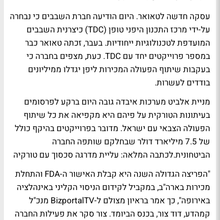
עסקה חדשה לטאואר. היום הודיעה חברת השבבים כי נבחרה
על-ידי מרכז התכנון היפני טופן (TDC) כיצרנית השבבים
המועדפת לטכנולוגיות ייחודיות. בעבר, זכתה טאואר כבר
במספר פרוייקטים יחד עם TDC. כעת, מצפים בחברה כי
בעקבות שיתוף הפעולה המכירות ליפן יגדלו ממיליונים
בודדים לעשרות.
מניית אלביט מערכות איבדה גובה היום ברקע לפרסומים
בעיתונות הטורקית על פיהם היא מקפיאה את כל שיתוף
הפעולה הצבאי עם ישראל. מדובר בפרוייקטים בהיקף כולל
של 7.5 מיליארד דולר שבחלקם שותפה החברה
הביטחונית.
לכתבה המלאה: עליית מדרגה סכסוך עם טורקיה
"הפריצה הגדולה השנה היא קבלת האישור ה-FDA והתחלת
מכירות בארה"ב, במקביל לקידום הניסוי הקליני באינהלציה
באירופה", כך אמר בראיון מצולם ל-BizportalTV מנכ"ל
קמהדע, דוד צור, בכנס הביומד. צור סקר את פעילות החברה