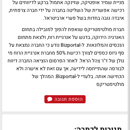
מניית שמיר אופטיקה, שזינקה אתמול ברקע לדיווחים על
רכישה אפשרית של השליטה בחברה על ידי חברה צרפתית,
איבדה גובה בחדות בשל פערי ארביטראז'.
חברת מולטימטריקס שואפת להפוך למובילה בתחום
האנרגיה הירוקה, בדגש על אנרגיית רוח, ולצאת מתחום
הנכסים והמלונאות. ל-Bizportal נודע כי החברה נמצאת על
סף גיוס כספים לצורך רכישת 50% מחברת אנרגיית הרוח מי
גולן של ד"ר צהל הראל. לאחר הפרסום הוציאה החברה דיווח
לבורסה שהתייחסה לידיעה, אך עם זאת לא אישרה ולא
הכחישה אותה.
בלעדי ל-Bizportal: המהלך של
מולטימטריקס
הוספת תגובה
תגובות לכתבה: