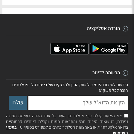
הורדת אפליקציה
הרשמה לדיוור
הירשם לסיכום היומי של שוק ההון ולמבזקים של ביזפורטל - ניוזלטרים
חובה לכל משקיע
אני מאשר קבלת שני ניוזלטרים, אשר כל אחד מהווה רשימת תפוצה
נפרדת, בנושאים סיכום יומי והתראות חמות וקבלת דיוורים פרסומיים
בדואר אלקטרוני ו/ או באמצעות הסלולר בהתאם למפורט בסעיף 10
בתנאי
השימוש