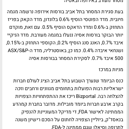
מסחר מעורב באירופה ובאסיה
בעת סגירת המסחר בתל אביב בורסות אירופה נרשמה מגמה
חיובית. מדד הפוטסי הוסיף 0.6% בלונדון, מדד הקאק בפריז
התחזק ב-0.6% ומדד הדאקס הוסיף 0.5%. עם זאת, מוקדם
יותר הבוקר בורסות אסיה ננעלו במגמה מעורבת. מדד הניקיי
איבד 0.7%, האנג סנג הוסיף 0.2%, הקוספי התחזק ב-0.15%,
ושנחאי איבדה 0.4%. כמו כן, באוסטרליה, מדד ה-ASX/S&P
500 איבד 0.7%.
לסקירת המסחר בבורסות אסיה
מניות במרכז
כנס הביומד שנערך השבוע בתל אביב הציג לעולם חברות
ישראליות רבות הפועלות בתחומים מגוונים ורחבים וזכה
להצלחה רבה. Bizportal ריכז את
ההתפתחויות הצפויות
בקרב ארבע חברות ביומד מובילות. מדובר בחברת קמהדע
הממתינה לאישור FDA, די מדיקל המעוניינת להנפיק
בנאסד"ק, ביוליין הצפויה לחתום על הסכם רישיון משנה
לתרופה וסיאלו שגם ממתינה ל-FDA.