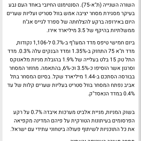
השורה השנייה (ת"א-75). הסנטימנט החיובי באחד העם נבע
בעיקר מסגירת מסחר יציבה אמש בוול סטריט ועליות שערים
היום באירופה ברקע להצלחתה של ספרד לגייס אג"ח
ממשלתיות בהיקף של 3.5 מיליארד אירו.
ביום חמישי טיפס מדד המעו"ף ב-0.7% ל-1,106 נקודות,
מדד ת"א 75 התחזק ב-1.35% ומדד הבנקים עלה 0.3%. מדד
התל טק 15 בלט בעלייה של 1.9% בהובלת מניות מלאנוקס
וסרגון אשר הוסיפו כ-3.5% וכ-6%, בהתאמה. מחזור המסחר
בבורסה הסתכם ב-1.44 מיליארד שקל. בסיום המסחר בתל
אביב נפתח המסחר בוול סטריט בעליות שערים קלות של עד
0.4% במדד הנאסד"ק.
בשוק המניות, מניית אלביט מערכות איבדה 0.7% על רקע
הפרסומים בעיתונות הטורקית על פיהם המדינה
מקפיאה
את כל התוכניות לשיתוף פעולה ביטחוני עתידי עם ישראל
.