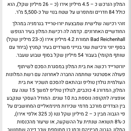
המלון הנרכש כ – 4.5 מיליון אירו (כ – 26 מיליון שקל), הוא
כולל 84 חדרים ומתפרש על שטח בנוי של כ-5,500 מ"ר.
זוהי רכישה שלישית שמבצעת יורו-טרייד בגרמניה במהלך
החודשיים האחרונים. קדמה לה רכישת המלון בעיר הנופש
Bad Reichenhall תמורת 4.2 מיליון אירו (כ-23 מיליון שקל)
בסוף יוני ורכישת שני בנייני משרדים בעיר קמניץ (ביחד עם
שותף מקומי) בעבור 54 מיליון שקל בסוף שבוע שעבר.
יורוטרייד רכשה את בית המלון במסגרת הסכם לשיתוף
פעולה אסטרטגי שחתמה החברה לאחרונה עם רשת המלונות
העולמית גולדן טוליפ ובהתאם להסכם תשכיר את בית
המלון, המדורג 4 כוכבים, לגולדן טוליפ למשך 15 שנה עם
אופציה לתקופה נוספת בת 10 שנים. המודל העסקי שנקבע
בין הצדדים מורכב מדמי שכירות מינימאליים המחושבים על
פי הגבוה מבין כ – 2 מיליון שקל נטו (כ 325 אלפי אירו),
כ-8% תשואה שנתית על ההשקעה, או שיעור מהכנסות
המלון, הגבוה מביניהם וכמו כן מתוספת שכר דירה שתחושב