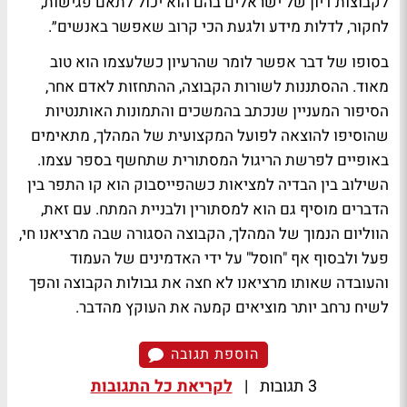
לקבוצות דיון של ישראלים בהם הוא יכול לתאם פגישות,
לחקור, לדלות מידע ולגעת הכי קרוב שאפשר באנשים״.
בסופו של דבר אפשר לומר שהרעיון כשלעצמו הוא טוב
מאוד. ההסתננות לשורות הקבוצה, ההתחזות לאדם אחר,
הסיפור המעניין שנכתב בהמשכים והתמונות האותנטיות
שהוסיפו להוצאה לפועל המקצועית של המהלך, מתאימים
באופיים לפרשת הריגול המסתורית שתחשף בספר עצמו.
השילוב בין הבדיה למציאות כשהפייסבוק הוא קו התפר בין
הדברים מוסיף גם הוא למסתורין ולבניית המתח. עם זאת,
הווליום הנמוך של המהלך, הקבוצה הסגורה שבה מרציאנו חי,
פעל ולבסוף אף "חוסל" על ידי האדמינים של העמוד
והעובדה שאותו מרציאנו לא חצה את גבולות הקבוצה והפך
לשיח נרחב יותר מוציאים קמעה את העוקץ מהדבר.
הוספת תגובה
3 תגובות
|
לקריאת כל התגובות