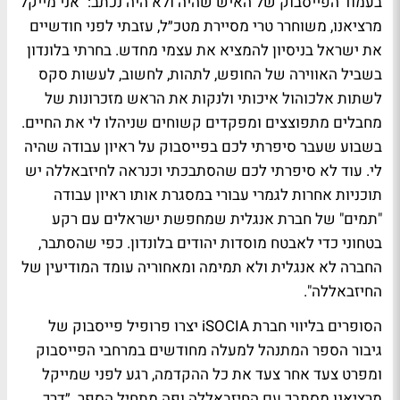
בעמוד הפייסבוק של האיש שהיה ולא היה נכתב: "אני מייקל
מרציאנו, משוחרר טרי מסיירת מטכ״ל, עזבתי לפני חודשיים
את ישראל בניסיון להמציא את עצמי מחדש. בחרתי בלונדון
בשביל האווירה של החופש, לתהות, לחשוב, לעשות סקס
לשתות אלכוהול איכותי ולנקות את הראש מזכרונות של
מחבלים מתפוצצים ומפקדים קשוחים שניהלו לי את החיים.
בשבוע שעבר סיפרתי לכם בפייסבוק על ראיון עבודה שהיה
לי. עוד לא סיפרתי לכם שהסתבכתי וכנראה לחיזבאללה יש
תוכניות אחרות לגמרי עבורי במסגרת אותו ראיון עבודה
"תמים" של חברת אנגלית שמחפשת ישראלים עם רקע
בטחוני כדי לאבטח מוסדות יהודים בלונדון. כפי שהסתבר,
החברה לא אנגלית ולא תמימה ומאחוריה עומד המודיעין של
החיזבאללה".
הסופרים בליווי חברת iSOCIA יצרו פרופיל פייסבוק של
גיבור הספר המתנהל למעלה מחודשים במרחבי הפייסבוק
ומפרט צעד אחר צעד את כל ההקדמה, רגע לפני שמייקל
מרציאנו מסתבך עם החיזבאללה ופה מתחיל הספר. ״דרך