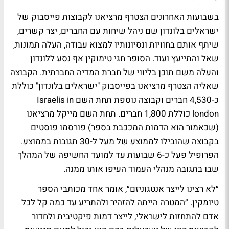
בשבועות האחרונים הצטרף מרציאנו לקבוצות פייסבוק של
ישראלים בלונדון שם ניהל שיחות עם החברים, יצר קשרים,
שיתף אותם בחוויות ונסיונותיו למצוא עבודה, העלה תמונות,
שאל והתייעץ ועוד. הסופר חגי טימוקין אף נסע ללונדון
והעלה משם תוכן בליווי של חברת המדיה החברתית. הקבוצה
שאליה הצטרף מרציאנו בפייסבוק "ישראלים בלונדון" כוללת
כ-4,530 חברים וקבוצה נוספת תחת השם Israelis in
london כוללת 1,800 חברים. תחת השם מייקל מרציאנו
(שכאמור הוא הדמות המככבת בספר) פורסמו פוסטים
בקבוצה שהובילו לממוצע של מעל ל-30 תגובות בממוצע.
הפרופיל פעל כ-6 שבועות עד למועד החשיפה של המהלך
שבו בתגובה מנהלי העמוד העיפו אותו ממנה.
״לא רצינו לייצר אנטגוניזם״, אומר אחד מכותבי הספר
טיומקין. ״המטרה הייתה להזהיר ולהתריע עד כמה קל לכל
אדם להתחזות לישראלי, לייצר דמות פיקטיבית ולחדור