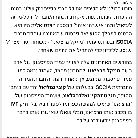
צילום: יח"צ
רובנו ככולנו לא מכירים את כל חברי הפייסבוק שלנו. רמות
ההיכרות השונות נעות מ-קרוב משפחה/חבר ילדות ל-מי זה
לעזאזל ומתי אישרתי אותו? המסכה הוירטואלית הזו היא
הבסיס למהלך הסושיאל-פרסום שמאחוריו עומדת חברת
iSOCIA
ובפרונט עומד "מייקל מרציאנו" - משוחרר טרי מצה"ל
שנסע ללונדון כדי להתחיל את החיים שאחרי.
בחודשים האחרונים עלה לאוויר עמוד הפייסבוק של אדם
בשם
מייקל מרציאנו
. למתבונן מהצד, העמוד נראה כמו
עמוד פייסבוק ממוצע, אך מאחוריו עמדה חברת המדיה
החברתית iSOCIA בבעלותו של
קובי גמליאל
יחד עם כותבי
הסופר,
חגי טיומקין ואלדר גלאור
, שעמוד הפייסבוק של
"מרציאנו" שימש למעשה כפרומו לספר הבא שלו
תיק IVF
,
בו מככב אותו מרציאנו, מבלי שאלו שאישרו אותו כחבר
בפייסבוק יידעו דבר על כך.