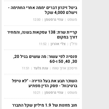
ביטל זיכרון דברים יממה אחרי החתימה -
וישלם 4,000 שקל
משפט
עוזי גרסטמן
12:00
|
|
קריית שרת: 138 עסקאות בשנה, והמחיר
דורך במקום
נדל"ן
צלי אהרון
11:52
|
|
פנסיה לפי עשור: מה עושים בגיל 20,
30, 40, 50 ו-60
חיסכון ארוך טווח
ענת גלעד
11:51
|
|
השוכר תבע את בעל הדירה - "לא טיפל
ברטיבות" - פסק הדין מפתיע
משפט
עוזי גרסטמן
10:21
|
|
חוב מזונות של 1.9 מיליון שקל התברר