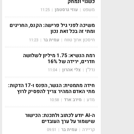
כשגוי ונמחק
משפט
עוזי גרסטמן
11:25
|
|
משיכה לפני גיל פרישה: הקנס, החריגים
ומתי זה בכל זאת נכון
חיסכון ארוך טווח
עמית בר
11:23
|
|
רמת הנשיא: 1.75 מיליון לשלושה
חדרים, ירידה של 16%
נדל"ן
צלי אהרון
11:04
|
|
חידה מתמטית: הגשר, הפנס ו-17 הדקות:
מתי האדם המהיר צריך להפסיק לרוץ
מדע
מירב ארד
10:58
|
|
ה-AI יודע לכתוב ולתכנת: הכישור
שישמור על ערך העובדים
קריירה
עמית בר
09:51
|
|