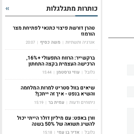
כותרות מתגלגלות
טהרן דורשת פיצוי כתנאי לפתיחת מצר
הורמוז
אנרגיה ותשתיות
משה כסיף
20:07
|
|
ברקשייר: הרווח התפעולי +16%,
הרכישה העצמית בקצה התחתון
גלובל
עוזי גרסטמן
15:44
|
|
שיאים בוול סטריט למרות המלחמה
והשיא בנפט - איך זה ייתכן?
ניתוחים ודעות
עמית בר
15:19
|
|
וורן באפט: עם מיליון דולר הייתי יכול
להשיג תשואה של 50% בשנה
גלובל
אדיר בן עמי
15:18
|
|