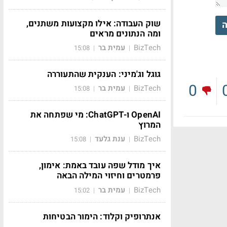
שוק העבודה: אילו מקצועות משתנים,
ה
ומה הנתונים מראים
BizTech
עמית בר
15:08
|
|
גוגל וג'מיני: הענקית שהתעוררה
0
BizTech
עמית בר
15:08
|
|
OpenAI ו-ChatGPT: מי שפתחה את
המרוץ
BizTech
ענת גלעד
15:08
|
|
איך מודל שפה עובד באמת: אימון,
פרמטרים וחיזוי המילה הבאה
BizTech
עמית בר
15:02
|
|
אנתרופיק וקלוד: הימור הבטיחות