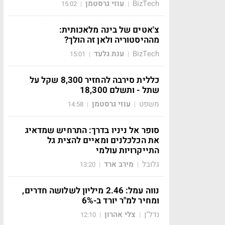
BizTech
עוזי גרסטמן
15:02
|
|
צ'אטים של בינה מלאכותית:
מההיסטוריה ולאן זה הולך?
BizTech
ענת גלעד
15:01
|
|
כללית סירבה להחזיר 8,300 שקל על
שתל - ותשלם 18,300
משפט
עוזי גרסטמן
14:58
|
|
סופר אל ניניו בדרך: התרחיש שמדאיג
את הכלכלנים ומאיים להצית גל
התייקרויות עולמי
גלובל
מירב ארד
13:20
|
|
נווה עמל: 2.46 מיליון לשלושה חדרים,
ומחיר למ"ר יורד ב-6%
נדל"ן
צלי אהרון
12:10
|
|