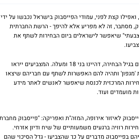
יום ההכרזה על מועד הבחירות לכנסת ה-20, ואפילו קצת לפני, עמודי הפייסבוק בישראל נכבשו על ידי
ק, מסתבר, זה לא מפריע אלא להיפך - הרשת החברתית
י הצבעתי" שיאפשר לישראלים ביום הבחירות לשתף את
ביעו.
הכפתור יופיע בעמודי פייסבוק של משתמשים בגיל הבחירה, דהיינו בני 18 ומעלה. המצביעים ייראו
 'מגפון' ותהיה להם האפשרות לשתף עם חבריהם שיצאו
חירות המרכזית לכנסת שיאפשר לאנשים לאתר מידע
ת מועמדים ועוד.
יסבוק לאיזור אירופה, המזה"ת ואפריקה: "פייסבוק מחברת
רות רוויה ברגעים משמעותיים של שיח ודיון אזרחי.
ם בפייסבוק מדברים על כך שהצביעו - גדל הסיכוי שהם