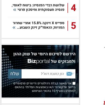
4
שלושת רבדי הפנסיה: ביטוח לאומי,
פנסיה תעסוקתית וחיסכון פרטי
5
ספייס X זינקה 15.8% אחרי שחרור
המניות; הנאסד״ק זינק השבוע...
הירשם לסיכום היומי של שוק ההון
ולמבזקים של
אני מאשר קבלת ניוזלטרים ודיוורים פרסומיים
בדואר אלקטרוני ו/או באמצעות הסלולר בהתאם
למפורט בסעיף 10 בתנאי השימוש