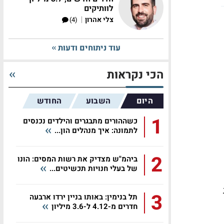
לוותיקים
|
צלי אהרון
(4)
עוד ניתוחים ודעות
הכי נקראות
היום
השבוע
החודש
1
כשההורים מתבגרים והילדים נכנסים
לתמונה: איך מנהלים הון...
2
ביהמ"ש מצדיק את רשות המסים: הונו
של בעלי חנויות תכשיטים...
3
תל בנימין: באותו בניין ירדו ארבעה
חדרים מ-4.12 ל-3.6 מיליון