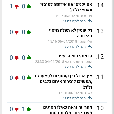
.
14
אם יכניסו את אירופה למיסוי
1
0
וואוואי (ל"ת)
פנחס
06/04/2018 15:17
הגב לתגובה זו
.
13
רק שסין לא תעלה מיסוי
0
0
באירופה
טלי הואזר
06/04/2018 15:16
הגב לתגובה זו
.
12
טראמפ הוא הבעייה
0
0
החסר משוגעים אני
04/04/2018 23:30
הגב לתגובה זו
.
11
אין הבדל בין קומוניזם לפאשיזם
0
0
,תמשיכו ליסחור איתם כלבים
(ל"ת)
בא
04/04/2018 15:16
הגב לתגובה זו
.
10
מוזר, זה נראה כאילו הסינים
0
1
מעוניינים במלחמת סחר