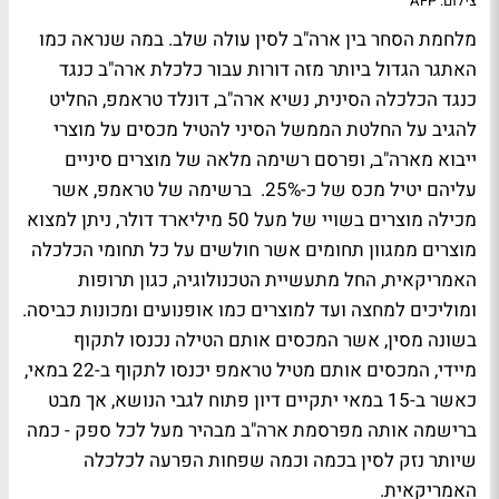
צילום: AFP
מלחמת הסחר בין ארה"ב לסין עולה שלב. במה שנראה כמו
האתגר הגדול ביותר מזה דורות עבור כלכלת ארה"ב כנגד
כנגד הכלכלה הסינית, נשיא ארה"ב, דונלד טראמפ, החליט
להגיב על החלטת הממשל הסיני להטיל מכסים על מוצרי
ייבוא מארה"ב, ופרסם רשימה מלאה של מוצרים סיניים
עליהם יטיל מכס של כ-25%. ברשימה של טראמפ, אשר
מכילה מוצרים בשויי של מעל 50 מיליארד דולר, ניתן למצוא
מוצרים ממגוון תחומים אשר חולשים על כל תחומי הכלכלה
האמריקאית, החל מתעשיית הטכנולוגיה, כגון תרופות
ומוליכים למחצה ועד למוצרים כמו אופנועים ומכונות כביסה.
בשונה מסין, אשר המכסים אותם הטילה נכנסו לתקוף
מיידי, המכסים אותם מטיל טראמפ יכנסו לתקוף ב-22 במאי,
כאשר ב-15 במאי יתקיים דיון פתוח לגבי הנושא, אך מבט
ברישמה אותה מפרסמת ארה"ב מבהיר מעל לכל ספק - כמה
שיותר נזק לסין בכמה וכמה שפחות הפרעה לכלכלה
האמריקאית.