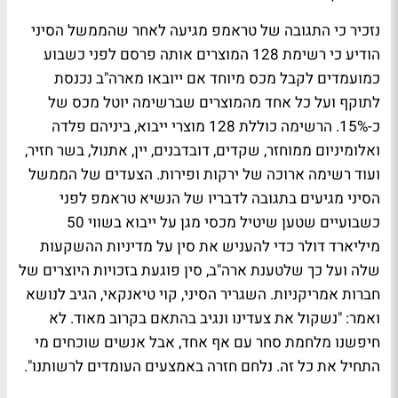
נזכיר כי התגובה של טראמפ מגיעה לאחר שהממשל הסיני
הודיע כי רשימת 128 המוצרים אותה פרסם לפני כשבוע
כמועמדים לקבל מכס מיוחד אם ייובאו מארה"ב נכנסת
לתוקף ועל כל אחד מהמוצרים שברשימה יוטל מכס של
כ-15%. הרשימה כוללת 128 מוצרי ייבוא, ביניהם פלדה
ואלומיניום ממוחזר, שקדים, דובדבנים, יין, אתנול, בשר חזיר,
ועוד רשימה ארוכה של ירקות ופירות. הצעדים של הממשל
הסיני מגיעים בתגובה לדבריו של הנשיא טראמפ לפני
כשבועיים שטען שיטיל מכסי מגן על ייבוא בשווי 50
מיליארד דולר כדי להעניש את סין על מדיניות ההשקעות
שלה ועל כך שלטענת ארה"ב, סין פוגעת בזכויות היוצרים של
חברות אמריקניות. השגריר הסיני, קוי טיאנקאי, הגיב לנושא
ואמר: "נשקול את צעדינו ונגיב בהתאם בקרוב מאוד. לא
חיפשנו מלחמת סחר עם אף אחד, אבל אנשים שוכחים מי
התחיל את כל זה. נלחם חזרה באמצעים העומדים לרשותנו".