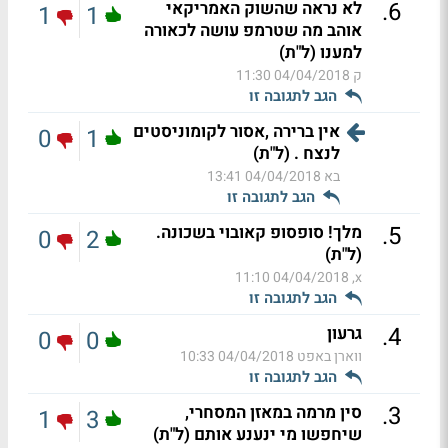
.
6
לא נראה שהשוק האמריקאי
1
1
אוהב מה שטרמפ עושה לכאורה
למענו (ל"ת)
ק
04/04/2018 11:30
הגב לתגובה זו
אין ברירה ,אסור לקומוניסטים
0
1
לנצח . (ל"ת)
בא
04/04/2018 13:41
הגב לתגובה זו
.
5
מלך! סופסופ קאובוי בשכונה.
0
2
(ל"ת)
04/04/2018 11:10
x,
הגב לתגובה זו
.
4
גרעון
0
0
ווארן באפט
04/04/2018 10:33
הגב לתגובה זו
.
3
סין מרמה במאזן המסחרי,
1
3
שיחפשו מי ינענע אותם (ל"ת)