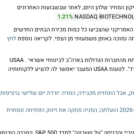
תיקון המחיר שלהן היום, לאחר שבשבועות האחרונים
1.21%
NASDAQ BIOTECHNO
האמריקני שהצביעו כל כמות מכירת הבתים החדשים
ה נמוכה באופן משמעותי מן הצפי. לקריאה נוספת
לחץ
זכתה לטפל בעסקי USAA אחת מהחברות הגדולות בארה"ב לביטוחי אשראי . USAA
מחליפה את מתרחתה של ויזה - "מאסטר קארד". לטענת USAA המעבר יאפשר לה להציע ללקוחותיה
ולר לסאנדיסק, אבל התחזית מכבידה; המניה יורדת יום שלישי ברציפות
הרווח של אקספדיה קפץ 36% והתחזית ל-2026 הועלתה; המניה מחקה את זינוק הפתיחה ונסחרת
לאחר ההיפרדות מאיביי והכניסה "על חשבונה" למדד S&P 500, החברה הוכ