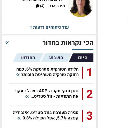
|
מירב ארד
(4)
עוד ניתוחים ודעות
הכי נקראות במדור
היום
השבוע
החודש
1
הלירה הטורקית מתרסקת 6%, כמה
רחוקה טורקיה משמיטת חובות?
2
נתון חזק: סקר ה-ADP בארה"ב עקף
את התחזיות - וול סטריט...
3
סגירה מעורבת בוול סטריט: אינבידיה
קפצה 5.7%, אפל השילה 0.8%