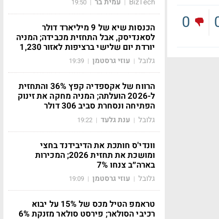
BizTech
עמית בר
19:50
|
|
0
הכנסות שיא של 9 מיליארד דולר
לסאנדיסק, אבל התחזית מכבידה; המניה
יורדת יום שלישי ברציפות לאזור 1,230
גלובל
עוזי גרסטמן
19:39
|
|
הרווח של אקספדיה קפץ 36% והתחזית
ל-2026 הועלתה; המניה מחקה את זינוק
הפתיחה ונסחרת סביב 306 דולר
גלובל
ענת גלעד
19:22
|
|
וונדי'ס חותכת את הדיבידנד בחצי
ומושכת את תחזית 2026; המכירות
בארה״ב צנחו 7%
גלובל
עוזי גרסטמן
19:09
|
|
טראמפ הטיל מכס של 15% על יבוא
רכיבי הסולאר; פירסט סולאר מזנקת 6%