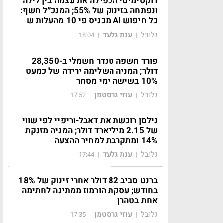
דוקסימיטי הכפילה את עצמה בין לילה
ונפתחה בזינוק של 55%; המנכ״ל חשף:
כל חיפוש AI מכניס פי 10 מהעלות ש
גלובל
ענת גלעד
18:04
|
|
פורד חשפה טנדר חשמלי ב-28,350
דולר; המניה השלימה ירידה של כמעט
10% בשישה ימי מסחר
גלובל
עוזי גרסטמן
17:52
|
|
נילסן רוכשת את דאבל-וריפיי לפי שווי
של 2.15 מיליארד דולר; המניה מזנקת
14% ומתקרבת למחיר ההצעה
גלובל
ענת גלעד
17:44
|
|
ברנט סביב 82 דולר אחרי זינוק של 18%
בחודש; עסקת הורמוז ממתינה לחתימה
אחת בטהרן
גלובל
עוזי גרסטמן
17:35
|
|