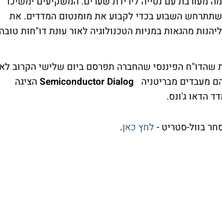
מה מעורבת עם נטייה לירידת שערים. המשקיעים ימשיכו
שתתרחש השבוע בכדי לקבוע את מומנטום המדדים. את
יהנות מהגאות במניות הטכנולוגיה לאור עונת דו"חות טובה
על ל-3.2% לאחר חששות שהדו"ח הפיננסי שהחברה תפרסם ביום שלישי הקרוב לא
הם מעבדים מבריטניה
Semiconductor Dialog
הציגה
ד הדאו ג'ונס.
ר בוול-סטריט -
לחץ כאן
.