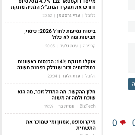
מייסד רוקסטאר צבר 4.7% מסלסיוס
ודורש את תפקיד המנכ״ל; המניה מזנקת
גלובל
עוזי גרסטמן
20:52
|
|
ביטוח נסיעות לחו"ל 2026: כיסוי,
תביעות ומה לא כלול
קריירה
ענת גלעד
20:05
|
|
אוקלו מזנקת 14%: הכנסות ראשונות
בתולדותיה וכור שנדלק בפחות משנה
גלובל
ענת גלעד
20:04
|
|
ה
חלון ההקשר: מה המודל זוכר, מה הוא
שוכח ולמה זה משנה
BizTech
עמית בר
19:59
|
|
0
מיקרוסופט, אמזון ומי שמוכר את
התשתית