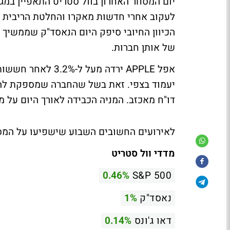
יום המסחר האחרון בוול סטריט התאפיין במג
לעקוב אחרי חדשות מאקרו והחלטת הריבית 
הכיוון החיובי סיפק היום הנאסד"ק שממשיך ל
של אותן חברות.
אפל APPLE ירדה מ
יעמוד בצפי. זאת בשל שהחברה שמספקת ל
דו"ח מאכזב. המניה הכבידה לאורך היום על מד
לאירועים החשובים השבוע שישפיעו על המסח
מדדי וול סטריט
0.46%
S&P 500
נאסד"ק
1%
דאו ג'ונס
0.14%