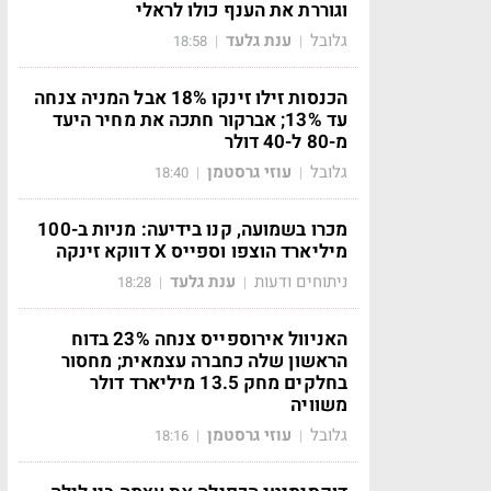
וגוררת את הענף כולו לראלי
גלובל
ענת גלעד
18:58
|
|
הכנסות זילו זינקו 18% אבל המניה צנחה
עד 13%; אברקור חתכה את מחיר היעד
מ-80 ל-40 דולר
גלובל
עוזי גרסטמן
18:40
|
|
מכרו בשמועה, קנו בידיעה: מניות ב-100
מיליארד הוצפו וספייס X דווקא זינקה
ניתוחים ודעות
ענת גלעד
18:28
|
|
האניוול אירוספייס צנחה 23% בדוח
הראשון שלה כחברה עצמאית; מחסור
בחלקים מחק 13.5 מיליארד דולר
משוויה
גלובל
עוזי גרסטמן
18:16
|
|