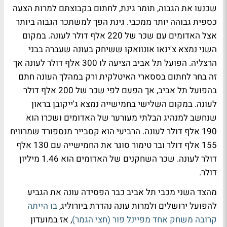
שכנעו את הגבוה, תומר גינת, לחתום בקבוצתם למרות הצעה
כספית גבוהה יותר ממכבי. גינת הפך למשתכר הגבוה ביותר
אצל האדומים עם שכר של 220 אלף דולר לעונה. במקום
השני נמצא צ'ינאו אונוואקו ששיחק בעונה שעברה בבני
הרצליה. הפועל תל אביב הציעה לו 300 אלף דולר לעונה אך
זה בחר לחתום בססארי האיטלקית ורק במהלך העונה חתם
בהפועל תל אביב, אך הפעם לפי שכר של 200 אלף דולר
לעונה. במקום השלישי בחמישייה נמצא ג'ייקובן בראון
שנחשב למנהיג הבלתי מעורער של האדומים ושכרו הוא
190 אלף דולר לעונה. הרביעי הוא קסבייר מנספורד שמרוויח
155 אלף דולר ובר טימור סוגר את החמישייה עם 130 אלף
דולר לעונה. שכר השחקנים של האדומים הוא 1.46 מיליון
דולר.
מהצד השני מכבי תל אביב כבר הפסידה עונה את הגביע
להפועל ירושלים ולמרות עונה נהדרת ביורוליג,
בו הייתה
קרובה משחק אחד מפיינל פור (חצי הגמר)
, אז במועדון