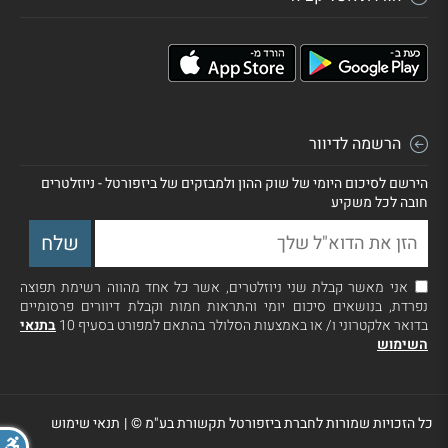
הרשמה לדיוור
הירשם לסיכום היומי של שוק ההון ולמבזקים של ביזפורטל - ניוזלטרים
חובה לכל משקיע
אני מאשר קבלת שני ניוזלטרים, אשר כל אחד מהווה רשימת תפוצה
נפרדת, בנושאים סיכום יומי והתראות חמות וקבלת דיוורים פרסומיים
בדואר אלקטרוני ו/ או באמצעות הסלולר בהתאם למפורט בסעיף 10
בתנאי
השימוש
כל הזכויות שמורות לחברת ביזפורטל תקשורת בע"מ ©
|
תנאי שימוש