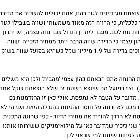
אתם מעוניינים לגור בהם, אתם יכולים להשכיר את הדירה
ר כלכלית, כי הרווח הזה מאוד משמעותי ושווה בשבילו לגור
ת נוח לכם. מעבר ליתרון הגדול שבהנחה עצמה, יש יתרון
ן עצמי כי הדירה שווה הרבה יותר ממחיר הזכייה ושווה
כבטוחה לבנק יותר, הנה דוגמה: נניח שאתם זוכים בדירה של 1.9 מיליון שקל כשהיא בפועל שווה בשוק
 ההנחה אתם הבאתם כהון עצמי 'מהבית' ולכן הוא משלים
יור (משכנתא). ואז בפועל מה שיוצא בשטח זה שלא הוצאתם שקל אחד
רה ששוה 2.7 מיליון שקל. מדובר על הטבה לא נתפסת. אולי כאן זו ההזדמנות גם
ת מכם לאחרונה על חוסר ההגינות בהגרלה הזאת ושזוהי לא
ח לא הדרך להוריד את מחירי הדיור - כפי שהוגה התכנית
שני נזכיר שמדובר כאן על מילואימניקים ששירותו אותנו
 לפחות שיתנו למי שראוי לכך.