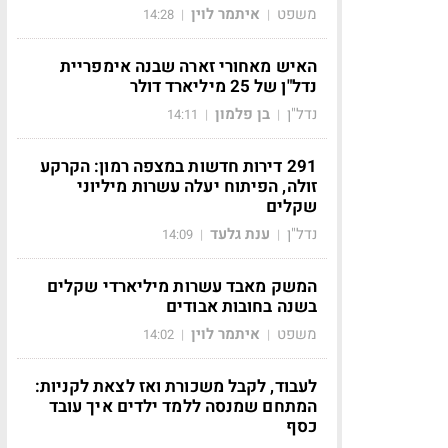
משפט
איתמר לוין
14:28
|
|
האיש מאחורי זארה שבנה אימפריית
נדל"ן של 25 מיליארד דולר
נדל"ן
בן פלמון
14:11
|
|
291 דירות חדשות במצפה רמון: הקרקע
זולה, הפיתוח יעלה עשרות מיליוני
שקלים
נדל"ן
ענת גלעד
14:09
|
|
המשק מאבד עשרות מיליארדי שקלים
בשנה בחובות אבודים
משפט
איתמר לוין
14:02
|
|
לעבוד, לקבל משכורת ואז לצאת לקניות:
המתחם שמנסה ללמד ילדים איך עובד
כסף