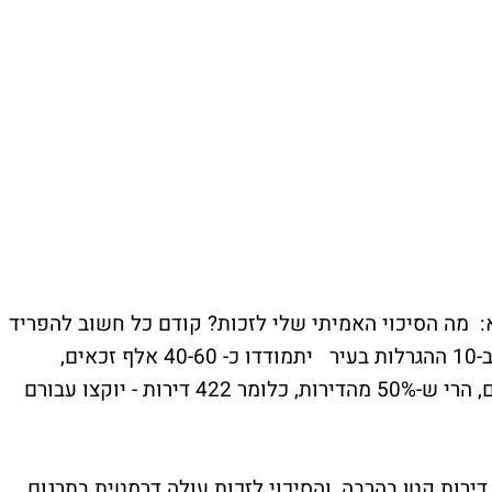
מה הסיכוי האמיתי שלי לזכות? קודם כל חשוב להפריד
בין מילואימניקים לאלה שלא - כי אם נניח שב-10 ההגרלות בעיר יתמודדו כ- 40-60 אלף זכאים,
ומתוכם כ- 3-5 אלף הם מילואימניקים פעילים, הרי ש-50% מהדירות, כלומר 422 דירות - יוקצו עבורם
רות קטן בהרבה, והסיכוי לזכות עולה דרמטית.בתרגום