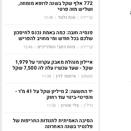
772 אלף שקל בשנה לרופא מומחה,
ושליש מזה פרטי
קריירה
ענת גלעד
12:48
|
|
פנסיה חובה: כמה באמת נכנס לחיסכון
שלכם בכל חודש ומי מחויב להפריש
קריירה
צוות כתבי המדריכים
12:46
|
|
איילון מנהלת מאבק עקרוני על 1,979
שקל - שעד עכשיו עלה לה 7,500 שקל
משפט
איתמר לוין
11:38
|
|
יד התשעה: 2 מיליון שקל על 41 מ"ר -
והפינוי-בינוי עוד רחוק
נדל"ן
צלי אהרון
11:50
|
|
הסיבה האמיתית לתנודות החריפות של
פלנטיר בשנה האחרונה