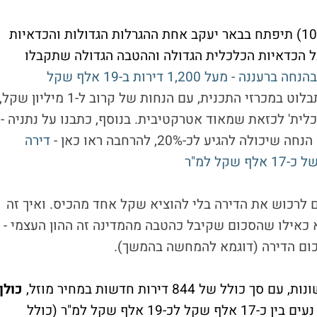
עם פתיחת השבוע הקרוב - ביום ראשון (ה-10/8) תיפתח בבאר יעקב אחת ההגרלות הגדולות והכדאיות
 על הכדאיות הכלכלית הגדולה וההטבה הגדולה שתקבלו
דירה בהנחה ברעננה - מעל 1,200 דירות ב-19 אלף שקל
כעת, לביזפורטל נודע שגם באר יעקב תבלוט במכרזי התכנית, עם הנחות של קרוב ל-1 מיליון שקל,
לית' לכזאת שמאוד אטרקטיבית. בנוסף, כתבנו על נתניה -
דירה
ים לרכוש את הדירה בלי להוציא שקל אחד מהכיס. ואיך זה
כאילו שהסכום שקיבל כהטבה מהמדינה זה ההון העצמי -
כום הדירה (דוגמא להמחשה בהמשך).
כולן
מחירי הדירות נעים בין כ-17 אלף שקל לכ-19 אלף שקל למ"ר (כולל