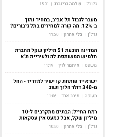
גלובל
שלמה גרינברג
15:01
|
|
מעבר לגבול תל אביב, במחיר נמוך
ב-12%: מה קורה למחירים בתל גיבורים?
נדל"ן
צלי אהרון
11:20
|
|
המדינה תובעת 51 מיליון שקל מחברת
חלמיש המשותפת לה ולעיריית ת"א
משפט
איתמר לוין
11:19
|
|
ישראייר פותחת קו ישיר למדריד - החל
מ-340 דולר הלוך ושוב
תעופה
מירב ארד
11:06
|
|
רמת החייל: הבתים מתקרבים ל-10
מיליון שקל, אבל כמעט אין עסקאות
נדל"ן
צלי אהרון
10:50
|
|