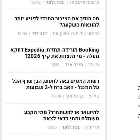
צרכנות פיננסית
ענת גלעד
13:42
|
|
מה הופך את הציבור החרדי לפגיע יותר
להונאות השקעה?
מיומנו של יועץ השקעות
יוגב דוד
13:56
|
|
Booking מורידה תחזית, Expedia דווקא
מעלה - מי מנצחת את קיץ 2026?
גלובל
מירב ארד
13:28
|
|
רשות המסים באה לחפש, הבן שרף הכל
ת
על המנגל - האב ברח ל-3 שבועות
בארץ
בן פלמון
13:04
|
|
להישאר או להשתחרר? מתי הקבע
משתלם ומתי כדאי לצאת
קריירה
ענת גלעד
13:00
|
|