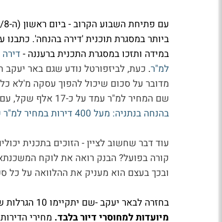
ביותר במסגרת תוכנית 'דירה בהנחה'. כתבנו
במידה ותזכו במסגרת התכנית ברעננה -
למ"ר
.
מדובר על סכום שיכול להפוך עסקה מ'לא כלכ
שם המחיר למ"ר עמד על כ-17 אלף שקל, עם הנחה שיכולה להגיע לכ-20%, להרחבה ראו כאן -
בהנחה בנתניה: מעל 400 דירות במחיר למ"ר של כ-17 אלף שקל למ"ר
עוד דבר שחשוב לציין - הזוכים בתכנית יכול
קורה בפועל? הבנק רואה את לוקח המשכנתא 
ובכך בעצם הוא מעניק את ההלוואה על כל ס
בחזרה לבאר יעקב -שם יתקיימו 10 הגרלות שונות, עם סך כולל של 844 דירות חדשות במחיר מוזל,
מיועדות למחוסרי דיור בלבד.