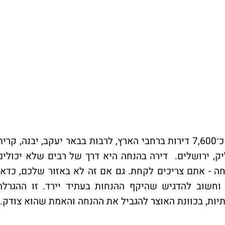
במסגרת ההגרלה שתפתח ביום ראשון יוגרלו כ־7,600 דירות ברחבי הארץ, לרבות בבאר יעקב, יבנה, קרי
אליק, ירושלים. דירה בהנחה היא דרך של רבים שלא יכולים
חה - אתם צריכים לקחת. גם אם זה לא באזור שלכם, כדאי
חשוב להדגיש שהיקף ההנחות בעתיד יירד. זו ההגרלה
ות, בכוונת האוצר להגביל את ההנחה והאמת שהוא צודק.