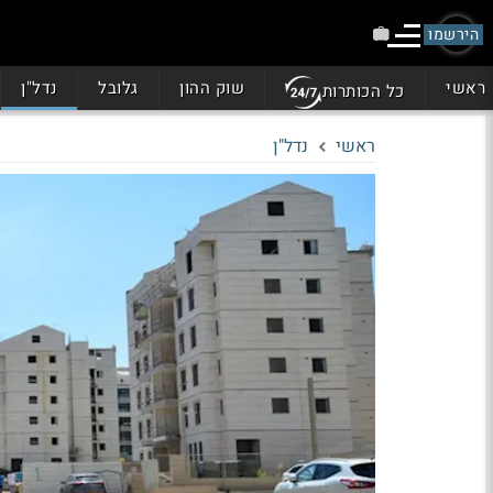
הירשמו
ראשי
שוק ההון
גלובל
נדל"ן
כל הכותרות
ראשי
נדל"ן