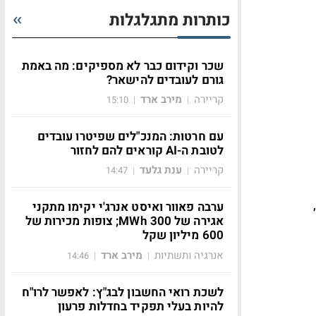
כותרות מתגלגלות
שכר וקידום כבר לא מספיקים: מה באמת
גורם לעובדים להישאר?
קריירה
מירב ארד
15:10
|
|
עם חרטות: המנכ"לים שפיטרו עובדים
לטובת ה-AI קוראים להם לחזור
קריירה
ענת גלעד
14:47
|
|
ערבה פאוור ואיסט אנרג'י יקימו מתקני
אגירה של 300 MWh; צופות מכירות של
600 מיליון שקל
אנרגיה ותשתיות
מירב ארד
14:46
|
|
לשכת רואי החשבון לבג"ץ: לאפשר לרו"ח
להיות בעלי תפקיד בחדלות פרעון