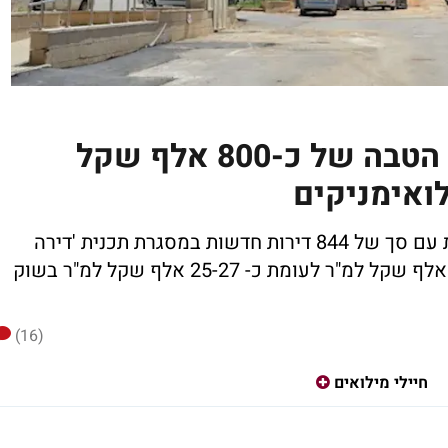
דירה בהנחה בבאר יעקב - הטבה של כ-800 אלף שקל
לואימניקים
ביום ראשון הקרוב, ייפתחו בעיר 10 הגרלות עם סך של 844 דירות חדשות במסגרת תכנית 'דירה
בהנחה' . מחירי הדירות יעמדו על כ- 17-19 אלף שקל למ"ר לעומת כ- 25-27 אלף שקל למ"ר בשוק
(16)
חיילי מילואים