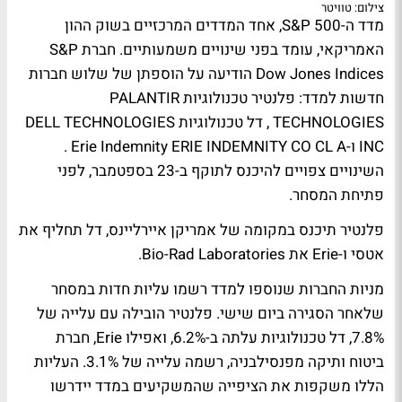
צילום: טוויטר
מדד ה-S&P 500, אחד המדדים המרכזיים בשוק ההון
האמריקאי, עומד בפני שינויים משמעותיים. חברת S&P
Dow Jones Indices הודיעה על הוספתן של שלוש חברות
חדשות למדד: פלנטיר טכנולוגיות PALANTIR
TECHNOLOGIES , דל טכנולוגיות DELL TECHNOLOGIES
INC ו-Erie Indemnity ERIE INDEMNITY CO CL A .
השינויים צפויים להיכנס לתוקף ב-23 בספטמבר, לפני
פתיחת המסחר.
פלנטיר תיכנס במקומה של אמריקן איירליינס, דל תחליף את
אטסי ו-Erie את Bio-Rad Laboratories.
מניות החברות שנוספו למדד רשמו עליות חדות במסחר
שלאחר הסגירה ביום שישי. פלנטיר הובילה עם עלייה של
7.8%, דל טכנולוגיות עלתה ב-6.2%, ואפילו Erie, חברת
ביטוח ותיקה מפנסילבניה, רשמה עלייה של 3.1%. העליות
הללו משקפות את הציפייה שהמשקיעים במדד יידרשו