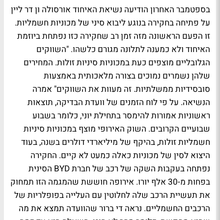
בספטמבר האחרון הודיעה נשיאת האיחוד אורסולה ון דר ליין
על פתיחה בחקירה בנוגע ליבוא סיני של מכוניות חשמליות.
זו הפעם הראשונה מזה זמן רב שחקירה כזו נפתחת ביוזמת
האיחוד ולא כמענה לתלונה מגורם כלשהו. "השווקים
הגלובליים מוצפים כעת במכוניות סיניות זולות. המחירים
שלהן נשמרים נמוכים בצורה מלאכותית באמצעות
סובסידיות ממשלתיות. זה מעוות את השווקים" אמרה
הנשיאה. על פי לוח הזמנים של וועדת הבדיקה, תוצאות
ראשוניות אמורות להימסר בתחילת יוני, כלומר בשבוע
שבועיים הקרובים. השוק האירופי מוצף במכוניות סיניות
חשמליות זולות, בהיקף של מיליארדי דולרים בשנה, בעוד
היצוא לסין של מכוניות כאלה כמעט לא קיים. החקירה
נפתחה בעקבות השקה של רכב של חברת BYD הסינית
בפחות מ-30 אלף יורו. אירופה חוששת שהמגמה הזו תמחוק
את תעשיית הרכב שלה לחלוטין עם העלייה בפופלריות של
הרכבים החשמליים. נראה די ברור שהוועדה תמצא את מה