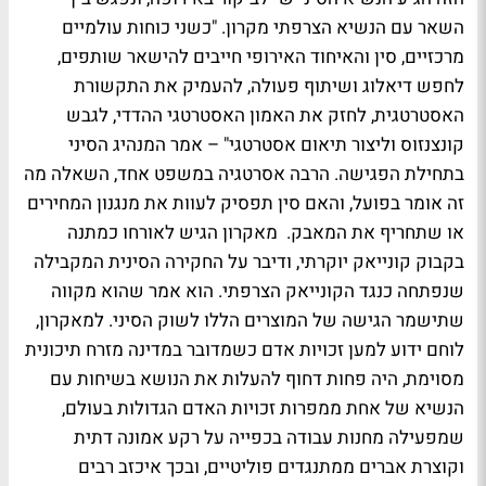
השאר עם הנשיא הצרפתי מקרון. "כשני כוחות עולמיים
מרכזיים, סין והאיחוד האירופי חייבים להישאר שותפים,
לחפש דיאלוג ושיתוף פעולה, להעמיק את התקשורת
האסטרטגית, לחזק את האמון האסטרטגי ההדדי, לגבש
קונצנזוס וליצור תיאום אסטרטגי" – אמר המנהיג הסיני
בתחילת הפגישה. הרבה אסרטגיה במשפט אחד, השאלה מה
זה אומר בפועל, והאם סין תפסיק לעוות את מנגנון המחירים
או שתחריף את המאבק. מאקרון הגיש לאורחו כמתנה
בקבוק קונייאק יוקרתי, ודיבר על החקירה הסינית המקבילה
שנפתחה כנגד הקונייאק הצרפתי. הוא אמר שהוא מקווה
שתישמר הגישה של המוצרים הללו לשוק הסיני. למאקרון,
לוחם ידוע למען זכויות אדם כשמדובר במדינה מזרח תיכונית
מסוימת, היה פחות דחוף להעלות את הנושא בשיחות עם
הנשיא של אחת ממפרות זכויות האדם הגדולות בעולם,
שמפעילה מחנות עבודה בכפייה על רקע אמונה דתית
וקוצרת אברים ממתנגדים פוליטיים, ובכך איכזב רבים