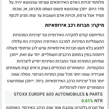
מלוחמי זכויות האדם האירופאים שציפו שהנושא יהיה על
סדר היום. יתכן שהנושא פשוט נשמט מזכרונו, או, שכמו
תמיד אצל צרפת, זכויות אדם חשובות עד שזה מגיע לכסף.
מיקרו: חברות רכב אירופאיות
התייחסנו קודם לחקירה האירופית נגד יצרניות המכוניות
החשמליות הסיניות. למרבה האירוניה החקירה הזו עלולה
לפגוע בלא מעט חברות אירופאיות שיש להן שיתופי פעולה
ויוזמות בסין בתחום הרכבים חשמליים. יחד עם זאת, ייתכן
שמיתון התחרות מצד החברות הסיניות יסייע ליצרניות
המקומיות. התמחורים הנוכחיים בשוק נראים קצת מעוותים.
אנבידיה שווה יותר מכל שוק המניות הגרמני. טסלה שווה
יותר מכל יצרניות הרכב האירופאיות. ביחד. ייתכן שמתישהו
התמחורים יחזרו לנורמליות.
STOXX EUROPE 600 AUTOMOBILES & PARTS
0.61%
NTR
של חברת בלקרוק עוקבת אחר שוק הרכב האירופי. האחזקה