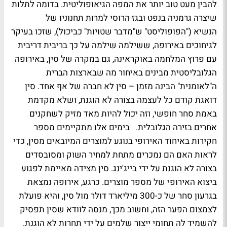
להבין מעט טוב יותר את המפה הגיאופוליטית. בדומה לתלות
שיצרה גרמניה בנפט ובגז הרוסי למרות תחנוניו של
הנשיא ("הפופוליסט" ש"מדבר שטויות" כביכול), שזכו בעיקר
לגיחוכים באירופה, ששילמה שילמה על כך בריבית דריבית
עם פרוץ המלחמה באוקראינה, גם במקרה של סין, באירופה
הגלובליסטית מבינים באיחור מה שבארצות הברית
ה"לאומנית" הבינה מזמן – סין לא חברה של אף אחד. סין
דואגת קודם כל לעצמה בצורה לא הוגנת, ושלא מקדמת
באמת סחר חופשי, וזה יכול להיות מאד מזיק לשחקנים
אחרים בזירה הגלובלית. בימים אלו מתקיימים מספר
חקירות באיחוד האירופי בנוגע למוצרים המיובאים מסין, כדי
לראות האם הם נמכרים מתחת למחיר השוק ומסובסדים
בצורה לא הוגנת על ידי בייג'ינג. סין מצידה מאיימת לפגוע
ביצוא האירופי של מספר מוצרים. כרגע, אירופה נמצאת
בגרעון סחר של כ-300 מיליארד דולר מול סין, והיא פועלת
לצמצום הפער הזה, וחשוב מכך, מנסה לוודא שסין תפסיק
להשמיד לה תחומי ייצור שלמים על ידי תחרות לא הוגנת.