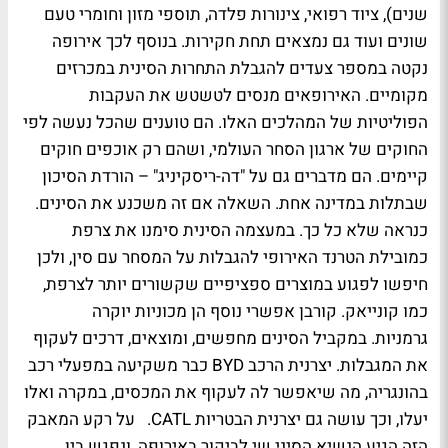
שנים), ציוד רפואי, צינורות פלדה, תוספי מזון וחומרי טעם
שונים ועוד גם נמצאים תחת חקירות. בנוסף לכך אירופה
נקטה במספר צעדים להגבלת התחרות הסינית במכרזים
מקומיים. האירופאים מנסים לטשטש את העקבות
הפוליטיות של המהלכים האלו. הם טוענים שהכל נעשה לפי
החוקים של ארגון הסחר העולמי, ושהם רק אוכפים חוקים
קיימים. הם מדברים גם על "דה-ריסקיניג" – הורדת הסיכון
שבתלות במדינה אחת. השאלה אם זה משכנע את הסינים.
כנראה שלא כל כך. במעצמה הסינית סימנו את צרפת
כמובילת הטרנד האירופי להגבלות על המסחר עם סין, ולכן
חיפשו לפגוע במוצרים ספציפיים שקשורים יותר לצרפת,
כמו קונייאק. קורבן אפשרי נוסף הן מכוניות יוקרה
גרמניות. במקביל הסינים מחפשים, ומוצאים, דרכים לעקוף
את המגבלות. יצרנית הרכב BYD כבר משקיעה במפעלי רכב
בהונגריה, מה שיאפשר לה לעקוף את המכסים, במקרה ואלו
יעלו, וכך עושה גם יצרנית הבטריות CATL. על רקע המאבק
הזה הגיע הנשיא הסיני שי לביקור באירופה, ונפגש בין