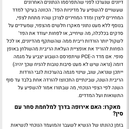
דיונים שנערכו לפני שהתפרסמו הנתונים האחרונים
שעשויים להשפיע על מדיניות הפד'. הכוונה בעיקר למדד
המחירים ליצרן ומדד המחירים לצרכן שהיו מתחת לצפי,
בנוסף ללא מעט נתוני מאקרו חלשים מהצפוי, שמעידים על
סדקים בכלכלה, מה שיחייב, או לפחות יעודד את הפד'
לשקול יותר הורדות ריבית ממה שהשתקף מהדיונים, או לכל
הפחות להוריד את אופציית העלאת הריבית מהשולחן באופן
סופי. אם מדד ה-PCE שיתפרסם השבוע יצביע על מגמה
דומה (נראה שיש לא מעט סיבות טובות להניח שכך יהיה)
ייתכן שנראה, שוב, שינוי מגמה בהערכות לגבי הורדות
הריבית השנה, שבינתיים התכווצו להורדה אחת בלבד עד סוף
השנה לפי הצפי הנוכחי, מה שבתורו אמור להשפיע על
התשואות ועל המדדים.
מאקרו: האם אירופה בדרך למלחמת סחר עם
סין?
בזמן כהונתו של הנשיא לשעבר והמועמד הנוכחי לנשיאות