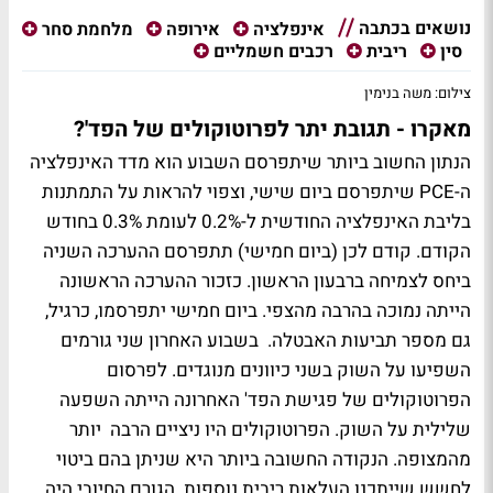
נושאים בכתבה
אינפלציה
אירופה
מלחמת סחר
סין
ריבית
רכבים חשמליים
צילום: משה בנימין
מאקרו - תגובת יתר לפרוטוקולים של הפד'?
הנתון החשוב ביותר שיתפרסם השבוע הוא מדד האינפלציה
ה-PCE שיתפרסם ביום שישי, וצפוי להראות על התמתנות
בליבת האינפלציה החודשית ל-0.2% לעומת 0.3% בחודש
הקודם. קודם לכן (ביום חמישי) תתפרסם ההערכה השניה
ביחס לצמיחה ברבעון הראשון. כזכור ההערכה הראשונה
הייתה נמוכה בהרבה מהצפי. ביום חמישי יתפרסמו, כרגיל,
גם מספר תביעות האבטלה. בשבוע האחרון שני גורמים
השפיעו על השוק בשני כיוונים מנוגדים. לפרסום
הפרוטוקולים של פגישת הפד' האחרונה הייתה השפעה
שלילית על השוק. הפרוטוקולים היו ניציים הרבה יותר
מהמצופה. הנקודה החשובה ביותר היא שניתן בהם ביטוי
לחשש שייתכנו העלאות ריבית נוספות. הגורם החיובי היה