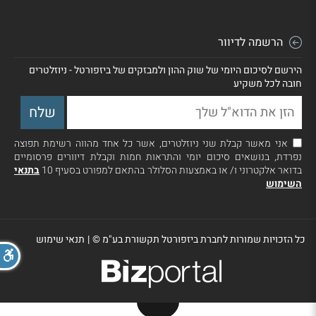
הרשמה לדיוור
הירשם לסיכום היומי של שוק ההון ולמבזקים של ביזפורטל - ניוזלטרים
חובה לכל משקיע
אני מאשר קבלת שני ניוזלטרים, אשר כל אחד מהווה רשימת תפוצה
נפרדת, בנושאים סיכום יומי והתראות חמות וקבלת דיוורים פרסומיים
בדואר אלקטרוני ו/ או באמצעות הסלולר בהתאם למפורט בסעיף 10
בתנאי
השימוש
כל הזכויות שמורות לחברת ביזפורטל תקשורת בע"מ ©
|
תנאי שימוש