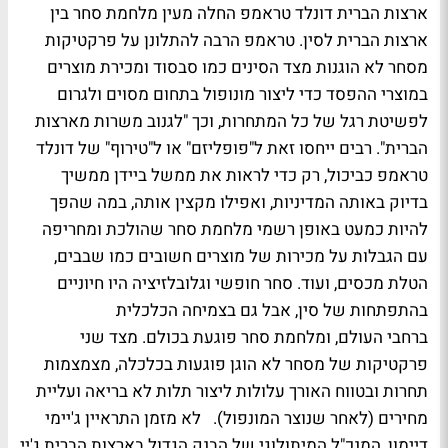
ארצות הברית דונלד טראמפ החלה מעין מלחמת סחר בין
ארצות הברית לסין. טראמפ הרבה להתלונן על פרקטיקות
מסחר לא הוגנות מצד הסינים כמו סבסוד ומכירת מוצרים
במוצרי ההפסד כדי ליצור מונופול בתחום מסוים ולגרום
לפשיטת רגל של כל המתחרות, וכך "לגנוב משרות מארצות
הברית". רבים ייחסו זאת ל"פופליזם" או ל"טירוף" של דונלד
טראמפ כביכול, רק כדי לראות את ממשל ביידן ממשיך
בדיוק באותה המדיניות, ואפילו מקצין אותה, במה שהפך
להיות כמעט באופן רשמי מלחמת סחר שהולכת ומחריפה
עם הגבלות על מכירות של מוצרים חשובים כמו שבבים,
הטלת מכסים, ועוד. סחר חופשי וגלובלזיציה היו חיוניים
בהתפתחות של סין, אבל גם בצמיחה הכלכלית
ברחבי העולם, ומלחמת סחר פוגעת בכולם. מצד שני
פרקטיקות של מסחר לא הוגן פוגעות בכלכלה, מצמצמות
תחרות ובטווח האורך עלולות ליצור תלות לא בריאה ועליית
מחירים (לאחר שנוצר המונפול). לא מזמן התראיין ג'יימי
דיימון, המנכ"ל המיתולוגי של הבנק הגדול בארצות הברית ג'יי