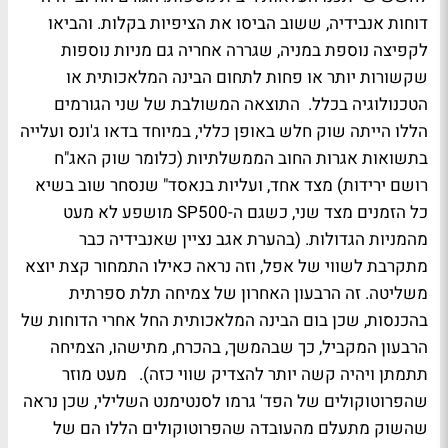
דוחות אנבידיה, ששוב הביסו את הציפיות בקלות. והביאו
לקפיצה נוספת במניה, שגררה אחריה גם מניות נוספות
שקשורות יותר או פחות לתחום הבינה המלאכותית או
הטכנולוגיה בכלל. התוצאה המשולבת של שני הגורמים
הללו הייתה שוק חלש באופן כללי, במיוחד בדאו ג'ונס ועלייה
בתשואות אגרות החוב הממשלתיות (כלומר שוק האג"ח
רושם ירידות) מצד אחד, ועליות בנאסד" שנסחר שוב בשיא
כל הזמנים מצד שני, כשגם ה-SP500 מושפע לא מעט
מהמניות הגדולות. (בהערת אגב נציין שאנבידיה כבר
מתקרבת לשווי של אפל, וזה נראה כאילו התמחור קצת יוצא
משליטה. זה הרבעון האחרון של צמיחה תלת ספרתית
בהכנסות, שכן בום הבינה המלאכותית החל אחרי הדוחות של
הרבעון המקביל, כך שבהמשך, בהכרח, מתישהו, הצמיחה
תתמתן ויהיה קשה יותר להצדיק שווי כזה). מעט מוזר
שהפרוטוקולים של הפד' גרמו לסנטימנט השלילי, שכן נראה
שהשוק מתעלם מהעובדה שהפרוטוקולים הללו הם של