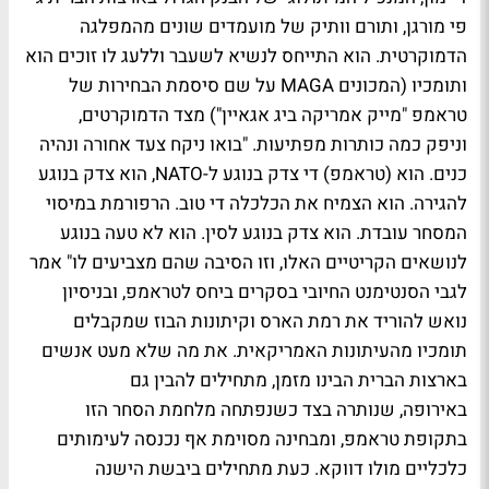
פי מורגן, ותורם וותיק של מועמדים שונים מהמפלגה
הדמוקרטית. הוא התייחס לנשיא לשעבר וללעג לו זוכים הוא
ותומכיו (המכונים MAGA על שם סיסמת הבחירות של
טראמפ "מייק אמריקה ביג אגאיין") מצד הדמוקרטים,
וניפק כמה כותרות מפתיעות. "בואו ניקח צעד אחורה ונהיה
כנים. הוא (טראמפ) די צדק בנוגע ל-NATO, הוא צדק בנוגע
להגירה. הוא הצמיח את הכלכלה די טוב. הרפורמת במיסוי
המסחר עובדת. הוא צדק בנוגע לסין. הוא לא טעה בנוגע
לנושאים הקריטיים האלו, וזו הסיבה שהם מצביעים לו" אמר
לגבי הסנטימנט החיובי בסקרים ביחס לטראמפ, ובניסיון
נואש להוריד את רמת הארס וקיתונות הבוז שמקבלים
תומכיו מהעיתונות האמריקאית. את מה שלא מעט אנשים
בארצות הברית הבינו מזמן, מתחילים להבין גם
באירופה, שנותרה בצד כשנפתחה מלחמת הסחר הזו
בתקופת טראמפ, ומבחינה מסוימת אף נכנסה לעימותים
כלכליים מולו דווקא. כעת מתחילים ביבשת הישנה