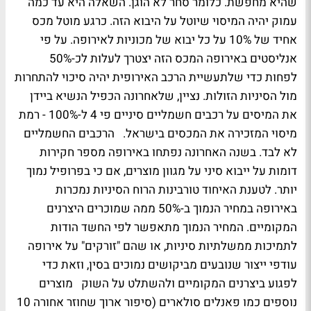
שהיא מחפשת. כלומר סחר לא הוגן. השאלה היא עד כמה
עמוק יהיה המיסוי שיוטל על היבוא הזה. כרגע מוטל מכס
אחיד של 10% על כל יבוא של מכוניות לאירופה. על פי
אנליסטים באירופה המכס הזה יצטרך לעלות לכ-50%
לפחות כדי שלתעשיית הרכב האירופית יהיה סיכוי להתחרות
מול הסיניות הזולות. נציין, שלאחרונה הכפיל הנשיא ביידן
את המיסים על רכבים חשמליים סיניים פי 4 ל-100% - רמת
מיסוי המזכירה את המכסים בישראל. הרכבים החשמליים
לא לבד. בשנה האחרונה נפתחו באירופה מספר חקירות
דומות על ייבוא סיני על מגוון מוצרים, אם כי בפרופיל נמוך
יותר. לטענת האיחוד טורבינות הרוח הסיניות נמכרות
באירופה במחיר הנמוך ב-50% ממה שמוכרים היצרנים
המקומיים. המחיר הנמוך מתאפשר לפי החשד הודות
לתמיכות ממשלתיות סיניות, או שהם "זורקים" על אירופה
עודפי ייצור שנובעים מביקושים נמוכים בסין, וזאת כדי
לפגוע ביצרנים המקומיים ולהשתלט על השוק מוצרים
נוספים כמו פאנלים סולארים (סיפור ארוך שחוזר אחורה 10