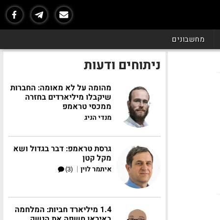
מחשבונים
ניתוחים ודעות
מהומה על לא מאומה: החברות
שיקבלו מיליארדים בחזרה
ממכסי טראמפ
מנדי הניג
גרסת טראמפ: דבר בגדול ושא
מקל קטן
|
איתמר לוין
(3)
1.4 מיליארד חביות: המלחמה
באיראן חשפה את הנשק