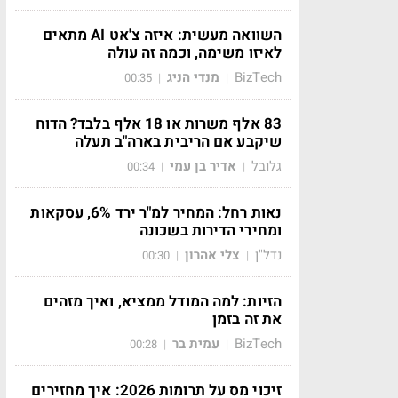
השוואה מעשית: איזה צ'אט AI מתאים
לאיזו משימה, וכמה זה עולה
BizTech
מנדי הניג
00:35
|
|
83 אלף משרות או 18 אלף בלבד? הדוח
שיקבע אם הריבית בארה"ב תעלה
גלובל
אדיר בן עמי
00:34
|
|
נאות רחל: המחיר למ"ר ירד 6%, עסקאות
ומחירי הדירות בשכונה
נדל"ן
צלי אהרון
00:30
|
|
הזיות: למה המודל ממציא, ואיך מזהים
את זה בזמן
BizTech
עמית בר
00:28
|
|
זיכוי מס על תרומות 2026: איך מחזירים