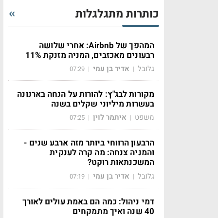
כותרות מתגלגלות
המהפך של Airbnb: אחרי שלושה
רבעונים מאכזבים, המניה מזנקת 11%
גלובל
אדיר בן עמי
07:29
|
|
מקורות לבג"ץ: להורות על הנחה בארנונה
בעשרות מיליוני שקלים בשנה
משפט
איתמר לוין
07:25
|
|
הרבעון הרווחי ביותר מזה ארבע שנים -
והמניה צנחה: מה קרה לענקית
המשכנתאות רוקט?
גלובל
אדיר בן עמי
07:19
|
|
דמי ניהול: כמה הם באמת עולים לאורך
40 שנה ואיך מתמקחים