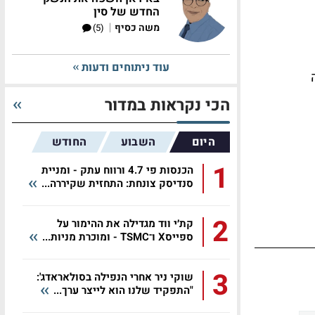
החדש של סין
|
משה כסיף
(5)
עוד ניתוחים ודעות
הכי נקראות במדור
היום
השבוע
החודש
1
הכנסות פי 4.7 ורווח עתק - ומניית
סנדיסק צונחת: התחזית שקיררה...
2
קת׳י ווד מגדילה את ההימור על
ספייסX ו־TSMC - ומוכרת מניות...
3
שוקי ניר אחרי הנפילה בסולאראדג':
"התפקיד שלנו הוא לייצר ערך...