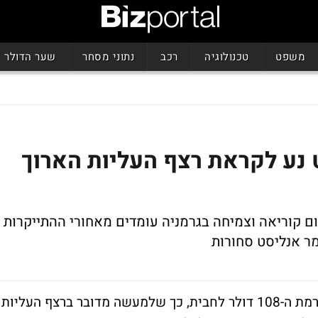
משפט
טכנולוגיה
רכב
נתוני מסחר
שער הדולר
 נע לקראת רצף העליות הארוך
ום קוריאה וצמיחה בגרמניה עומדים מאחורי ההתייקרות
מר אנליסט סחורות
מחיר הנפט עולה זה היום השביעי וחוצה את רמת ה-108 דולר לחבית, כך שלמעשה מדובר ברצף העליות