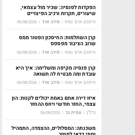
הפקדות לפנסיה: שכיר מול עצמאי,
שיעורים, תקרות ורכיב הפיצויים
חיסכון ארוך טווח
מירב ארד
06/08/2026
|
|
קרן השתלמות: החיסכון הפטור ממס
שרוב הציבור מפספס
חיסכון ארוך טווח
מירב ארד
06/08/2026
|
|
קרן פנסיה מקיפה ומשלימה: איך היא
עובדת ומה מבטיח לה תשואה
חיסכון ארוך טווח
מירב ארד
06/08/2026
|
|
איזו דירה אתם באמת יכולים לקנות: הון
עצמי, החזר חודשי ויחס ההחזר
נדל"ן
עמית בר
06/08/2026
|
|
משכנתה: המסלולים, ההצמדה, התמהיל
ומתי כדאי למחזר