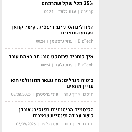
35% מכל שקל שתרמתם
קריירה
ענת גלעד
00:24
|
|
המודלים הסיניים: דיפסיק, קימי, קוואן
וזעזוע המחירים
BizTech
עוזי גרסטמן
00:24
|
|
איך כותבים פרומפט טוב: מה באמת עובד
BizTech
ענת גלעד
00:24
|
|
ביטוח מנהלים: מה נשאר ממנו ולמי הוא
עדיין מתאים
חיסכון ארוך טווח
עוזי גרסטמן
06/08/2026
|
|
הכיסויים הביטוחיים בפנסיה: אובדן
כושר עבודה ופנסיית שאירים
חיסכון ארוך טווח
ענת גלעד
06/08/2026
|
|