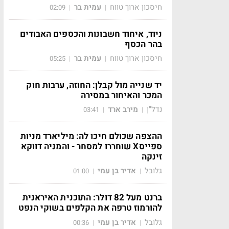
חיסכון ארוך טווח
עמית בר
02:09
|
|
ניוד, איחוד חשבונות והכספים האבודים
בהר הכסף
חיסכון ארוך טווח
עמית בר
05:25
|
|
יד שנייה מול קבלן: החוזה, ערבות חוק
המכר והאיחור במסירה
נדל"ן
מירב ארד
03:41
|
|
ההצפה שכולם חיכו לה: מיליארד מניות
ספייסX שוחררו למסחר - והמניה דווקא
זינקה
גלובל
אדיר בן עמי
01:00
|
|
ברנט מעל 82 דולר: התוכנית האיראנית
להורמוז טרפה את הקלפים בשוקי הנפט
גלובל
אדיר בן עמי
00:36
|
|