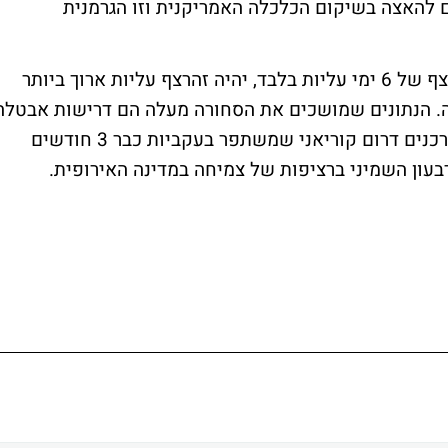
אז חודש ינואר 2010. הסימנים להאצה בשיקום הכלכלה האמריקנית וזו הגרמנית
גם אם הנפט יסיים את היום בירידה וירשום רצף של 6 ימי עליות בלבד, יהיה זהרצף עליות ארוך ביותר
לייה. הנתונים שמושכים את הסחורה מעלה הם דרישות אבטלה
ראשוניות טובות מהמצופה בארה"ב, ביטחון צרכנים דרום קוריאני שמשתפר בעקביות כבר 3 חודשים