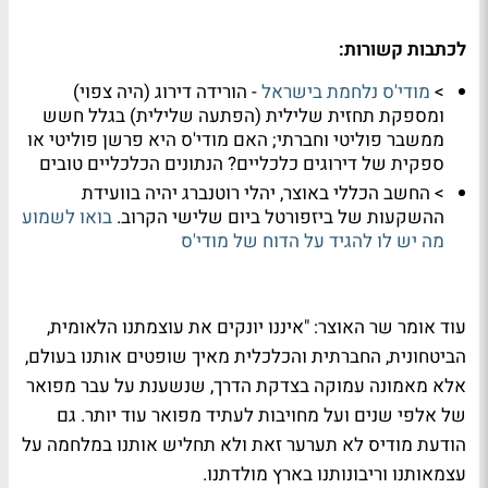
לכתבות קשורות:
>
מודי'ס נלחמת בישראל
- הורידה דירוג (היה צפוי)
ומספקת תחזית שלילית (הפתעה שלילית) בגלל חשש
ממשבר פוליטי וחברתי; האם מודי'ס היא פרשן פוליטי או
ספקית של דירוגים כלכליים? הנתונים הכלכליים טובים
> החשב הכללי באוצר, יהלי רוטנברג יהיה בוועידת
ההשקעות של ביזפורטל ביום שלישי הקרוב.
בואו לשמוע
מה יש לו להגיד על הדוח של מודי'ס
עוד אומר שר האוצר: "איננו יונקים את עוצמתנו הלאומית,
הביטחונית, החברתית והכלכלית מאיך שופטים אותנו בעולם,
אלא מאמונה עמוקה בצדקת הדרך, שנשענת על עבר מפואר
של אלפי שנים ועל מחויבות לעתיד מפואר עוד יותר. גם
הודעת מודיס לא תערער זאת ולא תחליש אותנו במלחמה על
עצמאותנו וריבונותנו בארץ מולדתנו.