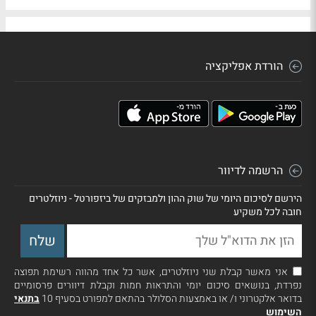
הורדת אפליקציה
הרשמה לדיוור
הירשם לסיכום היומי של שוק ההון ולמבזקים של ביזפורטל - ניוזלטרים
חובה לכל משקיע
אני מאשר קבלת שני ניוזלטרים, אשר כל אחד מהווה רשימת תפוצה
נפרדת, בנושאים סיכום יומי והתראות חמות וקבלת דיוורים פרסומיים
בדואר אלקטרוני ו/ או באמצעות הסלולר בהתאם למפורט בסעיף 10
בתנאי
השימוש