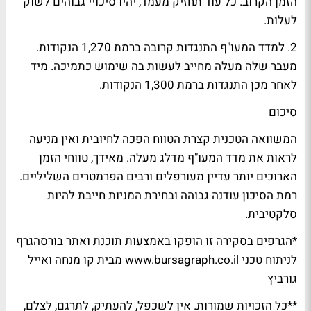
הזמן הקרוב. כל עוד תחזיק מעמד, יהיו סיכויי גבוהים לשוק
לעלות.
2. למדד המעו"ף התנגדות קרובה ברמת 1,270 הנקודות.
מעבר שלה מעלה מחייב לעשות בה שימוש כתמיכה. מיד
לאחר מכן התנגדות ברמת 1,300 הנקודות.
סיכום
המשוואה הטכנית קצרת הטווח הפכה לחיובית ואין מניעה
לראות את מדד המעו"ף מדלג מעלה. מאידך, טווחי הזמן
הארוכים יותר עדיין מעורפלים ורבים הפרמטרים השליליים.
רמת הסיכון עודנה גבוהה ובחירת המניות חייבת להיות
סלקטיבית.
*הגרפים בסקירה זו הופקו באמצעות תוכנת ואתר בורסהגרף
לניתוח טכני www.bursagraph.co.il מבית קו מנחה ואייל
גורביץ
**כל הזכויות שמורות. אין לשכפל, להעתיק, לתרגם, לצלם,