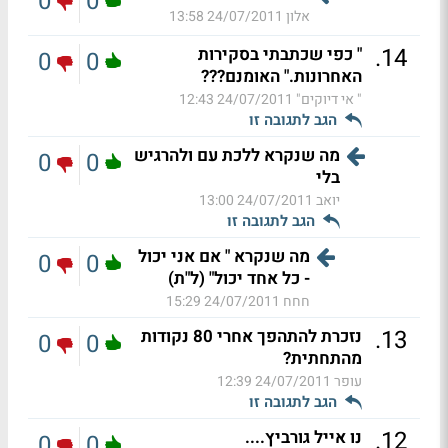
0
0
אלון
24/07/2011 13:58
.
14
" כפי שכתבתי בסקירות
0
0
האחרונות." האומנם???
" אי דיוקים"
24/07/2011 12:43
הגב לתגובה זו
מה שנקרא ללכת עם ולהרגיש
0
0
בלי
יואב
24/07/2011 13:00
הגב לתגובה זו
מה שנקרא " אם אני יכול
0
0
- כל אחד יכול" (ל"ת)
חחח
24/07/2011 15:29
.
13
נזכרת להתהפך אחרי 80 נקודות
0
0
מהתחתית?
עופר
24/07/2011 12:39
הגב לתגובה זו
.
12
נו אייל גורביץ....
0
0