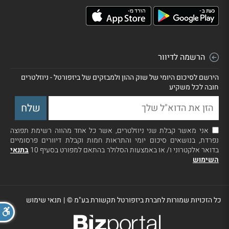
הרשמה לדיוור
הירשם לסיכום היומי של שוק ההון ולמבזקים של ביזפורטל - ניוזלטרים
חובה לכל משקיע
אני מאשר קבלת שני ניוזלטרים, אשר כל אחד מהווה רשימת תפוצה
נפרדת, בנושאים סיכום יומי והתראות חמות וקבלת דיוורים פרסומיים
בדואר אלקטרוני ו/ או באמצעות הסלולר בהתאם למפורט בסעיף 10
בתנאי
השימוש
כל הזכויות שמורות לחברת ביזפורטל תקשורת בע"מ ©
|
תנאי שימוש