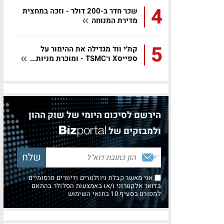
4
שכר חדר ב-200 דולר - וזכה במחצית
מדירת המנוחה
5
קת׳י ווד מגדילה את ההימור על
ספייסX ו־TSMC - ומוכרת מניות...
הירשם לסיכום היומי של שוק ההון
ולמבזקים של
אני מאשר קבלת ניוזלטרים ודיוורים פרסומיים
בדואר אלקטרוני ו/או באמצעות הסלולר בהתאם
למפורט בסעיף 10 בתנאי השימוש