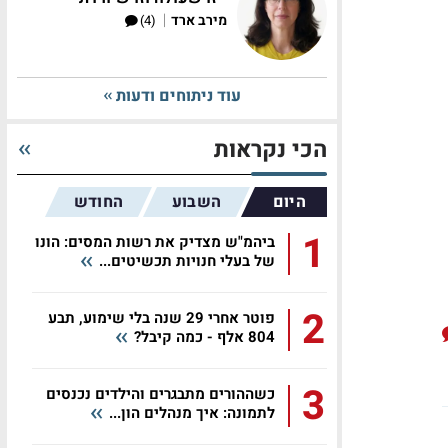
|
מירב ארד
(4)
עוד ניתוחים ודעות
הכי נקראות
היום
השבוע
החודש
1
ביהמ"ש מצדיק את רשות המסים: הונו
של בעלי חנויות תכשיטים...
2
פוטר אחרי 29 שנה בלי שימוע, תבע
804 אלף - כמה קיבל?
3
כשההורים מתבגרים והילדים נכנסים
לתמונה: איך מנהלים הון...