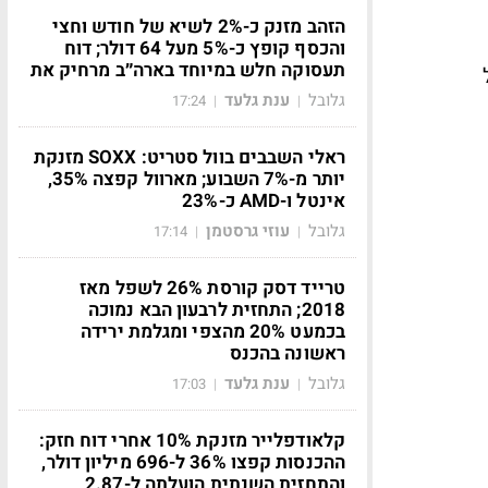
הזהב מזנק כ-2% לשיא של חודש וחצי
והכסף קופץ כ-5% מעל 64 דולר; דוח
תעסוקה חלש במיוחד בארה״ב מרחיק את
גלובל
ענת גלעד
17:24
|
|
ראלי השבבים בוול סטריט: SOXX מזנקת
יותר מ-7% השבוע; מארוול קפצה 35%,
אינטל ו-AMD כ-23%
גלובל
עוזי גרסטמן
17:14
|
|
טרייד דסק קורסת 26% לשפל מאז
2018; התחזית לרבעון הבא נמוכה
בכמעט 20% מהצפי ומגלמת ירידה
ראשונה בהכנס
גלובל
ענת גלעד
17:03
|
|
קלאודפלייר מזנקת 10% אחרי דוח חזק:
ההכנסות קפצו 36% ל-696 מיליון דולר,
והתחזית השנתית הועלתה ל-2.87