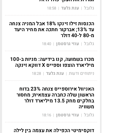
גלובל
ענת גלעד
18:58
|
|
הכנסות זילו זינקו 18% אבל המניה צנחה
עד 13%; אברקור חתכה את מחיר היעד
מ-80 ל-40 דולר
גלובל
עוזי גרסטמן
18:40
|
|
מכרו בשמועה, קנו בידיעה: מניות ב-100
מיליארד הוצפו וספייס X דווקא זינקה
ניתוחים ודעות
ענת גלעד
18:28
|
|
האניוול אירוספייס צנחה 23% בדוח
הראשון שלה כחברה עצמאית; מחסור
בחלקים מחק 13.5 מיליארד דולר
משוויה
גלובל
עוזי גרסטמן
18:16
|
|
דוקסימיטי הכפילה את עצמה בין לילה