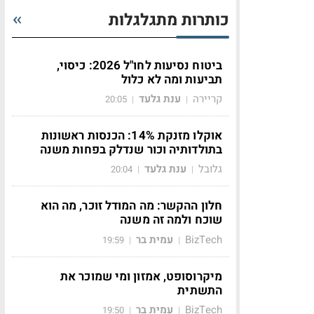
כותרות מתגלגלות
ביטוח נסיעות לחו"ל 2026: כיסוי,
תביעות ומה לא כלול
קריירה
ענת גלעד
20:05
|
|
אוקלו מזנקת 14%: הכנסות ראשונות
בתולדותיה וכור שנדלק בפחות משנה
גלובל
ענת גלעד
20:04
|
|
חלון ההקשר: מה המודל זוכר, מה הוא
שוכח ולמה זה משנה
BizTech
עמית בר
19:59
|
|
מיקרוסופט, אמזון ומי שמוכר את
התשתית
BizTech
עמית בר
19:50
|
|