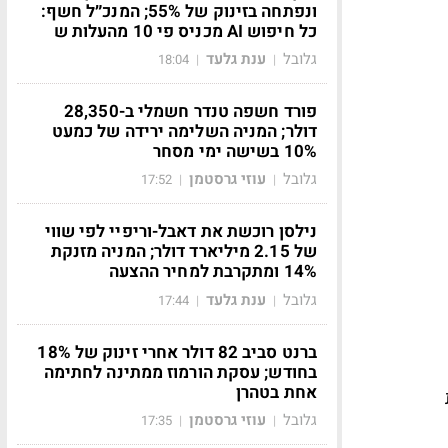
ונפתחה בזינוק של 55%; המנכ״ל חשף:
כל חיפוש AI מכניס פי 10 מהעלות ש
גלובל
ענת גלעד
18:04
|
|
פורד חשפה טנדר חשמלי ב-28,350
דולר; המניה השלימה ירידה של כמעט
10% בשישה ימי מסחר
גלובל
עוזי גרסטמן
17:52
|
|
נילסן רוכשת את דאבל-וריפיי לפי שווי
של 2.15 מיליארד דולר; המניה מזנקת
14% ומתקרבת למחיר ההצעה
גלובל
ענת גלעד
17:44
|
|
ברנט סביב 82 דולר אחרי זינוק של 18%
בחודש; עסקת הורמוז ממתינה לחתימה
אחת בטהרן
גלובל
עוזי גרסטמן
17:35
|
|