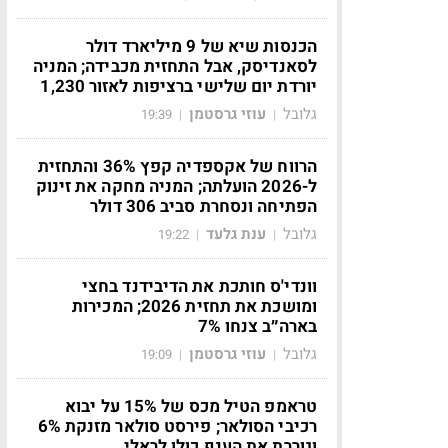
הכנסות שיא של 9 מיליארד דולר
לסאנדיסק, אבל התחזית מכבידה; המניה
יורדת יום שלישי ברציפות לאזור 1,230
גלובל
עוזי גרסטמן
19:39
|
|
הרווח של אקספדיה קפץ 36% והתחזית
ל-2026 הועלתה; המניה מחקה את זינוק
הפתיחה ונסחרת סביב 306 דולר
גלובל
ענת גלעד
19:22
|
|
וונדי'ס חותכת את הדיבידנד בחצי
ומושכת את תחזית 2026; המכירות
בארה״ב צנחו 7%
גלובל
עוזי גרסטמן
19:09
|
|
טראמפ הטיל מכס של 15% על יבוא
רכיבי הסולאר; פירסט סולאר מזנקת 6%
וגוררת את הענף כולו לראלי