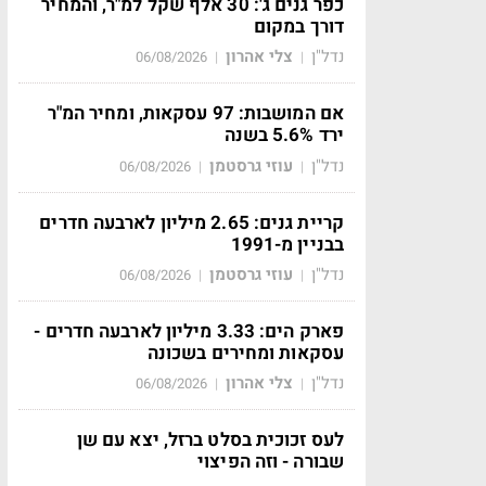
כפר גנים ג': 30 אלף שקל למ"ר, והמחיר
דורך במקום
נדל"ן
צלי אהרון
06/08/2026
|
|
אם המושבות: 97 עסקאות, ומחיר המ"ר
ירד 5.6% בשנה
נדל"ן
עוזי גרסטמן
06/08/2026
|
|
קריית גנים: 2.65 מיליון לארבעה חדרים
בבניין מ-1991
נדל"ן
עוזי גרסטמן
06/08/2026
|
|
פארק הים: 3.33 מיליון לארבעה חדרים -
עסקאות ומחירים בשכונה
נדל"ן
צלי אהרון
06/08/2026
|
|
לעס זכוכית בסלט ברזל, יצא עם שן
שבורה - וזה הפיצוי