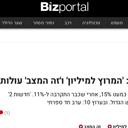
משפט
טכנולוגיה
רכב
נתוני מסחר
שער הדולר
מרוץ למיליון' ו'זה המצב' עולות
'המרוץ' מתקרב ל-28% ואילו 'זה המצב' עם כמעט 15%, אחרי שכבר התקרבה ל-11%. 'חדשות 2'
ץ 10: ערב חד ספרתי
(1)
למיליון
זה המצב