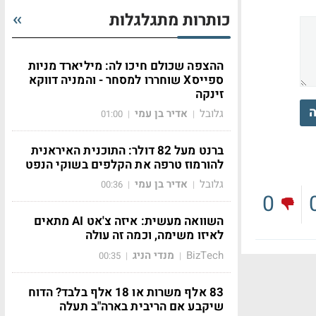
כותרות מתגלגלות
ההצפה שכולם חיכו לה: מיליארד מניות
ספייסX שוחררו למסחר - והמניה דווקא
זינקה
ה
גלובל
אדיר בן עמי
01:00
|
|
ברנט מעל 82 דולר: התוכנית האיראנית
להורמוז טרפה את הקלפים בשוקי הנפט
גלובל
אדיר בן עמי
00:36
|
|
0
השוואה מעשית: איזה צ'אט AI מתאים
לאיזו משימה, וכמה זה עולה
BizTech
מנדי הניג
00:35
|
|
83 אלף משרות או 18 אלף בלבד? הדוח
שיקבע אם הריבית בארה"ב תעלה