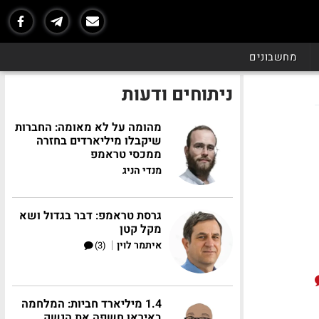
מחשבונים
ניתוחים ודעות
מהומה על לא מאומה: החברות
שיקבלו מיליארדים בחזרה
ממכסי טראמפ
מנדי הניג
גרסת טראמפ: דבר בגדול ושא
מקל קטן
|
איתמר לוין
(3)
1.4 מיליארד חביות: המלחמה
באיראן חשפה את הנשק