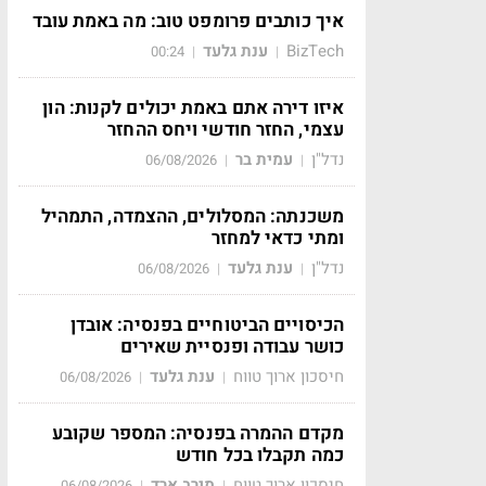
איך כותבים פרומפט טוב: מה באמת עובד
BizTech
ענת גלעד
00:24
|
|
איזו דירה אתם באמת יכולים לקנות: הון
עצמי, החזר חודשי ויחס ההחזר
נדל"ן
עמית בר
06/08/2026
|
|
משכנתה: המסלולים, ההצמדה, התמהיל
ומתי כדאי למחזר
נדל"ן
ענת גלעד
06/08/2026
|
|
הכיסויים הביטוחיים בפנסיה: אובדן
כושר עבודה ופנסיית שאירים
חיסכון ארוך טווח
ענת גלעד
06/08/2026
|
|
מקדם ההמרה בפנסיה: המספר שקובע
כמה תקבלו בכל חודש
חיסכון ארוך טווח
מירב ארד
06/08/2026
|
|