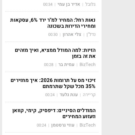
גלובל
אדיר בן עמי
00:34
|
|
נאות רחל: המחיר למ"ר ירד 6%, עסקאות
ומחירי הדירות בשכונה
נדל"ן
צלי אהרון
00:30
|
|
הזיות: למה המודל ממציא, ואיך מזהים
את זה בזמן
BizTech
עמית בר
00:28
|
|
זיכוי מס על תרומות 2026: איך מחזירים
35% מכל שקל שתרמתם
קריירה
ענת גלעד
00:24
|
|
המודלים הסיניים: דיפסיק, קימי, קוואן
וזעזוע המחירים
BizTech
עוזי גרסטמן
00:24
|
|