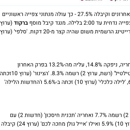
רשמה עלייה ביחס לפרקים האחרונים וקיבלה 27.5% - כך עולה מנתוני צפייה ראשוניים
בלילה. מנגד קיבל מוסף
ברקוד
(ערוץ
10) 7.9%, אולם הוא לא ייכלל בתוך טבלת הרייטינג הרשמית משום שהיה קצר מ-20 דקות. 'סלפי' (ערוץ
(רשת, ערוץ 2) ששודרה אחריה, ניפקה 14.8%, עליה מה-13.2% בפרק האחרון
ו-11.9% בשלישי שעבר. אחריה 'המונית של טילטיל' (רשת, ערוץ 2) רשמה 8.3%. 'הצינור' (ערוץ 10זכ
ב-) 6.3%, 'היום שהיה' (ערוץ 10) ניפקה 6.2%, 'לילה כלכלי' (ערוץ 10) זכתה ב-5.6% ו'החדשות הלילה'
'הערב' (רשת, ערוץ 2) רשמה 7.7% ואחריה 'תכנית חיסכון' (חדשות 2) עם
9.9%. מנגד הניבה 'ערב טוב עם גיא פינס' (ערוץ 10) 5.9% ואילו 'אייל גולן מחכה לכם' (ערוץ 24) קיבלה