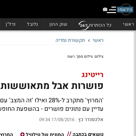
הירשמו
ראשי
שוק ההון
גלובל
נדל"ן
כל הכותרות
ראשי
תקשורת ומדיה
צילום: צילום מסך: רשת
רייטינג
פושרות אבל מתאוששות: 'ה
עדיין עם נתונים פושרים - בהשפעת החופש הגדול. ובערו
אלכסנדר כץ
17/08/2016 09:34
|
נושאים בכתבה
המונית של טילטיל
המרוץ 