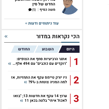
החדש של סין
|
משה כסיף
(5)
עוד ניתוחים ודעות
הכי נקראות במדור
היום
השבוע
החודש
1
אתגר הרביעיות סחף את הצופים:
תה
"רוקדים עם כוכבים" עם 494 אלף...
2
ניו יורק טיימס עקף את התחזיות, אז
למה המניה צונחת ב-9%?
3
ערוץ 14 עקף את חדשות 13; "בואו
לאכול איתי" בלטה בכאן 11