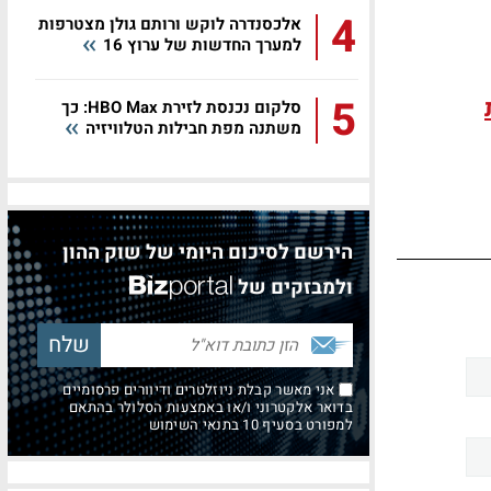
4
אלכסנדרה לוקש ורותם גולן מצטרפות
למערך החדשות של ערוץ 16
5
סלקום נכנסת לזירת HBO Max: כך
משתנה מפת חבילות הטלוויזיה
הירשם לסיכום היומי של שוק ההון
ולמבזקים של
אני מאשר קבלת ניוזלטרים ודיוורים פרסומיים
בדואר אלקטרוני ו/או באמצעות הסלולר בהתאם
למפורט בסעיף 10 בתנאי השימוש