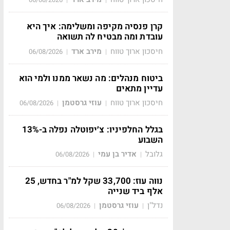
קרן פנסיה מקיפה ומשלימה: איך היא
עובדת ומה מבטיח לה תשואה
חיסכון ארוך טווח
מירב ארד
06/08/2026
|
|
ביטוח מנהלים: מה נשאר ממנו ולמי הוא
עדיין מתאים
חיסכון ארוך טווח
עוזי גרסטמן
06/08/2026
|
|
בגלל החלפיניו: צ׳יפוטלה נפלה ב-13%
השבוע
גלובל
אדיר בן עמי
06/08/2026
|
|
נווה עוז: 33,700 שקל למ"ר בחדש, 25
אלף ביד שנייה
נדל"ן
עוזי גרסטמן
06/08/2026
|
|