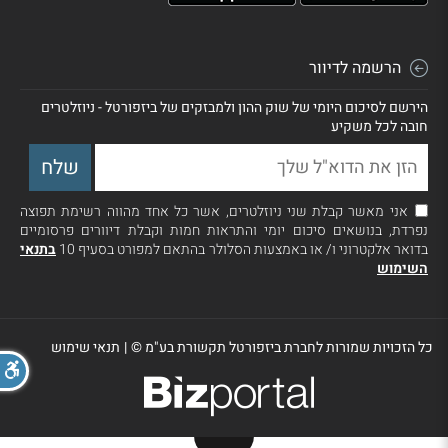
הרשמה לדיוור
הירשם לסיכום היומי של שוק ההון ולמבזקים של ביזפורטל - ניוזלטרים
חובה לכל משקיע
אני מאשר קבלת שני ניוזלטרים, אשר כל אחד מהווה רשימת תפוצה
נפרדת, בנושאים סיכום יומי והתראות חמות וקבלת דיוורים פרסומיים
בדואר אלקטרוני ו/ או באמצעות הסלולר בהתאם למפורט בסעיף 10
בתנאי
השימוש
כל הזכויות שמורות לחברת ביזפורטל תקשורת בע"מ ©
|
תנאי שימוש