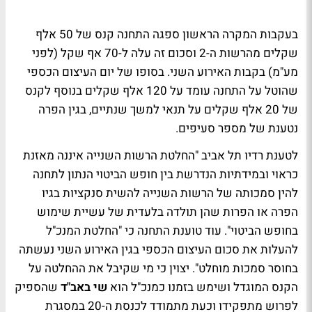
בעקבות המקרה הראשון ספגה התחנה קנס של 50 אלף
שקלים מהרשות ה-2 וסכום זה עלה ל-70 אף שקל (לפני
מע"מ) בקבות האירוע השני. בסופו של יום העיצום הכספי
שהוטל על התחנה עומד על 120 אלף שקלים בנוסף לקנס
של 20 אלף שקלים על תנאי למשך שנתיים, בגין הפרה
נטענת של מספר סעיפים.
לטענת רדיו תל אביב "החלטת הרשות השנייה איננה מאזנת
כראוי ובמידתיות הנדרשת בין חופש הביטוי הנתון לתחנה
להין סמכותה של הרשות השנייה להשית סנקציות בגיו
הפרה או הפרות שהן תולדה בלעדית של עשיית שימוש
בחופש הביטוי". עוד טוענת התחנה כי "החלטת המנכ"ל
להעלות את סכום העיצום הכספי בגין האירוע השני נעשתה
בחוסר סמכות מוחלט". יצוין כי מי שקיבל את ההחלטה על
הקנס המוגדל ושימש בזמנו כמנכ"ל הוא
שי באב"ד
שהספיק
לפרוש מתפקידו וכעת מתמודד לכנסת ה-20 במסגרת