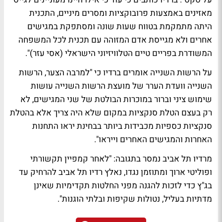
מאזינים באמצעות פרובוקציות ומסרים מיניים, התכנית
היתה מתמקמת בטווח שעות שונה ומסתפקת במגישים
אחרים ולא מגייסת אדם המזוהה עם תכנית לכל המשפחה
המשודרת בפריים טיים הטלוויזיוני הישראלי (אסי עזר)".
על הרשות השנייה אומרים ברדיו כי "למרבה הצער, הרשות
השנייה וועדת הערר של מועצת הרשות השנייה עושות
שימוש ציני וברור במוכרות הבולטת של שני המגישים, לא
רק בעצם הטלת סנקציות במקום שלא היה צריך אלא בהטלת
סנקציות כספיות מכבידות ביותר בבחינת יראו התחנות
האחרות והמגישים האחרים וייראו".
מרדיו תל אביב נמסר בתגובה: "לאחר קמפיין תקשורתי
ופוליטי ארוך ומתוזמן נגדו, נאלץ רדיו תל אביב להרחיק עד
בג"ץ כדי לזכות להגנה מפני החלטות תקדימיות שאינן
מדתיות בעליל, נטולות שקיפות ובלתי הוגנות".