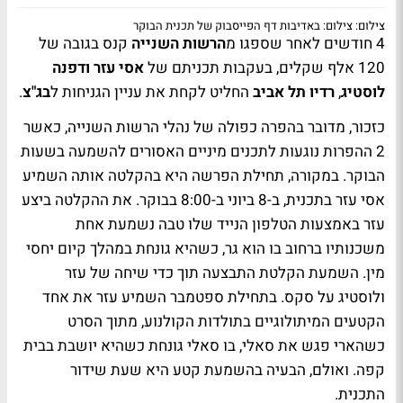
צילום: צילום: באדיבות דף הפייסבוק של תכנית הבוקר
4 חודשים לאחר שספגו מ
הרשות השנייה
קנס בגובה של
120 אלף שקלים, בעקבות תכניתם של
אסי עזר ודפנה
לוסטיג
,
רדיו תל אביב
החליט לקחת את עניין הגניחות ל
בג"צ
.
כזכור, מדובר בהפרה כפולה של נהלי הרשות השנייה, כאשר
2 ההפרות נוגעות לתכנים מיניים האסורים להשמעה בשעות
הבוקר. במקורה, תחילת הפרשה היא בהקלטה אותה השמיע
אסי עזר בתכנית, ב-8 ביוני ב-8:00 בבוקר. את ההקלטה ביצע
עזר באמצעות הטלפון הנייד שלו טבה נשמעת אחת
משכנותיו ברחוב בו הוא גר, כשהיא גונחת במהלך קיום יחסי
מין. השמעת הקלטת התבצעה תוך כדי שיחה של עזר
ולוסטיג על סקס. בתחילת ספטמבר השמיע עזר את אחד
הקטעים המיתולוגיים בתולדות הקולנוע, מתוך הסרט
כשהארי פגש את סאלי, בו סאלי גונחת כשהיא יושבת בבית
קפה. ואולם, הבעיה בהשמעת קטע היא שעת שידור
התכנית.