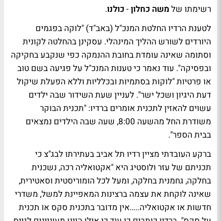
רשימתו של
משה כחלון
-
כולנו
.
לטענת הרדיו החלטת המנכ"ל (באב"ד) "לוקה בפגמים
היורדים לשורש ההליך המינהלי. עסקינן בהחלטה לקונית
וסתומה שאינה עומדת בחובת ההנמקה כפי שנקבע בחקיקה
ובפסיקה". עוד נאמר כי טענות המנכ"ל על פגיעה בשם טוב
או פרטיות "לוקות בסתמיות ובכלליות וללא הפעלת שיקול
דעת היגיון ושכל ישר". לעניין שעת השידור שבה ילדים
עשוים להאזין לתכנית אומרים ברדיו: "תכנית הבוקר
משודרת החל מהשעה 8:00, שעה שבה הילדים נמצאים
בבית הספר".
ברקע העובדתי מציין רדיו תל אביב בעתירתו לבג"צ כי
תכניתם של עזר ולוסטיג היא "אקטואליה רכה, נשכנית
בחלקה, גחמנית בחלקה, ומעל לכל הומוריסטית וסאטירית,
שאינה לוקחת את עצמה ברצינות המאפיינת למשל, משדרי
חדשות או אקטואליה.....אין מדובר בתכנית סקס או תכנית
על סקס". ברדיו כותבים כי עוד כי אילו היינו מעוניינים לגייס