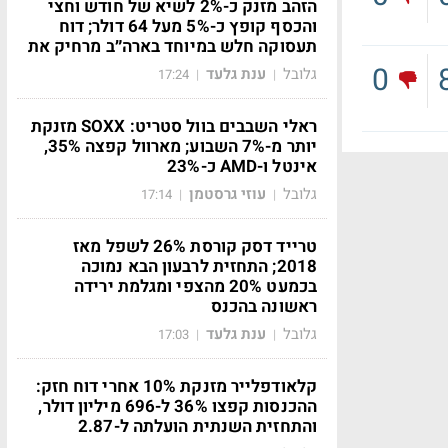
הזהב מזנק כ-2% לשיא של חודש וחצי
והכסף קופץ כ-5% מעל 64 דולר; דוח
תעסוקה חלש במיוחד בארה״ב מרחיק את
0
גלובל
ענת גלעד
17:24
|
|
ראלי השבבים בוול סטריט: SOXX מזנקת
יותר מ-7% השבוע; מארוול קפצה 35%,
אינטל ו-AMD כ-23%
גלובל
עוזי גרסטמן
17:14
|
|
טרייד דסק קורסת 26% לשפל מאז
2018; התחזית לרבעון הבא נמוכה
בכמעט 20% מהצפי ומגלמת ירידה
ראשונה בהכנס
גלובל
ענת גלעד
17:03
|
|
קלאודפלייר מזנקת 10% אחרי דוח חזק:
ההכנסות קפצו 36% ל-696 מיליון דולר,
והתחזית השנתית הועלתה ל-2.87