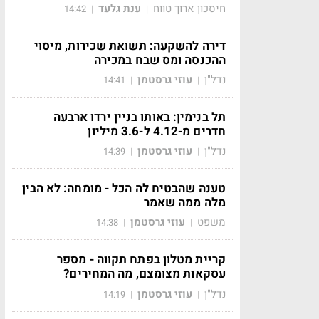
חיסכון ארוך טווח
ענת גלעד
14:42
|
|
דירה להשקעה: תשואת שכירות, מיסוי
ההכנסה ומס שבח במכירה
נדל"ן
עוזי גרסטמן
14:41
|
|
תל בנימין: באותו בניין ירדו ארבעה
חדרים מ-4.12 ל-3.6 מיליון
נדל"ן
עוזי גרסטמן
14:39
|
|
טענה שהבטיח לה הכל - מומחה: לא הבין
מלה ממה שאמר
משפט
עוזי גרסטמן
14:38
|
|
קריית מטלון בפתח תקווה - מספר
עסקאות מצומצם, מה המחירים?
נדל"ן
עוזי גרסטמן
14:19
|
|