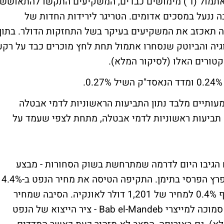
אתמול (ד') מימושים כבדים, המשקיעים התקשו להתאושש
 ננעל במסכים אדומים. הטריגר לירידות החדות של
בה תאכזב את המשקיעים בעיקר בשל התחזקות הדולר. בתוך
וגיה והביוטק שנסחרו אתמול תחת לחץ מוכרים כבד על רקע
קטורים האלו
(לסיקור המלא)
.
עותיים מלבד נתון התביעות הראשוניות לדמי אבטלה
ודם לכן קריאה חיובית של 282 אלף תביעות ראשוניות לדמי אבטלה, מתחת לצפי שעמד על
הגיבו היום לדרמה שמתרחשת בשוק הסחורות - מבצע
צבאי רחב של ערב הסעודית ובנות בריתה במפרץ הפרסי בתימן. התקיפה הטיסה את מחיר הנפט ב-4.4%
למחיר של 51.43 דולר לחבית, גם הזהב הוסיף 0.4% למחיר של 1,201 דולר לאונקיה. הסיבה שמחיר
הנפט השתולל בתגובה לאירועים היא שתימן סמוכה למייצרי Bab el-Mandeb - ציר הייצוא של הנפט