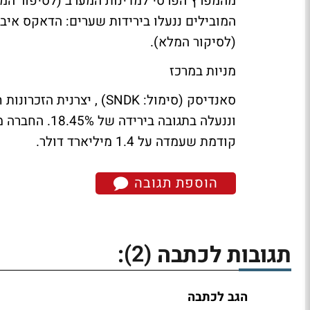
מהמפרץ הפרסי למדינות המערב
(לסיפור המ
המובילים ננעלו בירידות שערים: הדאקס איבד 0.18%, הקאק השיל 0.29% והפוטסי צלל 37%
(לסיקור המלא)
.
מניות במרכז
סאנדיסק (סימול: SNDK)
, יצרנית הזכרונו
קודמת שעמדה על 1.4 מיליארד דולר.
הוספת תגובה
(2)
תגובות לכתבה
:
הגב לכתבה