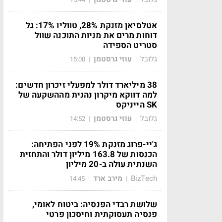
אטלסיאן מזנקת 28%, טווליו 17%: גל
דוחות מרים את מניות התוכנה שוול
סטריט הספידה
גלובל
עוזי גרסטמן
15:00
|
|
38 מיליארד דולר למפעלי זיכרון חדשים:
למה דווקא מיקרון נהנית מההשקעה של
SK הייניקס
גלובל
עוזי גרסטמן
14:52
|
|
ג'יי-פרוג מזנקת 19% לפני הפתיחה:
הכנסות של 163.8 מיליון דולר והתחזית
השנתית עולה ב-20 מיליון
BizTech
מירב ארד
14:45
|
|
שלושת רבדי הפנסיה: ביטוח לאומי,
פנסיה תעסוקתית וחיסכון פרטי