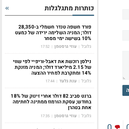
כותרות מתגלגלות
פורד חשפה טנדר חשמלי ב-28,350
דולר; המניה השלימה ירידה של כמעט
10% בשישה ימי מסחר
גלובל
עוזי גרסטמן
17:52
|
|
נילסן רוכשת את דאבל-וריפיי לפי שווי
של 2.15 מיליארד דולר; המניה מזנקת
14% ומתקרבת למחיר ההצעה
גלובל
ענת גלעד
17:44
|
|
ה
ברנט סביב 82 דולר אחרי זינוק של 18%
בחודש; עסקת הורמוז ממתינה לחתימה
אחת בטהרן
גלובל
עוזי גרסטמן
17:35
|
|
0