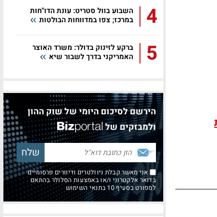
4
השבוע בוול סטריט: עונת הדו"חות
במרכז; צפו במדווחות הבולטות
5
ברקע לזינוק בדולר: משרד האוצר
האמריקני בדרך לשבור שיא
הירשם לסיכום היומי של שוק ההון
ולמבזקים של
אני מאשר קבלת ניוזלטרים ודיוורים פרסומיים
בדואר אלקטרוני ו/או באמצעות הסלולר בהתאם
למפורט בסעיף 10 בתנאי השימוש