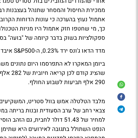
אחרי שהמדדים המובילים בוול סטריט ספגו 
ממכירת החיסול והמסחר שתנהל בעצבנות רבה
אתמול נעוץ בהערכה כי עונות הדוחות הקרו
כך, מי שחטפו חזק אתמול היו מניות הטכנול
ספקולציות בשוק בדבר קיומה של "בועה" בס
מדד הדאו ג'ונס ירד 0.23%, ה-S&P500 איבד 0.24% ומדד הנאסד"ק השיל 0.27%.
ביומן המאקרו לא התפרסמו היום נתונים משמ
שהציג ק
290 אלף תביעות לשבוע החולף.
מלבד הטלטלה אמש בוול סטריט, המשקיעים 