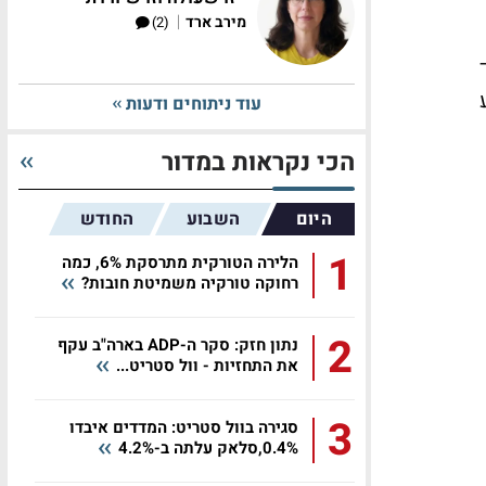
|
מירב ארד
(2)
עוד ניתוחים ודעות
הכי נקראות במדור
היום
השבוע
החודש
1
הלירה הטורקית מתרסקת 6%, כמה
רחוקה טורקיה משמיטת חובות?
2
נתון חזק: סקר ה-ADP בארה"ב עקף
את התחזיות - וול סטריט...
3
סגירה בוול סטריט: המדדים איבדו
0.4%,סלאק עלתה ב-4.2%