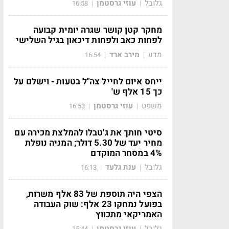
גלובל
עוזי גרסטמן
16:58
|
|
מחקר קטן קושר שגרה יומית קבועה
לפחות כאב ולפחות דיכאון בגיל השלישי
מדע
מירב ארד
16:54
|
|
ייחס איום לחייל צה"ל בטעות - וישלם על
כך 15 אלף ש'
משפט
עוזי גרסטמן
16:53
|
|
סיטי חותך את ג'טבלו להמלצת מכירה עם
מחיר יעד של 5.30 דולר; המניה נופלת
4% במסחר המוקדם
גלובל
ענת גלעד
16:13
|
|
הצפי היה תוספת של 83 אלף משרות,
בפועל נמחקו 23 אלף: שוק העבודה
האמריקאי מתכווץ
גלובל
עוזי גרסטמן
15:44
|
|